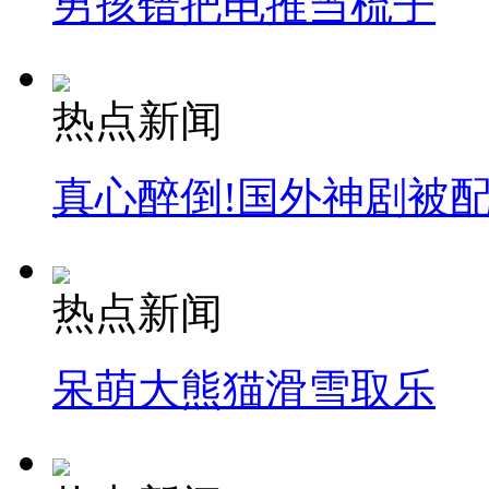
男孩错把电推当梳子
热点新闻
真心醉倒!国外神剧被
热点新闻
呆萌大熊猫滑雪取乐