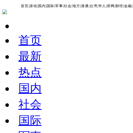
首页
|
滚动
|
国内
|
国际
|
军事
|
社会
|
地方
|
港澳
|
台湾
|
华人
|
侨网
|
财经
|
金融
|
首页
最新
热点
国内
社会
国际