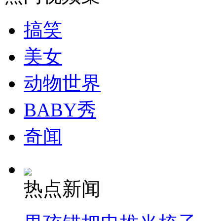
走！跟着总书记去植树
搞笑
消防员救轻生者
花炮节热闹非凡
减压"枕头大战"
美女
动物世界
纽约上演“枕头大战”
BABY秀
司机酒驾遇交警 急速倒车逃窜
奇闻
热点新闻