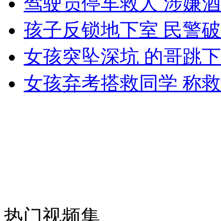
驾驶员停车救人 涉嫌
女孩北京地铁殴打老人 痛下狠手拳打脚踢
孩子反锁地下室 民警
无痛分娩是否安全 医生回应
女孩突坠深坑 的哥跳
女孩弃考搭救同学 称
外交部：反对强权政治霸凌主义
外交部：有关国家言论片面不公正
安徽一实载49人客车翻车
热门视频集