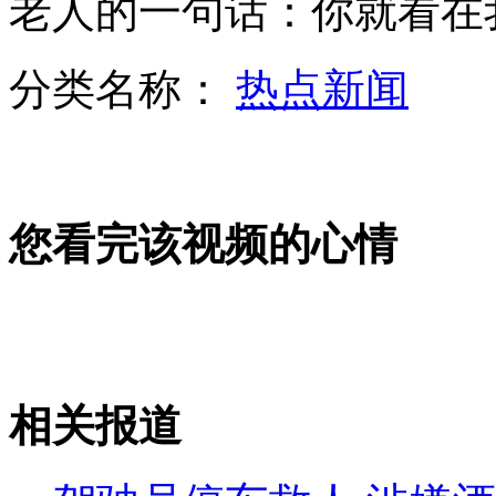
老人的一句话：你就看在
分类名称：
热点新闻
毛驴拉面包车 网友感叹省油又环保
男子无证驾驶耍赖 撞警车咬民警
您看完该视频的心情
最聪明冠军狗帮主人开冰箱拿啤酒
相关报道
山西运城恶犬咬伤多人 警民合力深夜将其击毙