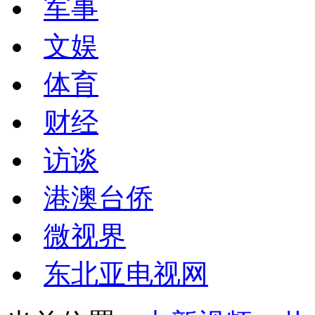
军事
文娱
体育
财经
访谈
港澳台侨
微视界
东北亚电视网