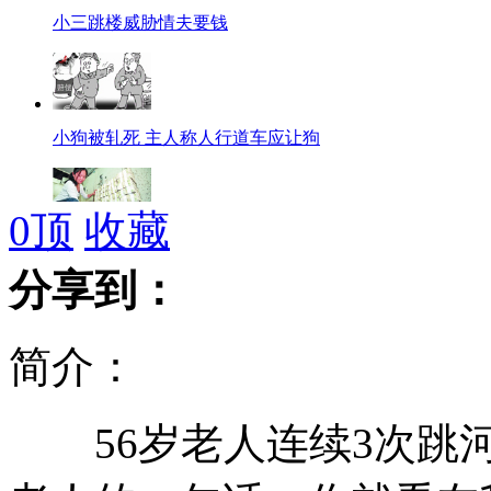
小三跳楼威胁情夫要钱
小狗被轧死 主人称人行道车应让狗
0
顶
收藏
公交清点员每天数钱数到抽筋
分享到：
简介：
韩国政坛再曝肢体冲突
56岁老人连续3次跳河
蔬菜价格上涨 白菜卖出“猪肉价”