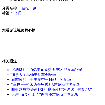
分类名称：
轻松一刻
新闻人物：硬汉普京
标签：
奇闻
您看完该视频的心情
俄罗斯国内政治改革面临压力
56岁老人3次跳河救出轻生者
相关报道
《呐喊》1.19亿美元成交 创艺术品拍卖纪录
加拿大：马桶电动车创纪录
湖南长沙：中美扁带王挑战世界纪录
十岁女孩跟着妈妈闯红灯被撞飞
"车技王子"宋德舟狂秀8飞吉尼斯世界纪录
谢亚龙被控受贿172万 庭审耗时超过10小时创纪录
天津“面食小王子”创两项吉尼斯世界纪录