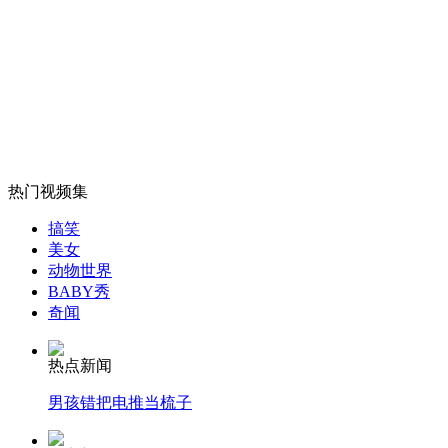
女童举火把独自走40里山路上学
山西运城恶犬咬伤多人 警民合力深夜将其击毙
女孩北京地铁殴打老人 痛下狠手拳打脚踢
热门视频集
搞笑
美女
无痛分娩是否安全 医生回应
动物世界
BABY秀
奇闻
外交部：反对强权政治霸凌主义
热点新闻
外交部：有关国家言论片面不公正
男孩错把电推当梳子