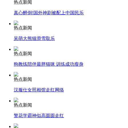
热点新闻
真心醉倒!国外神剧被配上中国民乐
安徽一实载49人客车翻车
热点新闻
呆萌大熊猫滑雪取乐
走！跟着总书记去植树
热点新闻
狗教练陪伴最胖猫咪 训练成功瘦身
消防员救轻生者
花炮节热闹非凡
减压"枕头大战"
热点新闻
汉服仕女照相馆走红网络
纽约上演“枕头大战”
热点新闻
警花学霸神似高圆圆走红
司机酒驾遇交警 急速倒车逃窜