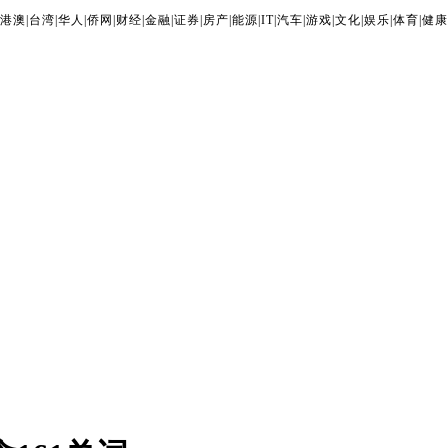
港澳
|
台湾
|
华人
|
侨网
|
财经
|
金融
|
证券
|
房产
|
能源
|
IT
|
汽车
|
游戏
|
文化
|
娱乐
|
体育
|
健康