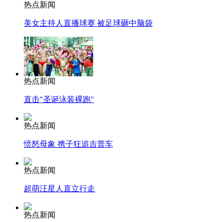
热点新闻
美女主持人直播球赛 被足球砸中脑袋
热点新闻
直击"圣诞泳装裸跑"
热点新闻
愤怒母象 携子狂追吉普车
热点新闻
超萌汪星人直立行走
热点新闻