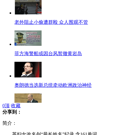
老外阻止小偷遭群殴 众人围观不管
菲方海警船或因台风暂撤黄岩岛
奥朗德当选新总统牵动欧洲政治神经
0
顶
收藏
分享到：
普京:重点吸引投资 转型高科技经济
简介：
英妇女改名创“最长姓名”纪录 含161单词