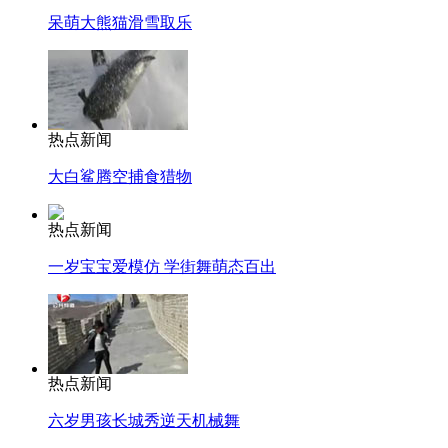
呆萌大熊猫滑雪取乐
热点新闻
大白鲨腾空捕食猎物
热点新闻
一岁宝宝爱模仿 学街舞萌态百出
热点新闻
六岁男孩长城秀逆天机械舞