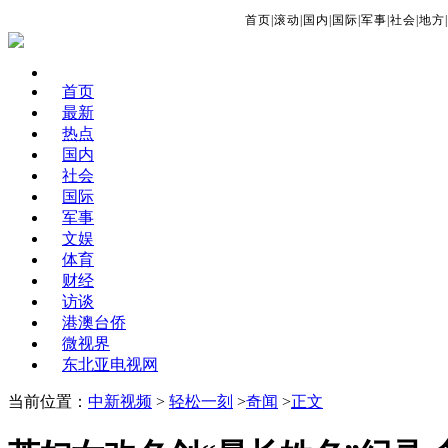
首页
|
滚动
|
国内
|
国际
|
军事
|
社会
|
地方
|
首页
最新
热点
国内
社会
国际
军事
文娱
体育
财经
访谈
港澳台侨
微视界
东北亚电视网
当前位置：
中新视频
>
轻松一刻
>
奇闻
>
正文