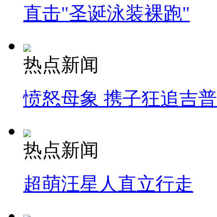
直击"圣诞泳装裸跑"
热点新闻
愤怒母象 携子狂追吉
热点新闻
超萌汪星人直立行走