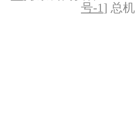
号-1
] 总机：