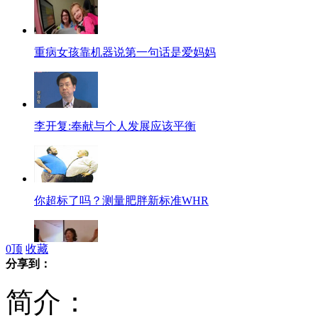
重病女孩靠机器说第一句话是爱妈妈
李开复:奉献与个人发展应该平衡
你超标了吗？测量肥胖新标准WHR
0
顶
收藏
分享到：
美国93岁瑜伽教练 身子柔软爱热舞
简介：