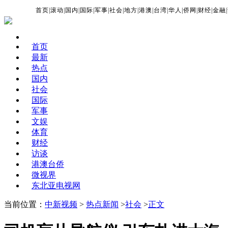
首页
|
滚动
|
国内
|
国际
|
军事
|
社会
|
地方
|
港澳
|
台湾
|
华人
|
侨网
|
财经
|
金融
|
首页
最新
热点
国内
社会
国际
军事
文娱
体育
财经
访谈
港澳台侨
微视界
东北亚电视网
当前位置：
中新视频
>
热点新闻
>
社会
>
正文