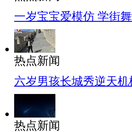
一岁宝宝爱模仿 学街
热点新闻
六岁男孩长城秀逆天机
热点新闻