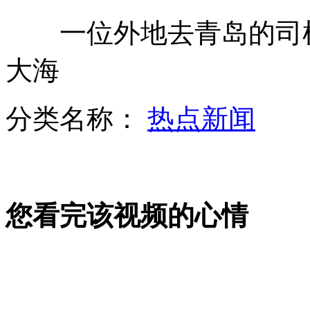
一位外地去青岛的司机
遭遇泥石流滑坡 驴友拍摄遇难瞬间
大海
湖南一中学围墙坍塌致4名学生身亡
分类名称：
热点新闻
奥朗德女友称希拉里是自己榜样
您看完该视频的心情
女子斗抢匪 一句话金链失而复得