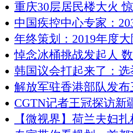
重庆30层居民楼大火
中国疾控中心专家：203
年终策划：2019年度大陆
悼念冰桶挑战发起人 数百
韩国议会打起来了：选举
解放军驻香港部队发布三
CGTN记者王冠探访新疆
【微视界】荷兰夫妇扎根青