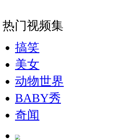
安徽一实载49人客车翻车
热门视频集
搞笑
走！跟着总书记去植树
美女
消防员救轻生者
花炮节热闹非凡
减压"枕头大战"
动物世界
BABY秀
纽约上演“枕头大战”
奇闻
司机酒驾遇交警 急速倒车逃窜