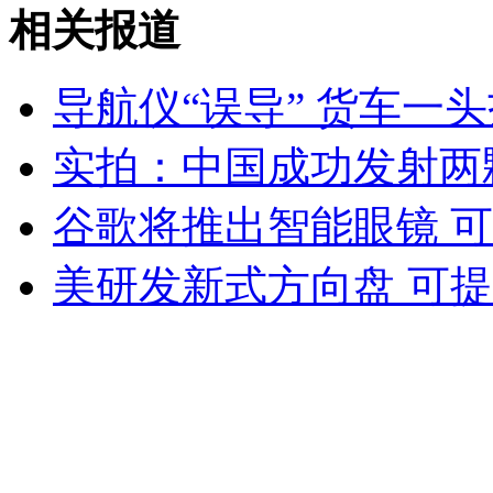
男老师讨薪遭校长咬脸
相关报道
山西运城恶犬咬伤多人 警民合力深夜将其击毙
导航仪“误导” 货车一
实拍：中国成功发射两
女孩北京地铁殴打老人 痛下狠手拳打脚踢
谷歌将推出智能眼镜 
美研发新式方向盘 可
无痛分娩是否安全 医生回应
外交部：反对强权政治霸凌主义
外交部：有关国家言论片面不公正