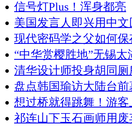
信号灯Plus！浑身都亮
美国发言人即兴用中文
现代密码学之父如何保
“中华赏樱胜地”无锡
清华设计师投身胡同厕
盘点韩国瑜访大陆台前
想过桥就得跳舞！游客
祁连山下玉石画师用废