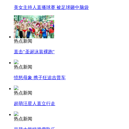
美女主持人直播球赛 被足球砸中脑袋
热点新闻
直击"圣诞泳装裸跑"
热点新闻
愤怒母象 携子狂追吉普车
热点新闻
超萌汪星人直立行走
热点新闻