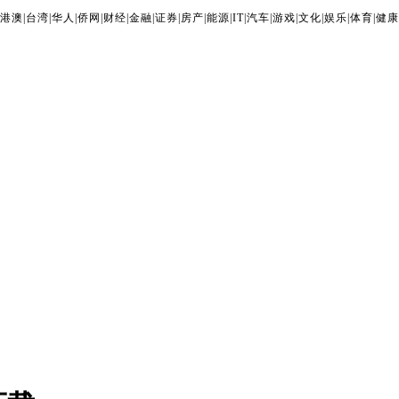
港澳
|
台湾
|
华人
|
侨网
|
财经
|
金融
|
证券
|
房产
|
能源
|
IT
|
汽车
|
游戏
|
文化
|
娱乐
|
体育
|
健康