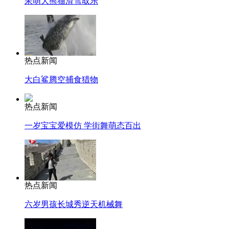
呆萌大熊猫滑雪取乐
热点新闻
大白鲨腾空捕食猎物
热点新闻
一岁宝宝爱模仿 学街舞萌态百出
热点新闻
六岁男孩长城秀逆天机械舞