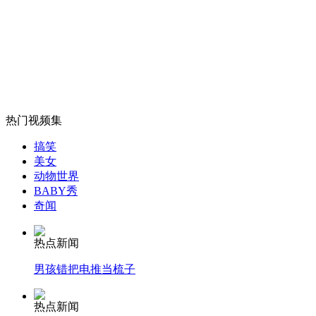
奥朗德女友称希拉里是自己榜样
山西运城恶犬咬伤多人 警民合力深夜将其击毙
热门视频集
女孩北京地铁殴打老人 痛下狠手拳打脚踢
搞笑
美女
动物世界
无痛分娩是否安全 医生回应
BABY秀
奇闻
外交部：反对强权政治霸凌主义
热点新闻
男孩错把电推当梳子
外交部：有关国家言论片面不公正
热点新闻