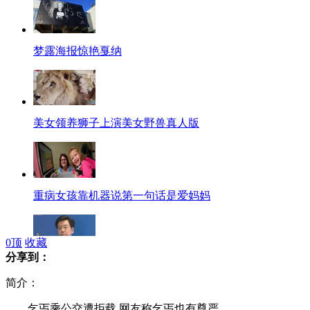
梦露海报惊艳戛纳
美女领养狮子上演美女野兽真人版
重病女孩靠机器说第一句话是爱妈妈
0
顶
收藏
分享到：
李开复:奉献与个人发展应该平衡
简介：
乞丐乘公交遭拒载 网友称乞丐也有尊严