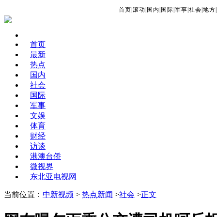
首页
|
滚动
|
国内
|
国际
|
军事
|
社会
|
地方
|
首页
最新
热点
国内
社会
国际
军事
文娱
体育
财经
访谈
港澳台侨
微视界
东北亚电视网
当前位置：
中新视频
>
热点新闻
>
社会
>
正文