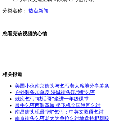
分类名称：
热点新闻
你超标了吗？测量肥胖新标准WHR
您看完该视频的心情
美国93岁瑜伽教练 身子柔软爱热舞
相关报道
遭遇泥石流滑坡 驴友拍摄遇难瞬间
美国小伙南京街头与乞丐老太席地分享薯条
户外装备加单反 浔城街头现“潮”乞丐
残疾乞丐“喊话哥”坐进一年级课堂
最牛乞丐西装革履 坐飞机全国巡回乞讨
湖南一中学围墙坍塌致4名学生身亡
南昌街头现最“潮”乞丐：中英文双语乞讨
南京街头乞丐老太为争抢乞讨地盘持棍群殴