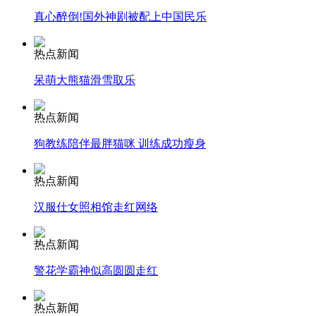
真心醉倒!国外神剧被配上中国民乐
安徽一实载49人客车翻车
热点新闻
呆萌大熊猫滑雪取乐
走！跟着总书记去植树
热点新闻
狗教练陪伴最胖猫咪 训练成功瘦身
消防员救轻生者
花炮节热闹非凡
减压"枕头大战"
热点新闻
汉服仕女照相馆走红网络
纽约上演“枕头大战”
热点新闻
警花学霸神似高圆圆走红
司机酒驾遇交警 急速倒车逃窜
热点新闻