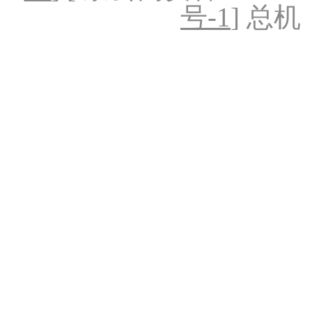
号-1
] 总机：