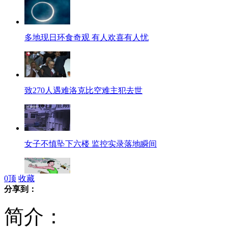
多地现日环食奇观 有人欢喜有人忧
致270人遇难洛克比空难主犯去世
女子不慎坠下六楼 监控实录落地瞬间
0
顶
收藏
分享到：
万只蜜蜂袭扰沈阳中街 原因不详
简介：