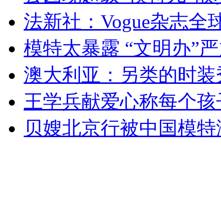
法新社：Vogue杂志全
安徽一实载49人客车翻车
模特太暴露 “文明办”
澳大利亚：另类的时装秀
走！跟着总书记去植树
王学兵献爱心称每个孩
消防员救轻生者
花炮节热闹非凡
减压"枕头大战"
贝嫂北京行被中国模特淹
纽约上演“枕头大战”
司机酒驾遇交警 急速倒车逃窜