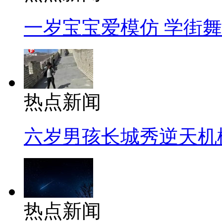
一岁宝宝爱模仿 学街
热点新闻
六岁男孩长城秀逆天机
热点新闻