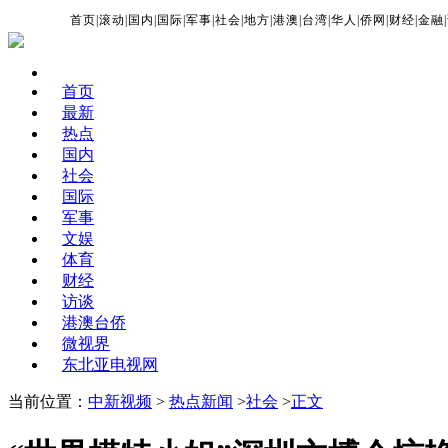
首页
|
滚动
|
国内
|
国际
|
军事
|
社会
|
地方
|
港澳
|
台湾
|
华人
|
侨网
|
财经
|
金融
|
首页
最新
热点
国内
社会
国际
军事
文娱
体育
财经
访谈
港澳台侨
微视界
东北亚电视网
当前位置：
中新视频
>
热点新闻
>
社会
>
正文