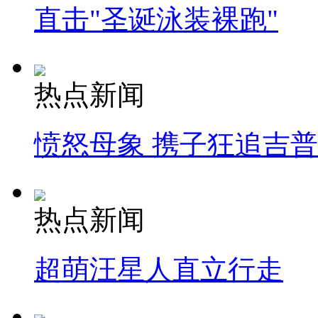
直击"圣诞泳装裸跑"
热点新闻
愤怒母象 携子狂追吉
热点新闻
超萌汪星人直立行走