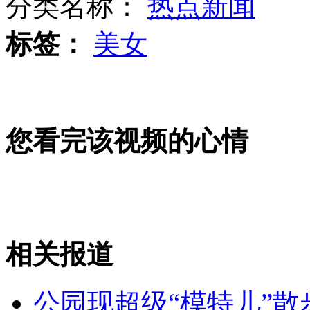
分类名称：
热点新闻
深圳文博会上一块“石头”标价10亿元
标签：
美女
山西运城恶犬咬伤多人 警民合力深夜将其击毙
女孩北京地铁殴打老人 痛下狠手拳打脚踢
您看完该视频的心情
无痛分娩是否安全 医生回应
外交部：反对强权政治霸凌主义
相关报道
外交部：有关国家言论片面不公正
公园现超级“模特儿”散