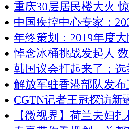
重庆30层居民楼大火
中国疾控中心专家：203
年终策划：2019年度大陆
悼念冰桶挑战发起人 数百
韩国议会打起来了：选举
解放军驻香港部队发布三
CGTN记者王冠探访新疆
【微视界】荷兰夫妇扎根青