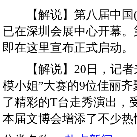
【解说】第八届中国(
农民卖假羊毛衫被罚2151万案重审
已在深圳会展中心开幕。
即在这里宣布正式启动。
侯佩岑拒答周杰伦结婚 暗示周董不适合
【解说】20日，记者来
英ATM错吐双倍现金 银行称不必还
模小姐”大赛的9位佳丽
了精彩的T台走秀演出，
美国5岁女孩坚称自己是男孩
本届文博会增添了不少热