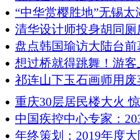
“中华赏樱胜地”无锡
清华设计师投身胡同厕
盘点韩国瑜访大陆台前
想过桥就得跳舞！游客
祁连山下玉石画师用废
重庆30层居民楼大火
中国疾控中心专家：203
年终策划：2019年度大陆