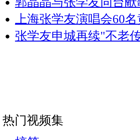
郭晶晶与张学友同台献
女孩北京地铁殴打老人 痛下狠手拳打脚踢
上海张学友演唱会60
张学友申城再续"不老传
无痛分娩是否安全 医生回应
外交部：反对强权政治霸凌主义
外交部：有关国家言论片面不公正
安徽一实载49人客车翻车
热门视频集