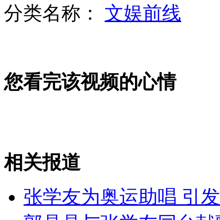
贵阳闹市惊现死婴 市民猜测被遗弃
分类名称：
文娱前线
昆明学生体质下降将问责官员
您看完该视频的心情
周继红避谈跳水队奥运目标
昆明农业部门回应“甲醛白菜”
相关报道
山西运城恶犬咬伤多人 警民合力深夜将其击毙
张学友为奥运助唱 引