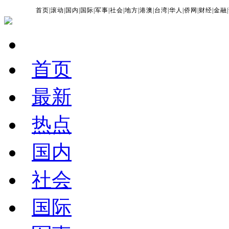
首页
|
滚动
|
国内
|
国际
|
军事
|
社会
|
地方
|
港澳
|
台湾
|
华人
|
侨网
|
财经
|
金融
|
首页
最新
热点
国内
社会
国际