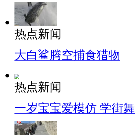
热点新闻
大白鲨腾空捕食猎物
热点新闻
一岁宝宝爱模仿 学街