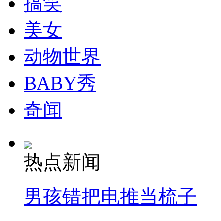
搞笑
走！跟着总书记去植树
美女
消防员救轻生者
花炮节热闹非凡
减压"枕头大战"
动物世界
BABY秀
纽约上演“枕头大战”
奇闻
司机酒驾遇交警 急速倒车逃窜
热点新闻
男孩错把电推当梳子