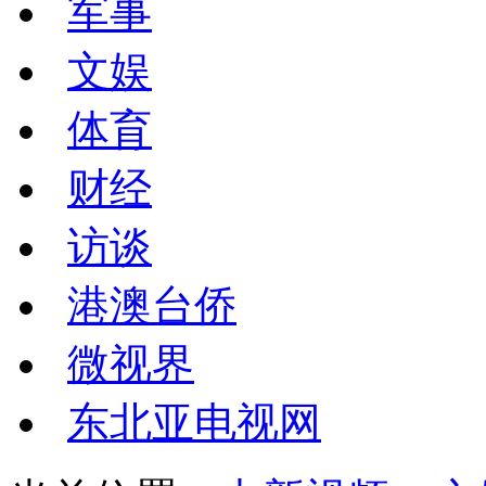
军事
文娱
体育
财经
访谈
港澳台侨
微视界
东北亚电视网