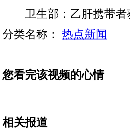
卫生部：乙肝携带者获
大庆回应强拆致死事件 称安全事故
分类名称：
热点新闻
心酸午休学前班系无证 环境待改善
您看完该视频的心情
择偶“段子”：奥特曼在银行下象棋
贵阳闹市惊现死婴 市民猜测被遗弃
相关报道