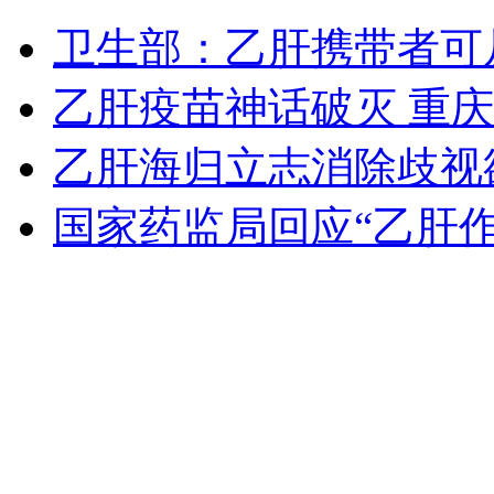
昆明学生体质下降将问责官员
卫生部：乙肝携带者可
乙肝疫苗神话破灭 重
山西运城恶犬咬伤多人 警民合力深夜将其击毙
乙肝海归立志消除歧视
国家药监局回应“乙肝作
女孩北京地铁殴打老人 痛下狠手拳打脚踢
无痛分娩是否安全 医生回应
外交部：反对强权政治霸凌主义
外交部：有关国家言论片面不公正