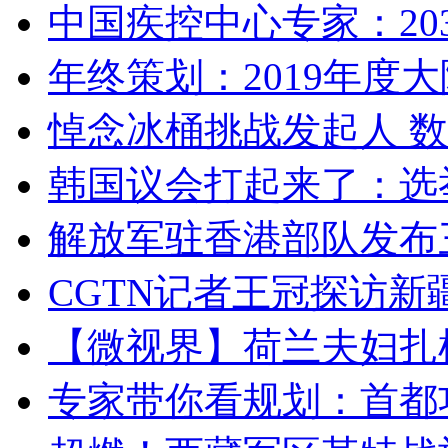
中国疾控中心专家：203
年终策划：2019年度大陆
悼念冰桶挑战发起人 数百
韩国议会打起来了：选举
解放军驻香港部队发布三
CGTN记者王冠探访新疆
【微视界】荷兰夫妇扎根青
专家带你看规划：首都功