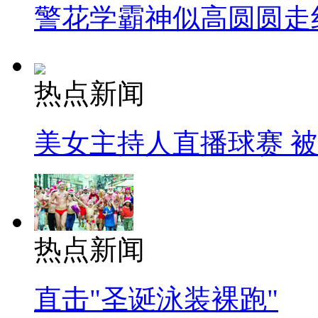
警花学霸神似高圆圆走
热点新闻
美女主持人直播球赛 
热点新闻
直击"圣诞泳装裸跑"