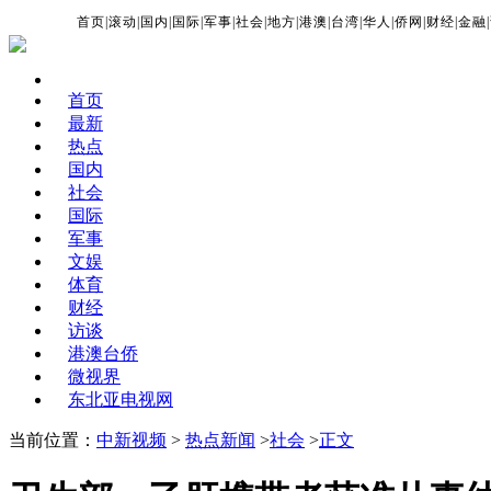
首页
|
滚动
|
国内
|
国际
|
军事
|
社会
|
地方
|
港澳
|
台湾
|
华人
|
侨网
|
财经
|
金融
|
首页
最新
热点
国内
社会
国际
军事
文娱
体育
财经
访谈
港澳台侨
微视界
东北亚电视网
当前位置：
中新视频
>
热点新闻
>
社会
>
正文