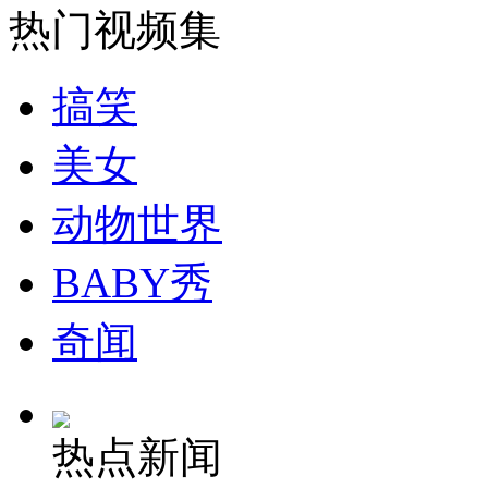
热门视频集
安徽一实载49人客车翻车
搞笑
美女
走！跟着总书记去植树
动物世界
消防员救轻生者
花炮节热闹非凡
减压"枕头大战"
BABY秀
奇闻
纽约上演“枕头大战”
热点新闻
司机酒驾遇交警 急速倒车逃窜