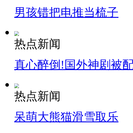
男孩错把电推当梳子
热点新闻
真心醉倒!国外神剧被
热点新闻
呆萌大熊猫滑雪取乐