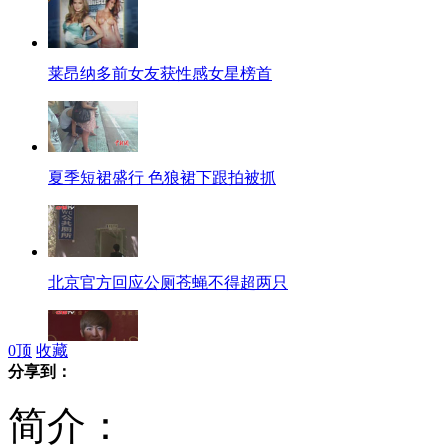
莱昂纳多前女友获性感女星榜首
夏季短裙盛行 色狼裙下跟拍被抓
北京官方回应公厕苍蝇不得超两只
0
顶
收藏
分享到：
尼坤蜡像亮相上海 美女激动合影
简介：