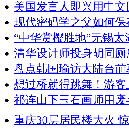
美国发言人即兴用中文
现代密码学之父如何保
“中华赏樱胜地”无锡
清华设计师投身胡同厕
盘点韩国瑜访大陆台前
想过桥就得跳舞！游客
祁连山下玉石画师用废
重庆30层居民楼大火