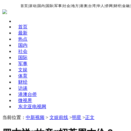
首页
|
滚动
|
国内
|
国际
|
军事
|
社会
|
地方
|
港澳
|
台湾
|
华人
|
侨网
|
财经
|
金融
|
首页
最新
热点
国内
社会
国际
军事
文娱
体育
财经
访谈
港澳台侨
微视界
东北亚电视网
当前位置：
中新视频
>
文娱前线
>
明星
>
正文