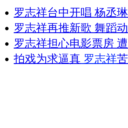
男子暴病倒地 陌生人雨中撑伞
罗志祥台中开唱 杨丞
山西运城恶犬咬伤多人 警民合力深夜将其击毙
罗志祥再推新歌 舞蹈
罗志祥担心电影票房 
女孩北京地铁殴打老人 痛下狠手拳打脚踢
拍戏为求逼真
罗志祥
苦
无痛分娩是否安全 医生回应
外交部：反对强权政治霸凌主义
外交部：有关国家言论片面不公正