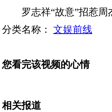
罗志祥“故意”招惹周
吴奇隆宣传现场"求婚"马苏
分类名称：
文娱前线
冯绍峰高调示爱剧组“躲猫猫”
您看完该视频的心情
盘点明星们那些跑龙套的日子
疯狂过山车 视网膜脱落险致盲
相关报道