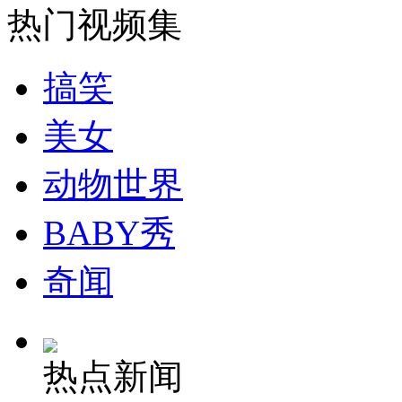
热门视频集
安徽一实载49人客车翻车
搞笑
美女
走！跟着总书记去植树
动物世界
消防员救轻生者
花炮节热闹非凡
减压"枕头大战"
BABY秀
奇闻
纽约上演“枕头大战”
热点新闻
司机酒驾遇交警 急速倒车逃窜