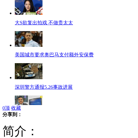
大S欲复出拍戏 不做贵太太
美国城市要求奥巴马支付额外安保费
深圳警方通报5.26事故进展
0
顶
收藏
分享到：
印裔16岁少年解决350多年未解难题
简介：