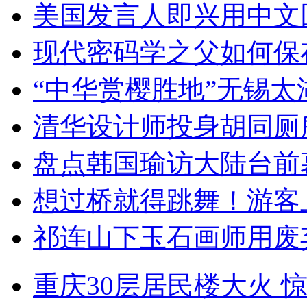
美国发言人即兴用中文
现代密码学之父如何保
“中华赏樱胜地”无锡
清华设计师投身胡同厕
盘点韩国瑜访大陆台前
想过桥就得跳舞！游客
祁连山下玉石画师用废
重庆30层居民楼大火