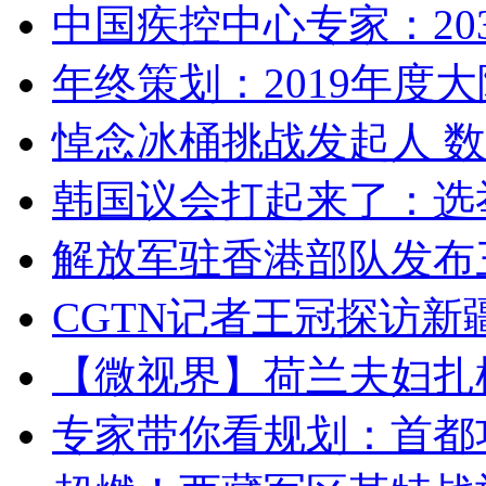
中国疾控中心专家：203
年终策划：2019年度大陆
悼念冰桶挑战发起人 数百
韩国议会打起来了：选举
解放军驻香港部队发布三
CGTN记者王冠探访新疆
【微视界】荷兰夫妇扎根青
专家带你看规划：首都功