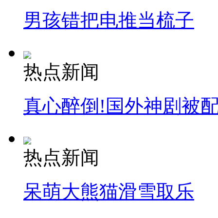
男孩错把电推当梳子
热点新闻
真心醉倒!国外神剧被
热点新闻
呆萌大熊猫滑雪取乐