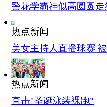
警花学霸神似高圆圆走
热点新闻
美女主持人直播球赛 
热点新闻
直击"圣诞泳装裸跑"