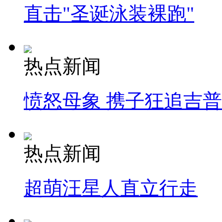
直击"圣诞泳装裸跑"
热点新闻
愤怒母象 携子狂追吉
热点新闻
超萌汪星人直立行走