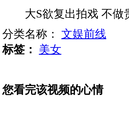
大S欲复出拍戏 不做
罗志祥“故意”招惹周杰伦？
分类名称：
文娱前线
北京全聚德涉嫌制作地沟油
标签：
美女
大S欲复出拍戏 不做贵太太
您看完该视频的心情
美国城市要求奥巴马支付额外安保费