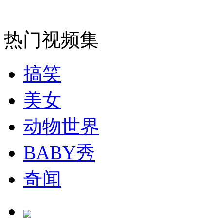
安徽一实载49人客车翻车
热门视频集
搞笑
走！跟着总书记去植树
美女
消防员救轻生者
花炮节热闹非凡
减压"枕头大战"
动物世界
BABY秀
纽约上演“枕头大战”
奇闻
司机酒驾遇交警 急速倒车逃窜