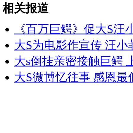
深圳警方通报5.26事故进展
相关报道
山西运城恶犬咬伤多人 警民合力深夜将其击毙
《百万巨鳄》促大S汪
大S为电影作宣传 汪小
女孩北京地铁殴打老人 痛下狠手拳打脚踢
大s倒挂亲密接触巨鳄 
大S微博忆往事 感恩
无痛分娩是否安全 医生回应
外交部：反对强权政治霸凌主义
外交部：有关国家言论片面不公正