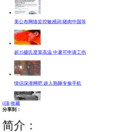
美公布网络监控敏感词:猪肉中国等
超35摄氏度算高温 中暑可申请工伤
情侣深潜网吧 趁人熟睡专偷手机
0
顶
收藏
分享到：
日本福岛4号反应堆内部公开
简介：