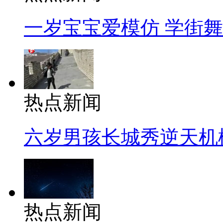
一岁宝宝爱模仿 学街
热点新闻
六岁男孩长城秀逆天机
热点新闻