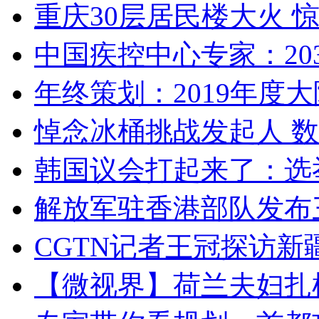
重庆30层居民楼大火
中国疾控中心专家：203
年终策划：2019年度大陆
悼念冰桶挑战发起人 数百
韩国议会打起来了：选举
解放军驻香港部队发布三
CGTN记者王冠探访新疆
【微视界】荷兰夫妇扎根青