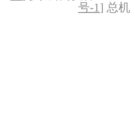
号-1
] 总机：