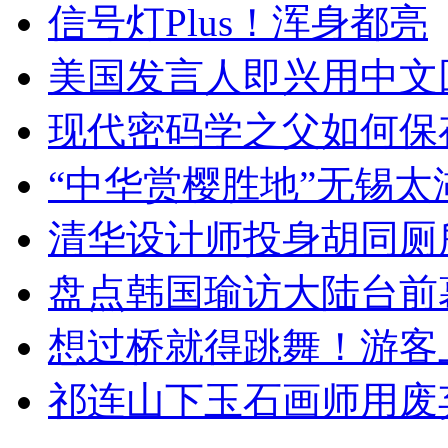
信号灯Plus！浑身都亮
美国发言人即兴用中文
现代密码学之父如何保
“中华赏樱胜地”无锡
清华设计师投身胡同厕
盘点韩国瑜访大陆台前
想过桥就得跳舞！游客
祁连山下玉石画师用废