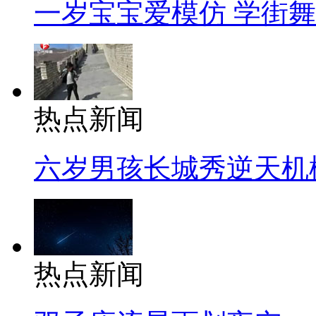
一岁宝宝爱模仿 学街
热点新闻
六岁男孩长城秀逆天机
热点新闻