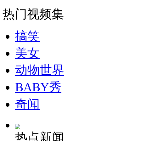
走！跟着总书记去植树
热门视频集
消防员救轻生者
花炮节热闹非凡
减压"枕头大战"
搞笑
美女
纽约上演“枕头大战”
动物世界
司机酒驾遇交警 急速倒车逃窜
BABY秀
奇闻
热点新闻