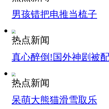
男孩错把电推当梳子
热点新闻
真心醉倒!国外神剧被
热点新闻
呆萌大熊猫滑雪取乐