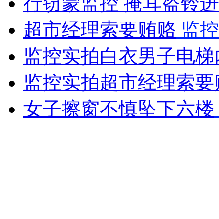
行窃蒙监控 掩耳盗铃
女孩北京地铁殴打老人 痛下狠手拳打脚踢
超市经理索要贿赂
监控
无痛分娩是否安全 医生回应
监控实拍白衣男子电梯
监控实拍超市经理索要
外交部：反对强权政治霸凌主义
女子擦窗不慎坠下六楼
外交部：有关国家言论片面不公正
安徽一实载49人客车翻车