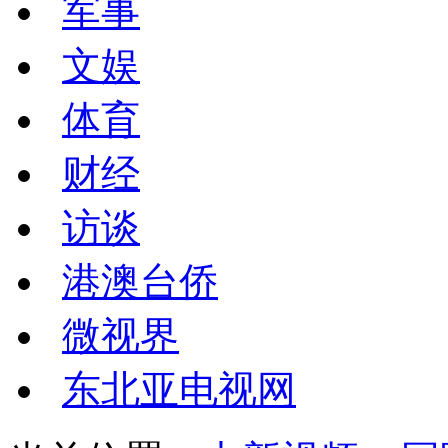
军事
文娱
体育
财经
访谈
港澳台侨
微视界
东北亚电视网