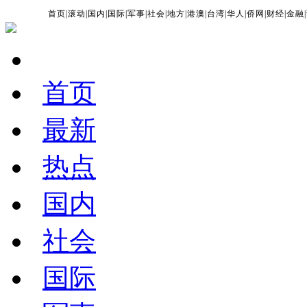
首页
|
滚动
|
国内
|
国际
|
军事
|
社会
|
地方
|
港澳
|
台湾
|
华人
|
侨网
|
财经
|
金融
|
首页
最新
热点
国内
社会
国际