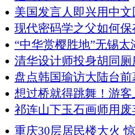
美国发言人即兴用中文
现代密码学之父如何保
“中华赏樱胜地”无锡
清华设计师投身胡同厕
盘点韩国瑜访大陆台前
想过桥就得跳舞！游客
祁连山下玉石画师用废
重庆30层居民楼大火