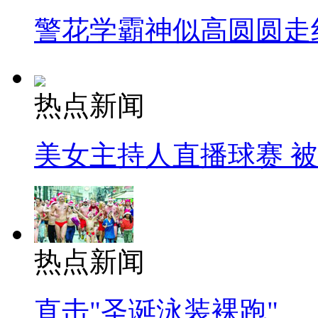
警花学霸神似高圆圆走
热点新闻
美女主持人直播球赛 
热点新闻
直击"圣诞泳装裸跑"