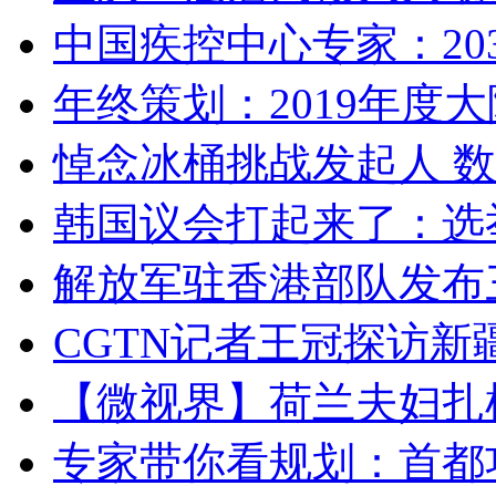
中国疾控中心专家：203
年终策划：2019年度大陆
悼念冰桶挑战发起人 数百
韩国议会打起来了：选举
解放军驻香港部队发布三
CGTN记者王冠探访新疆
【微视界】荷兰夫妇扎根青
专家带你看规划：首都功