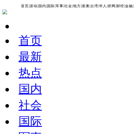
首页
|
滚动
|
国内
|
国际
|
军事
|
社会
|
地方
|
港澳
|
台湾
|
华人
|
侨网
|
财经
|
金融
|
首页
最新
热点
国内
社会
国际