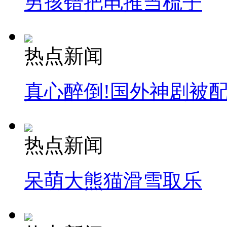
男孩错把电推当梳子
热点新闻
真心醉倒!国外神剧被
热点新闻
呆萌大熊猫滑雪取乐