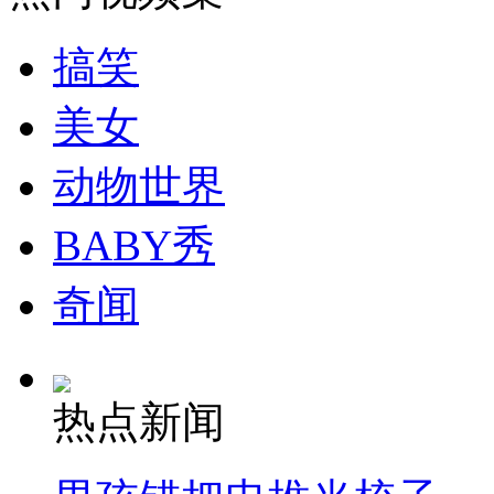
走！跟着总书记去植树
搞笑
消防员救轻生者
花炮节热闹非凡
减压"枕头大战"
美女
动物世界
纽约上演“枕头大战”
BABY秀
司机酒驾遇交警 急速倒车逃窜
奇闻
热点新闻