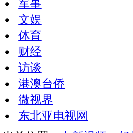
军事
文娱
体育
财经
访谈
港澳台侨
微视界
东北亚电视网