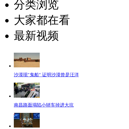
分类浏览
大家都在看
最新视频
沙漠现"鬼船" 证明沙漠曾是汪洋
南昌路面塌陷小轿车掉进大坑