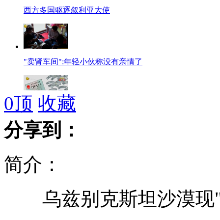
西方多国驱逐叙利亚大使
"卖肾车间":年轻小伙称没有亲情了
0
顶
收藏
一张身份证竟被"绑"134个手机号
分享到：
简介：
吉尼斯认证世界上眼球最大的狗
乌兹别克斯坦沙漠现"鬼
网友拍小偷行窃照片公布网络