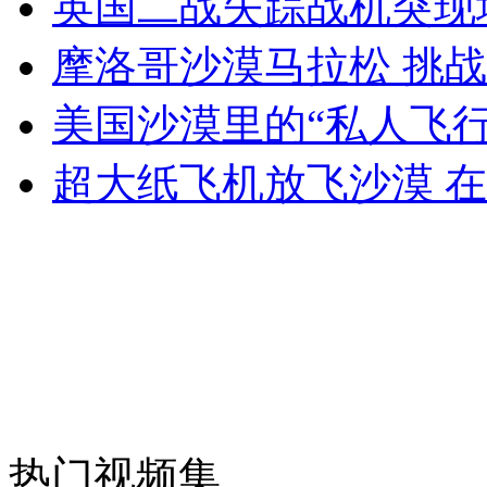
英国二战失踪战机突现
女孩北京地铁殴打老人 痛下狠手拳打脚踢
摩洛哥沙漠马拉松 挑
无痛分娩是否安全 医生回应
美国沙漠里的“私人飞行
超大纸飞机放飞沙漠 
外交部：反对强权政治霸凌主义
外交部：有关国家言论片面不公正
安徽一实载49人客车翻车
热门视频集