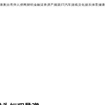
港澳
|
台湾
|
华人
|
侨网
|
财经
|
金融
|
证券
|
房产
|
能源
|
IT
|
汽车
|
游戏
|
文化
|
娱乐
|
体育
|
健康