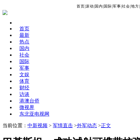
首页
|
滚动
|
国内
|
国际
|
军事
|
社会
|
地方
|
首页
最新
热点
国内
社会
国际
军事
文娱
体育
财经
访谈
港澳台侨
微视界
东北亚电视网
当前位置：
中新视频
>
军情直击
>
外军动态
>
正文