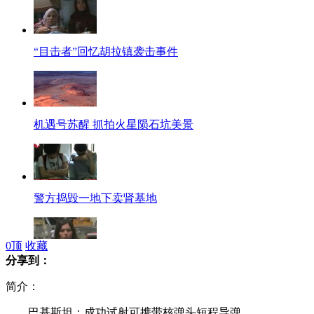
“目击者”回忆胡拉镇袭击事件
机遇号苏醒 抓拍火星陨石坑美景
警方捣毁一地下卖肾基地
0
顶
收藏
分享到：
实拍意大利美女记者遭遇余震惊魂
简介：
巴基斯坦：成功试射可携带核弹头短程导弹