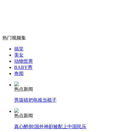
非洲裔妇女发型大赛展示传统之美
山西运城恶犬咬伤多人 警民合力深夜将其击毙
热门视频集
搞笑
女孩北京地铁殴打老人 痛下狠手拳打脚踢
美女
动物世界
BABY秀
奇闻
无痛分娩是否安全 医生回应
热点新闻
外交部：反对强权政治霸凌主义
男孩错把电推当梳子
外交部：有关国家言论片面不公正
热点新闻
真心醉倒!国外神剧被配上中国民乐