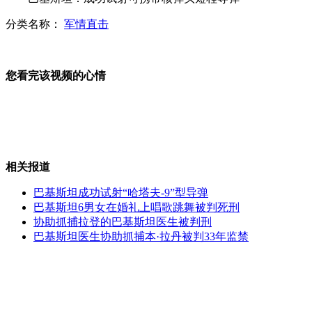
分类名称：
军情直击
韩媒称二战韩国劳工曾充当炮灰
您看完该视频的心情
警方公布数段视频回应"顶包"质疑
相关报道
警方公布飙车案车内血迹DNA对比结果
巴基斯坦成功试射“哈塔夫-9”型导弹
巴基斯坦6男女在婚礼上唱歌跳舞被判死刑
协助抓捕拉登的巴基斯坦医生被判刑
巴基斯坦医生协助抓捕本·拉丹被判33年监禁
乌克兰官员倒卖门票丢“饭碗”