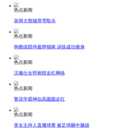
热点新闻
安徽一实载49人客车翻车
呆萌大熊猫滑雪取乐
热点新闻
走！跟着总书记去植树
狗教练陪伴最胖猫咪 训练成功瘦身
热点新闻
消防员救轻生者
花炮节热闹非凡
减压"枕头大战"
汉服仕女照相馆走红网络
热点新闻
警花学霸神似高圆圆走红
纽约上演“枕头大战”
热点新闻
司机酒驾遇交警 急速倒车逃窜
美女主持人直播球赛 被足球砸中脑袋