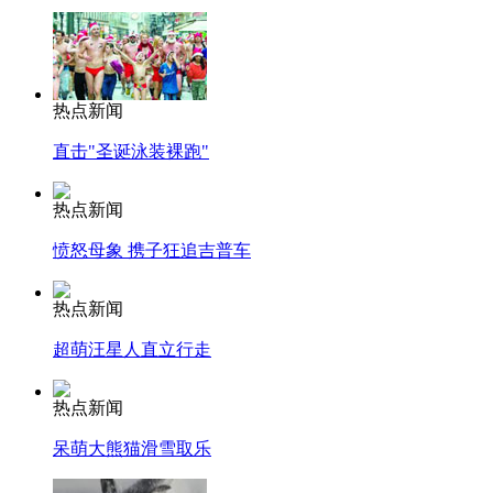
热点新闻
直击"圣诞泳装裸跑"
热点新闻
愤怒母象 携子狂追吉普车
热点新闻
超萌汪星人直立行走
热点新闻
呆萌大熊猫滑雪取乐