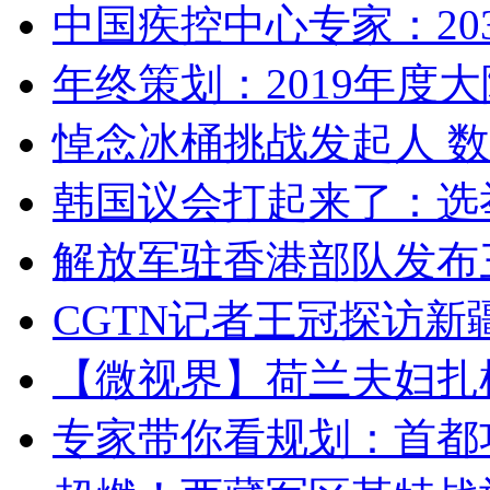
中国疾控中心专家：203
年终策划：2019年度大陆
悼念冰桶挑战发起人 数百
韩国议会打起来了：选举
解放军驻香港部队发布三
CGTN记者王冠探访新疆
【微视界】荷兰夫妇扎根青
专家带你看规划：首都功