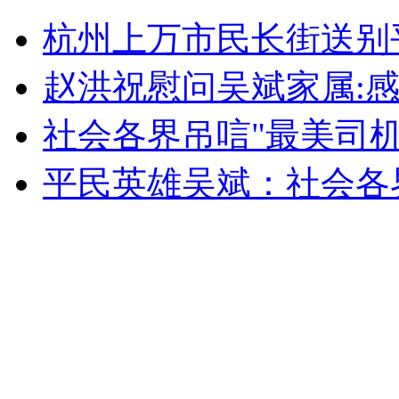
冰心孙子愿披麻戴孝擦拭墓碑赔罪
杭州上万市民长街送别
山西运城恶犬咬伤多人 警民合力深夜将其击毙
赵洪祝慰问吴斌家属:
社会各界吊唁"最美司机
女孩北京地铁殴打老人 痛下狠手拳打脚踢
平民英雄吴斌：社会各
无痛分娩是否安全 医生回应
外交部：反对强权政治霸凌主义
外交部：有关国家言论片面不公正