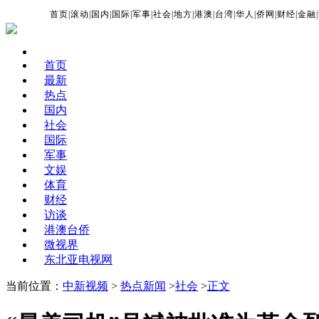
首页
|
滚动
|
国内
|
国际
|
军事
|
社会
|
地方
|
港澳
|
台湾
|
华人
|
侨网
|
财经
|
金融
|
首页
最新
热点
国内
社会
国际
军事
文娱
体育
财经
访谈
港澳台侨
微视界
东北亚电视网
当前位置：
中新视频
>
热点新闻
>
社会
>
正文