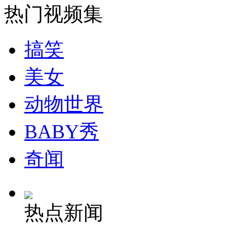
热门视频集
安徽一实载49人客车翻车
搞笑
美女
走！跟着总书记去植树
动物世界
消防员救轻生者
花炮节热闹非凡
减压"枕头大战"
BABY秀
奇闻
纽约上演“枕头大战”
热点新闻
司机酒驾遇交警 急速倒车逃窜