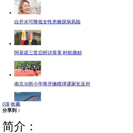
白开水可降低女性患糖尿病风险
阿基诺三世启程访英美 时机微妙
南京30所小学将开橄榄球课家长反对
0
顶
收藏
分享到：
科学家发现鱿鱼和章鱼“史前祖先”
简介：