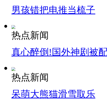
男孩错把电推当梳子
热点新闻
真心醉倒!国外神剧被
热点新闻
呆萌大熊猫滑雪取乐