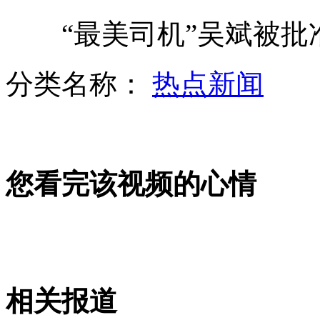
“最美司机”吴斌被批
浙江宁波拦截1127吨日本辐射货物
分类名称：
热点新闻
80后夫妻做饭问题引网友热议
您看完该视频的心情
李娜法网夺冠周年纪念日爆冷出局
加拿大杀害中国留学生嫌犯德国被捕
相关报道