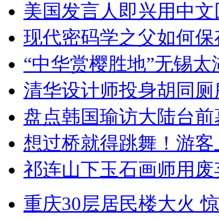
美国发言人即兴用中文
现代密码学之父如何保
“中华赏樱胜地”无锡
清华设计师投身胡同厕
盘点韩国瑜访大陆台前
想过桥就得跳舞！游客
祁连山下玉石画师用废
重庆30层居民楼大火