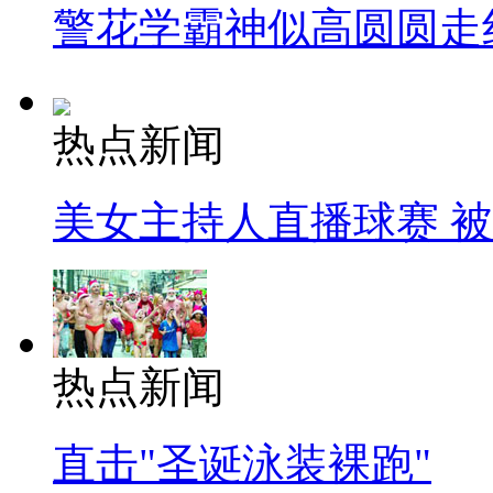
警花学霸神似高圆圆走
热点新闻
美女主持人直播球赛 
热点新闻
直击"圣诞泳装裸跑"