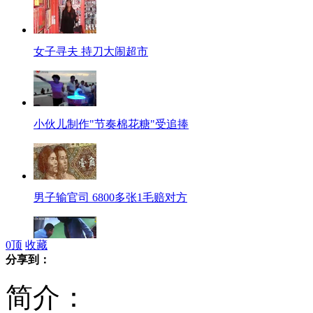
女子寻夫 持刀大闹超市
小伙儿制作"节奏棉花糖"受追捧
男子输官司 6800多张1毛赔对方
0
顶
收藏
分享到：
妇女追打撕咬公安局副局长
简介：