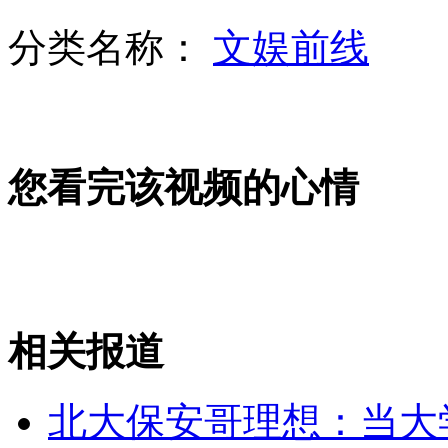
分类名称：
文娱前线
俄女子8年杀17老人 判20年监禁
海南出现绚丽“七彩云”
您看完该视频的心情
叙再发生屠杀 儿童在内78人罹难
相关报道
《高考高考》惊现"甄嬛体"
北大保安哥理想：当大