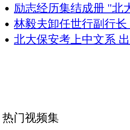
英国男子骑自行车92天走遍全球
励志经历集结成册 "北
林毅夫卸任世行副行长
山西运城恶犬咬伤多人 警民合力深夜将其击毙
北大保安考上中文系 
女孩北京地铁殴打老人 痛下狠手拳打脚踢
无痛分娩是否安全 医生回应
外交部：反对强权政治霸凌主义
外交部：有关国家言论片面不公正
热门视频集