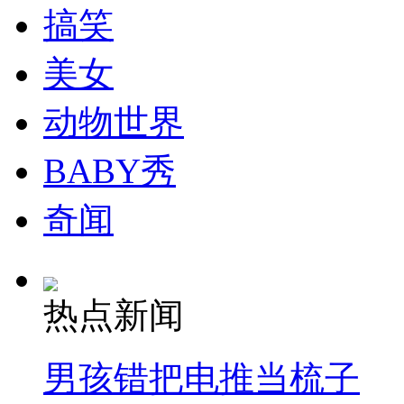
搞笑
安徽一实载49人客车翻车
美女
动物世界
走！跟着总书记去植树
BABY秀
消防员救轻生者
花炮节热闹非凡
减压"枕头大战"
奇闻
热点新闻
纽约上演“枕头大战”
男孩错把电推当梳子
司机酒驾遇交警 急速倒车逃窜