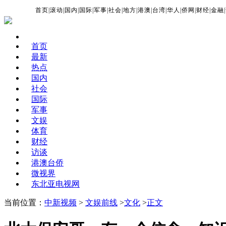
首页
|
滚动
|
国内
|
国际
|
军事
|
社会
|
地方
|
港澳
|
台湾
|
华人
|
侨网
|
财经
|
金融
|
首页
最新
热点
国内
社会
国际
军事
文娱
体育
财经
访谈
港澳台侨
微视界
东北亚电视网
当前位置：
中新视频
>
文娱前线
>
文化
>
正文