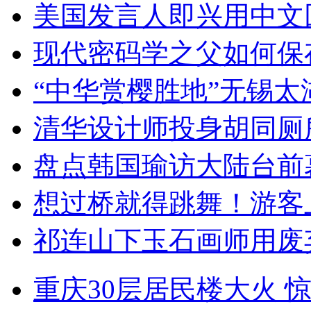
美国发言人即兴用中文
现代密码学之父如何保
“中华赏樱胜地”无锡
清华设计师投身胡同厕
盘点韩国瑜访大陆台前
想过桥就得跳舞！游客
祁连山下玉石画师用废
重庆30层居民楼大火