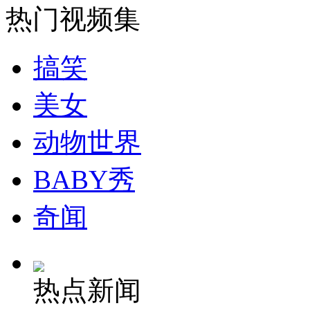
热门视频集
安徽一实载49人客车翻车
搞笑
美女
走！跟着总书记去植树
动物世界
消防员救轻生者
花炮节热闹非凡
减压"枕头大战"
BABY秀
奇闻
纽约上演“枕头大战”
热点新闻
司机酒驾遇交警 急速倒车逃窜