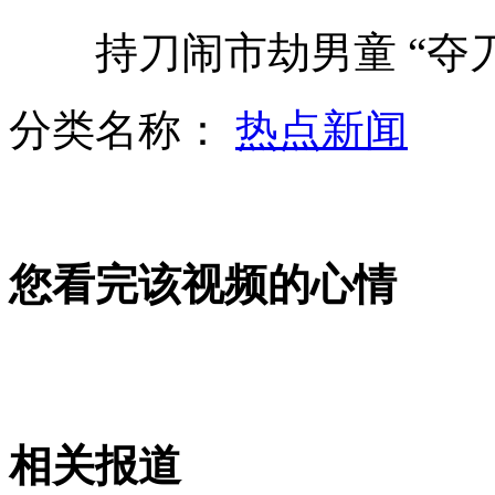
持刀闹市劫男童 “夺刀
记者体验模拟手控交会对接
分类名称：
热点新闻
吃鸡赛男子两分钟吃一公斤
您看完该视频的心情
"端午快乐"来自太空的节日祝福
手控对接前 关好天宫大门是关键
相关报道