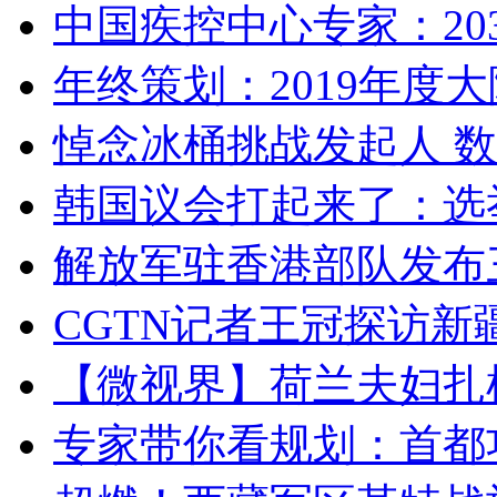
中国疾控中心专家：203
年终策划：2019年度大陆
悼念冰桶挑战发起人 数百
韩国议会打起来了：选举
解放军驻香港部队发布三
CGTN记者王冠探访新疆
【微视界】荷兰夫妇扎根青
专家带你看规划：首都功