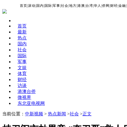
首页
|
滚动
|
国内
|
国际
|
军事
|
社会
|
地方
|
港澳
|
台湾
|
华人
|
侨网
|
财经
|
金融
|
首页
最新
热点
国内
社会
国际
军事
文娱
体育
财经
访谈
港澳台侨
微视界
东北亚电视网
当前位置：
中新视频
>
热点新闻
>
社会
>
正文