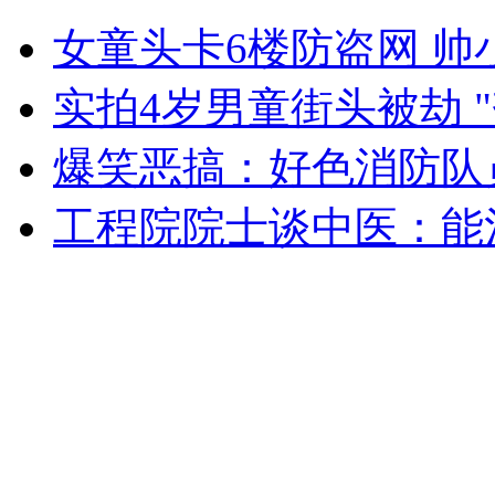
壮族嘹歌广西百色pk新疆歌舞
女童头卡6楼防盗网 帅
山西运城恶犬咬伤多人 警民合力深夜将其击毙
实拍4岁男童街头被劫 
爆笑恶搞：好色消防队
女孩北京地铁殴打老人 痛下狠手拳打脚踢
工程院院士谈中医：能
无痛分娩是否安全 医生回应
外交部：反对强权政治霸凌主义
外交部：有关国家言论片面不公正