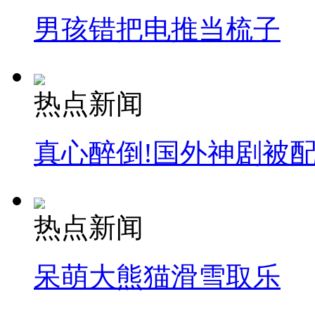
男孩错把电推当梳子
热点新闻
真心醉倒!国外神剧被
热点新闻
呆萌大熊猫滑雪取乐