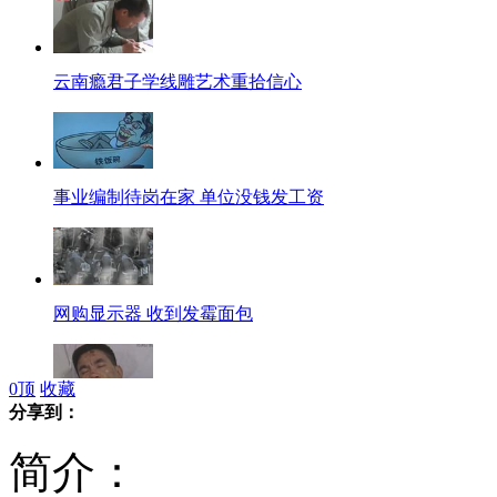
云南瘾君子学线雕艺术重拾信心
事业编制待岗在家 单位没钱发工资
网购显示器 收到发霉面包
0
顶
收藏
分享到：
酒驾亲属与交警冲突 医院下病危
简介：