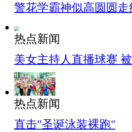
警花学霸神似高圆圆走
热点新闻
美女主持人直播球赛 
热点新闻
直击"圣诞泳装裸跑"