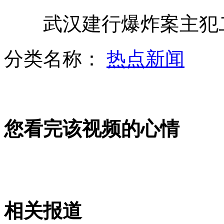
武汉建行爆炸案主犯
内蒙古主着陆场准备迎接神九返回
分类名称：
热点新闻
最幸福的日本企业 每年休140天
您看完该视频的心情
胡锦涛与神九航天员进行"天地通话"
温网女单首轮 李娜轻松晋级
相关报道