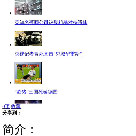
英知名殡葬公司被爆粗暴对待遗体
央视记者冒死直击"鬼城华雷斯"
“欧猪”三国死磕德国
0
顶
收藏
分享到：
热辣比基尼小姐 90后当道
简介：