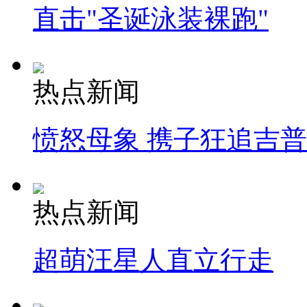
直击"圣诞泳装裸跑"
热点新闻
愤怒母象 携子狂追吉
热点新闻
超萌汪星人直立行走