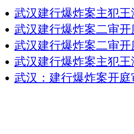
武汉建行爆炸案主犯王
南昌年轻教师街头被杀谜案(上)
武汉建行爆炸案二审开
山西运城恶犬咬伤多人 警民合力深夜将其击毙
武汉建行爆炸案二审开
武汉建行爆炸案主犯王
女孩北京地铁殴打老人 痛下狠手拳打脚踢
武汉：建行爆炸案开庭
无痛分娩是否安全 医生回应
外交部：反对强权政治霸凌主义
外交部：有关国家言论片面不公正