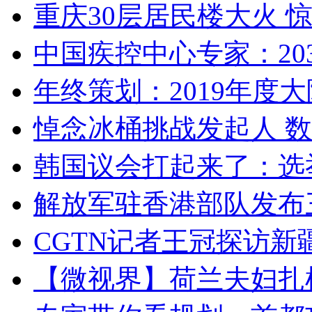
重庆30层居民楼大火
中国疾控中心专家：203
年终策划：2019年度大陆
悼念冰桶挑战发起人 数百
韩国议会打起来了：选举
解放军驻香港部队发布三
CGTN记者王冠探访新疆
【微视界】荷兰夫妇扎根青