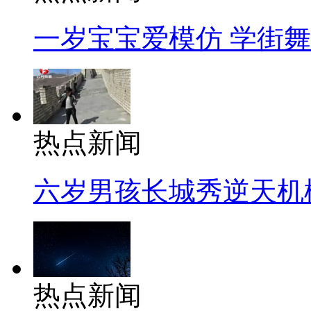
一岁宝宝爱模仿 学街
热点新闻
六岁男孩长城秀逆天机
热点新闻