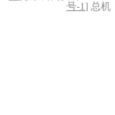
号-1
] 总机：