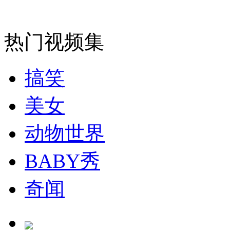
热门视频集
安徽一实载49人客车翻车
搞笑
走！跟着总书记去植树
美女
动物世界
消防员救轻生者
花炮节热闹非凡
减压"枕头大战"
BABY秀
奇闻
纽约上演“枕头大战”
司机酒驾遇交警 急速倒车逃窜