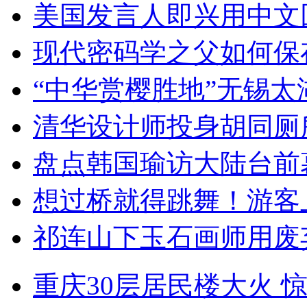
美国发言人即兴用中文
现代密码学之父如何保
“中华赏樱胜地”无锡
清华设计师投身胡同厕
盘点韩国瑜访大陆台前
想过桥就得跳舞！游客
祁连山下玉石画师用废
重庆30层居民楼大火