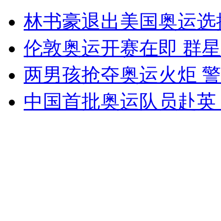
游客洗脚煞风景 西湖成了洗脚池
林书豪退出美国奥运选
山西运城恶犬咬伤多人 警民合力深夜将其击毙
伦敦奥运开赛在即 群
两男孩抢夺奥运火炬 
女孩北京地铁殴打老人 痛下狠手拳打脚踢
中国首批奥运队员赴英 
无痛分娩是否安全 医生回应
外交部：反对强权政治霸凌主义
外交部：有关国家言论片面不公正