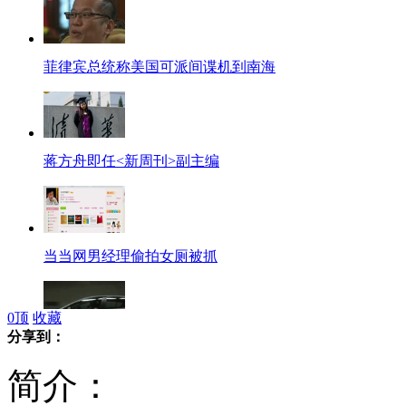
菲律宾总统称美国可派间谍机到南海
蒋方舟即任<新周刊>副主编
当当网男经理偷拍女厕被抓
0
顶
收藏
分享到：
实拍:台湾男子边开车边刷牙
简介：