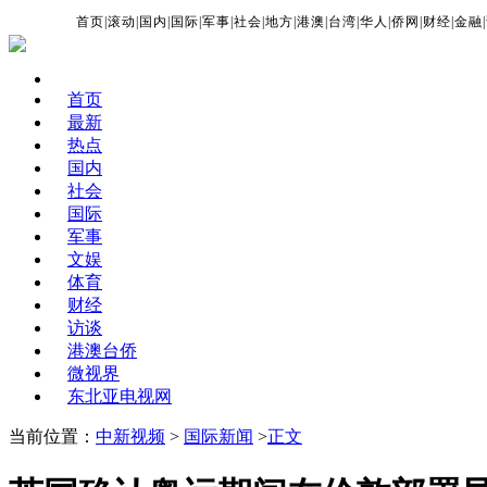
首页
|
滚动
|
国内
|
国际
|
军事
|
社会
|
地方
|
港澳
|
台湾
|
华人
|
侨网
|
财经
|
金融
|
首页
最新
热点
国内
社会
国际
军事
文娱
体育
财经
访谈
港澳台侨
微视界
东北亚电视网
当前位置：
中新视频
>
国际新闻
>
正文