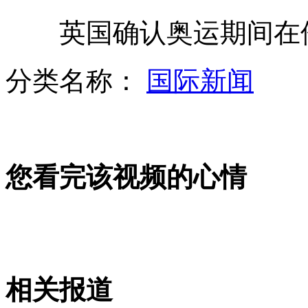
英国确认奥运期间在伦
为讨装修款出损招 恐吓电话吓坏母女
分类名称：
国际新闻
众明星送别陈强 六小龄童叹"可惜"
您看完该视频的心情
宋祖英妹妹素颜照曝光
林书豪退出美国奥运选拔队
相关报道