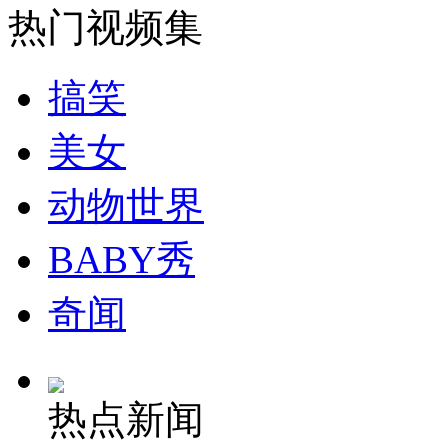
热门视频集
安徽一实载49人客车翻车
搞笑
美女
走！跟着总书记去植树
动物世界
消防员救轻生者
花炮节热闹非凡
减压"枕头大战"
BABY秀
奇闻
纽约上演“枕头大战”
热点新闻
司机酒驾遇交警 急速倒车逃窜