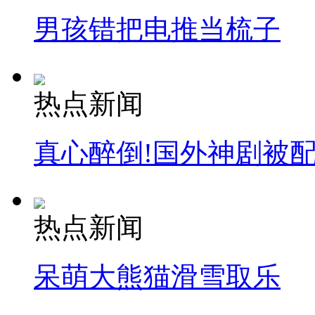
男孩错把电推当梳子
热点新闻
真心醉倒!国外神剧被
热点新闻
呆萌大熊猫滑雪取乐