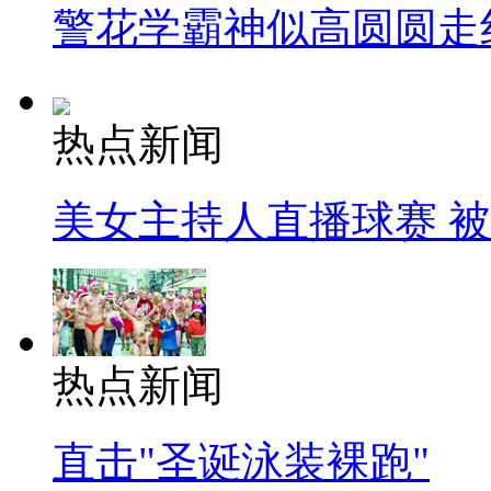
警花学霸神似高圆圆走
热点新闻
美女主持人直播球赛 
热点新闻
直击"圣诞泳装裸跑"