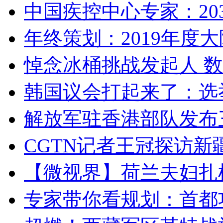
中国疾控中心专家：203
年终策划：2019年度大陆
悼念冰桶挑战发起人 数百
韩国议会打起来了：选举
解放军驻香港部队发布三
CGTN记者王冠探访新疆
【微视界】荷兰夫妇扎根青
专家带你看规划：首都功