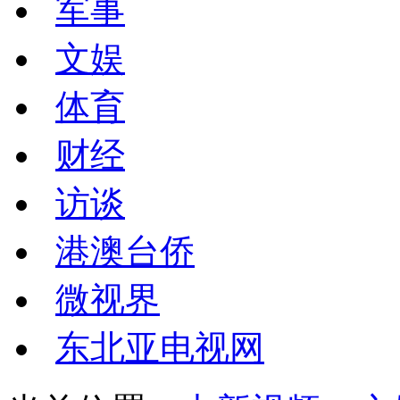
军事
文娱
体育
财经
访谈
港澳台侨
微视界
东北亚电视网