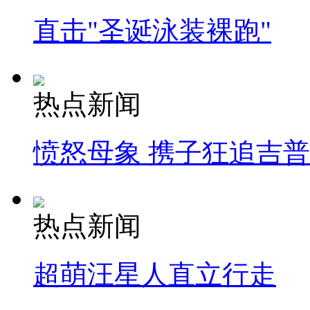
直击"圣诞泳装裸跑"
热点新闻
愤怒母象 携子狂追吉
热点新闻
超萌汪星人直立行走