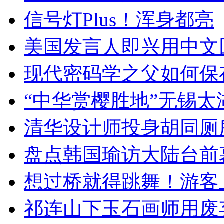
信号灯Plus！浑身都亮
美国发言人即兴用中文
现代密码学之父如何保
“中华赏樱胜地”无锡
清华设计师投身胡同厕
盘点韩国瑜访大陆台前
想过桥就得跳舞！游客
祁连山下玉石画师用废