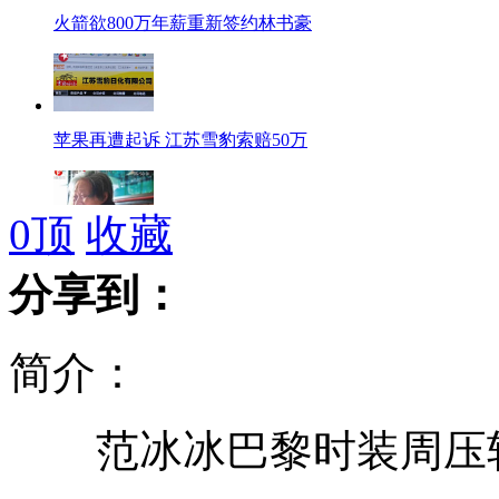
火箭欲800万年薪重新签约林书豪
苹果再遭起诉 江苏雪豹索赔50万
0
顶
收藏
八旬老太被骗18万 拾荒坚持还债
分享到：
简介：
南京"裸跑弟"或成全国最小帆船手
范冰冰巴黎时装周压轴
墨"第一夫人"演电视剧曾在央视播出