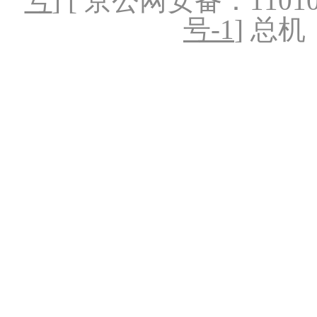
号
] [ 京公网安备：1101020
号-1
] 总机：