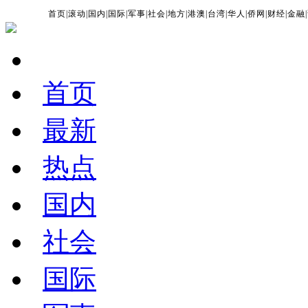
首页
|
滚动
|
国内
|
国际
|
军事
|
社会
|
地方
|
港澳
|
台湾
|
华人
|
侨网
|
财经
|
金融
|
首页
最新
热点
国内
社会
国际