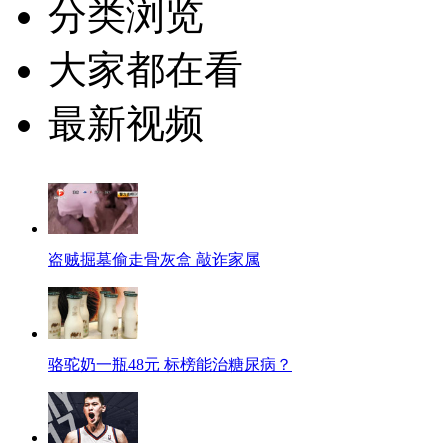
分类浏览
大家都在看
最新视频
盗贼掘墓偷走骨灰盒 敲诈家属
骆驼奶一瓶48元 标榜能治糖尿病？