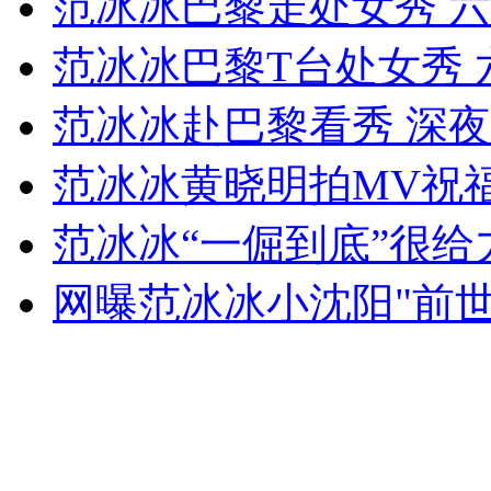
范冰冰巴黎走处女秀 
女孩北京地铁殴打老人 痛下狠手拳打脚踢
范冰冰巴黎T台处女秀
无痛分娩是否安全 医生回应
范冰冰赴巴黎看秀 深
范冰冰黄晓明拍MV祝
外交部：反对强权政治霸凌主义
范冰冰“一倔到底”很给
外交部：有关国家言论片面不公正
网曝范冰冰小沈阳"前世
安徽一实载49人客车翻车