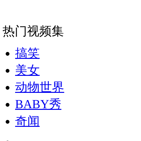
走！跟着总书记去植树
消防员救轻生者
花炮节热闹非凡
减压"枕头大战"
热门视频集
搞笑
纽约上演“枕头大战”
美女
司机酒驾遇交警 急速倒车逃窜
动物世界
BABY秀
奇闻