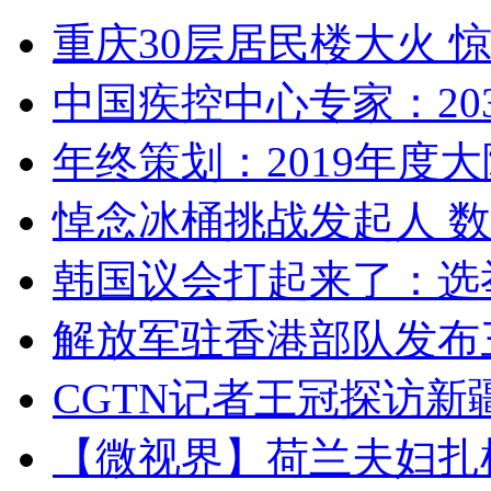
重庆30层居民楼大火
中国疾控中心专家：203
年终策划：2019年度大陆
悼念冰桶挑战发起人 数百
韩国议会打起来了：选举
解放军驻香港部队发布三
CGTN记者王冠探访新疆
【微视界】荷兰夫妇扎根青