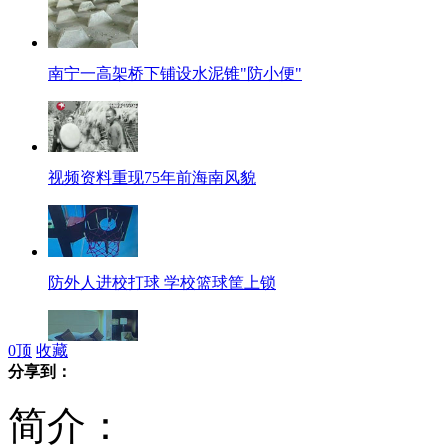
南宁一高架桥下铺设水泥锥"防小便"
视频资料重现75年前海南风貌
防外人进校打球 学校篮球筐上锁
0
顶
收藏
分享到：
一家6口旅游住宾馆 全染上性病
简介：