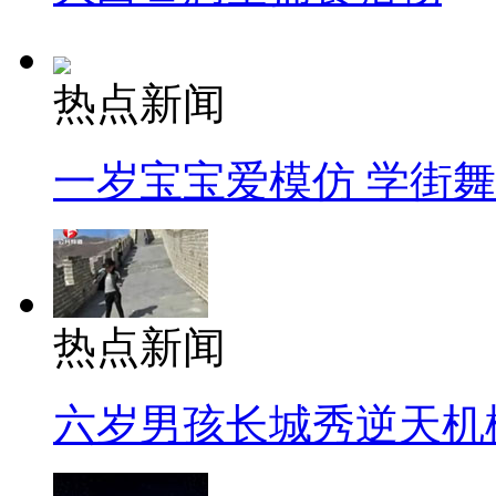
热点新闻
一岁宝宝爱模仿 学街
热点新闻
六岁男孩长城秀逆天机