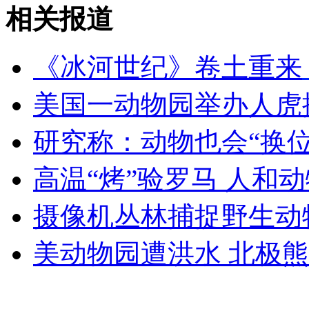
苹果再遭起诉 江苏雪豹索赔50万
相关报道
山西运城恶犬咬伤多人 警民合力深夜将其击毙
《冰河世纪》卷土重来
美国一动物园举办人虎
女孩北京地铁殴打老人 痛下狠手拳打脚踢
研究称：动物也会“换位
高温“烤”验罗马 人和
无痛分娩是否安全 医生回应
摄像机丛林捕捉野生动
外交部：反对强权政治霸凌主义
美动物园遭洪水 北极
外交部：有关国家言论片面不公正