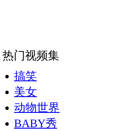
安徽一实载49人客车翻车
走！跟着总书记去植树
热门视频集
消防员救轻生者
花炮节热闹非凡
减压"枕头大战"
搞笑
美女
纽约上演“枕头大战”
动物世界
BABY秀
司机酒驾遇交警 急速倒车逃窜