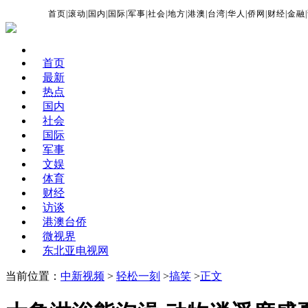
首页
|
滚动
|
国内
|
国际
|
军事
|
社会
|
地方
|
港澳
|
台湾
|
华人
|
侨网
|
财经
|
金融
|
首页
最新
热点
国内
社会
国际
军事
文娱
体育
财经
访谈
港澳台侨
微视界
东北亚电视网
当前位置：
中新视频
>
轻松一刻
>
搞笑
>
正文