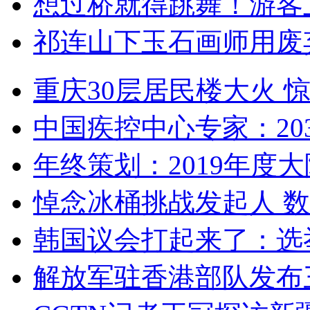
想过桥就得跳舞！游客
祁连山下玉石画师用废
重庆30层居民楼大火
中国疾控中心专家：203
年终策划：2019年度大陆
悼念冰桶挑战发起人 数百
韩国议会打起来了：选举
解放军驻香港部队发布三