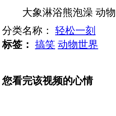
大象淋浴熊泡澡 动物
富二代两闯火海营救员工壮烈牺牲
分类名称：
轻松一刻
盗贼掘墓偷走骨灰盒 敲诈家属
标签：
搞笑
动物世界
骆驼奶一瓶48元 标榜能治糖尿病？
您看完该视频的心情
火箭欲800万年薪重新签约林书豪