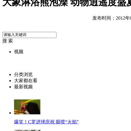
大象淋浴熊泡澡 动物逍遥度盛
发布时间：2012年07
搜 索
视频
分类浏览
大家都在看
最新视频
爆笑！C罗进球庆祝 眼喷“火焰”