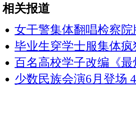
盗贼掘墓偷走骨灰盒 敲诈家属
相关报道
山西运城恶犬咬伤多人 警民合力深夜将其击毙
女干警集体翻唱检察院
毕业生穿学士服集体疯
女孩北京地铁殴打老人 痛下狠手拳打脚踢
百名高校学子改编《最
少数民族会演6月登场 
无痛分娩是否安全 医生回应
外交部：反对强权政治霸凌主义
外交部：有关国家言论片面不公正