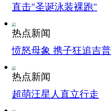
直击"圣诞泳装裸跑"
热点新闻
愤怒母象 携子狂追吉
热点新闻
超萌汪星人直立行走