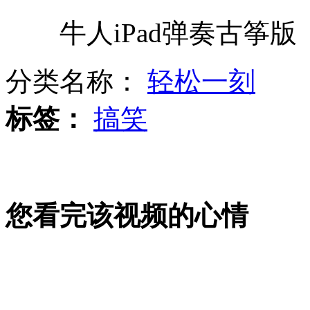
牛人iPad弹奏古筝版
视频资料重现75年前海南风貌
分类名称：
轻松一刻
防外人进校打球 学校篮球筐上锁
标签：
搞笑
一家6口旅游住宾馆 全染上性病
您看完该视频的心情
富二代两闯火海营救员工壮烈牺牲