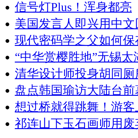
信号灯Plus！浑身都亮
美国发言人即兴用中文
现代密码学之父如何保
“中华赏樱胜地”无锡
清华设计师投身胡同厕
盘点韩国瑜访大陆台前
想过桥就得跳舞！游客
祁连山下玉石画师用废