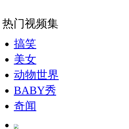
安徽一实载49人客车翻车
热门视频集
搞笑
走！跟着总书记去植树
美女
消防员救轻生者
花炮节热闹非凡
减压"枕头大战"
动物世界
BABY秀
纽约上演“枕头大战”
奇闻
司机酒驾遇交警 急速倒车逃窜