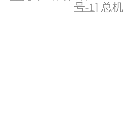
号-1
] 总机：