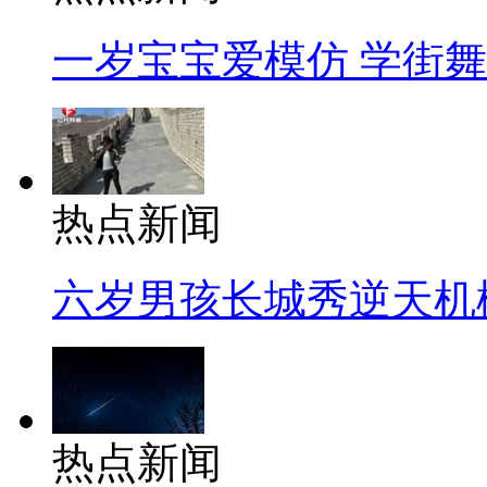
一岁宝宝爱模仿 学街
热点新闻
六岁男孩长城秀逆天机
热点新闻