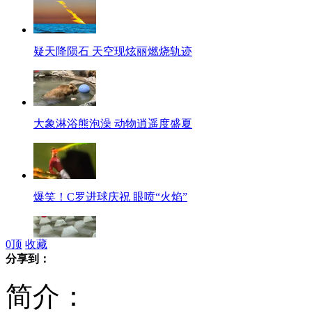
疑天降陨石 天空现炫丽燃烧轨迹
大象淋浴熊泡澡 动物逍遥度盛夏
爆笑！C罗进球庆祝 眼喷“火焰”
0
顶
收藏
分享到：
南宁一高架桥下铺设水泥锥"防小便"
简介：