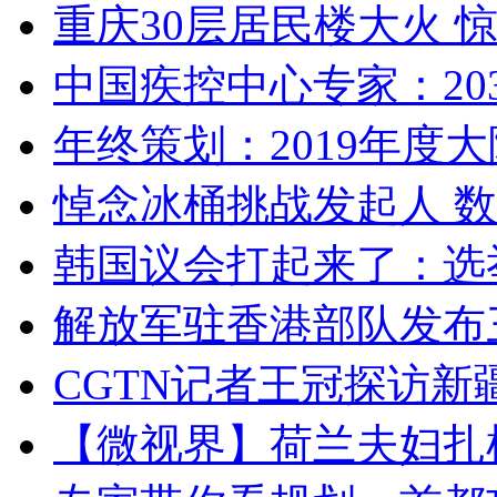
重庆30层居民楼大火
中国疾控中心专家：203
年终策划：2019年度大陆
悼念冰桶挑战发起人 数百
韩国议会打起来了：选举
解放军驻香港部队发布三
CGTN记者王冠探访新疆
【微视界】荷兰夫妇扎根青