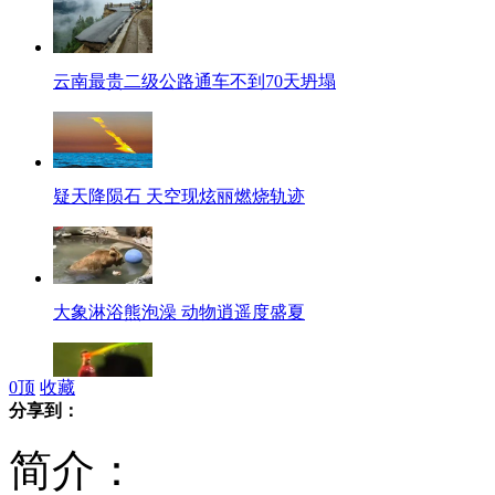
云南最贵二级公路通车不到70天坍塌
疑天降陨石 天空现炫丽燃烧轨迹
大象淋浴熊泡澡 动物逍遥度盛夏
0
顶
收藏
分享到：
爆笑！C罗进球庆祝 眼喷“火焰”
简介：