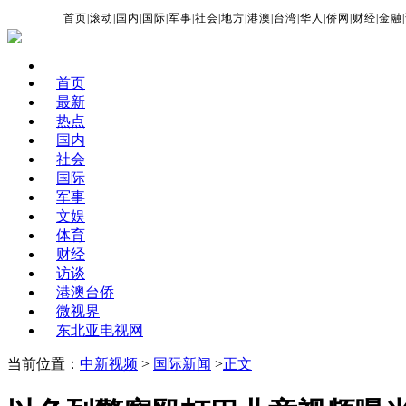
首页
|
滚动
|
国内
|
国际
|
军事
|
社会
|
地方
|
港澳
|
台湾
|
华人
|
侨网
|
财经
|
金融
|
首页
最新
热点
国内
社会
国际
军事
文娱
体育
财经
访谈
港澳台侨
微视界
东北亚电视网
当前位置：
中新视频
>
国际新闻
>
正文