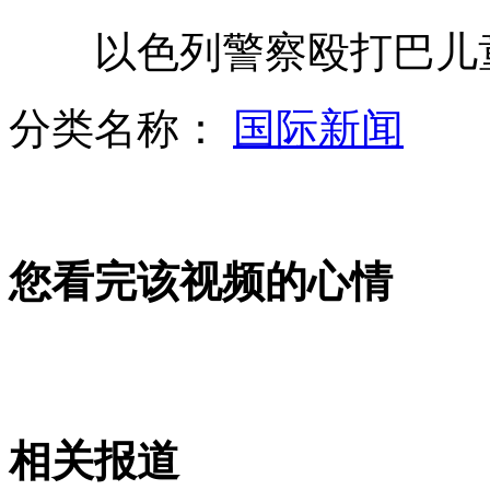
以色列警察殴打巴儿
南宁一高架桥下铺设水泥锥"防小便"
分类名称：
国际新闻
视频资料重现75年前海南风貌
您看完该视频的心情
防外人进校打球 学校篮球筐上锁
一家6口旅游住宾馆 全染上性病
相关报道