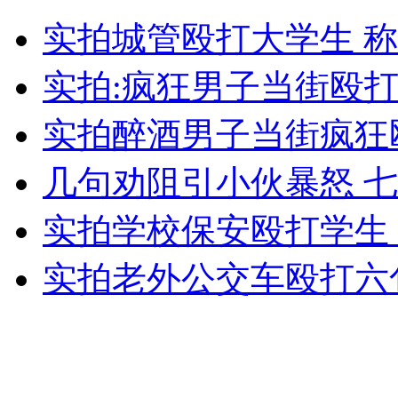
富二代两闯火海营救员工壮烈牺牲
实拍城管殴打大学生 
山西运城恶犬咬伤多人 警民合力深夜将其击毙
实拍:疯狂男子当街殴
实拍醉酒男子当街疯狂
女孩北京地铁殴打老人 痛下狠手拳打脚踢
几句劝阻引小伙暴怒 
实拍学校保安殴打学生
无痛分娩是否安全 医生回应
实拍老外公交车殴打六
外交部：反对强权政治霸凌主义
外交部：有关国家言论片面不公正