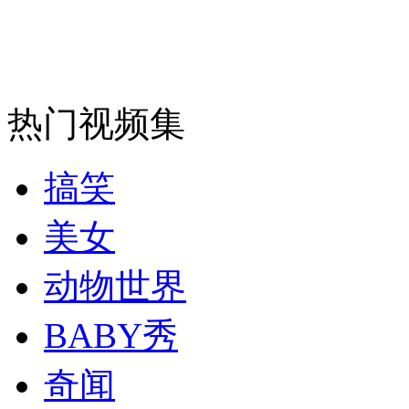
安徽一实载49人客车翻车
热门视频集
走！跟着总书记去植树
搞笑
消防员救轻生者
花炮节热闹非凡
减压"枕头大战"
美女
动物世界
纽约上演“枕头大战”
BABY秀
奇闻
司机酒驾遇交警 急速倒车逃窜