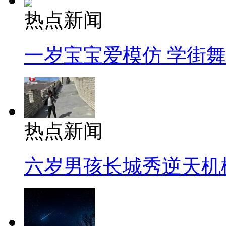
热点新闻
一岁宝宝爱模仿 学街
热点新闻
六岁男孩长城秀逆天机