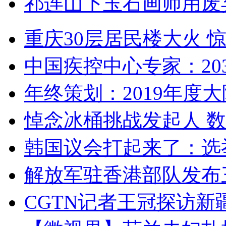
祁连山下玉石画师用废
重庆30层居民楼大火
中国疾控中心专家：203
年终策划：2019年度大陆
悼念冰桶挑战发起人 数百
韩国议会打起来了：选举
解放军驻香港部队发布三
CGTN记者王冠探访新疆