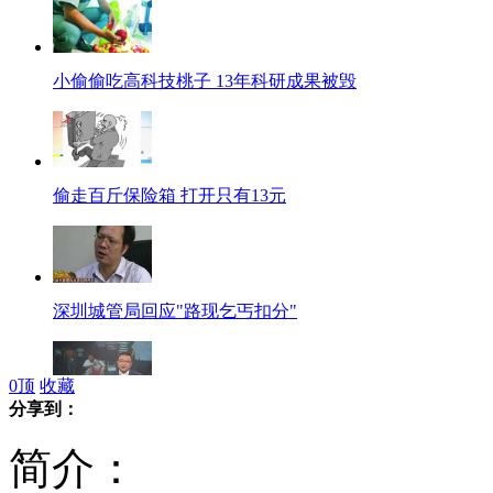
小偷偷吃高科技桃子 13年科研成果被毁
偷走百斤保险箱 打开只有13元
深圳城管局回应"路现乞丐扣分"
0
顶
收藏
分享到：
小伙救1家3口溺亡 获救者不知去向
简介：