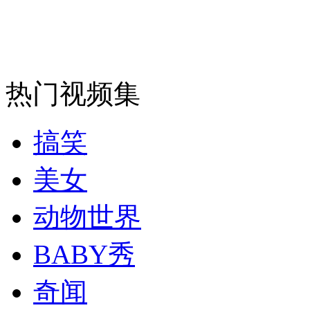
安徽一实载49人客车翻车
热门视频集
走！跟着总书记去植树
搞笑
消防员救轻生者
花炮节热闹非凡
减压"枕头大战"
美女
动物世界
纽约上演“枕头大战”
BABY秀
奇闻
司机酒驾遇交警 急速倒车逃窜