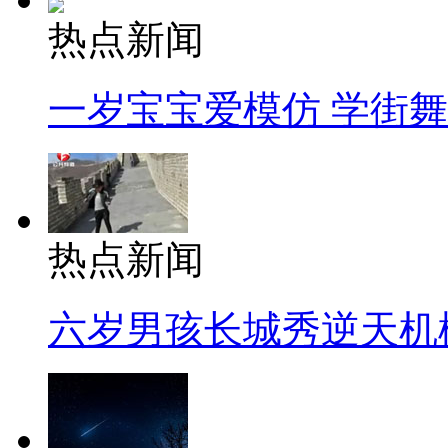
热点新闻
一岁宝宝爱模仿 学街
热点新闻
六岁男孩长城秀逆天机