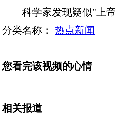
科学家发现疑似"上帝粒
男子盗窃22年 服刑时谋划窃金店
分类名称：
热点新闻
外媒称迷你版iPad今年十月上市
您看完该视频的心情
智利一卡车失控撞向货车致11人死亡
盗贼"挑战自我" 专挑有人时下手
相关报道