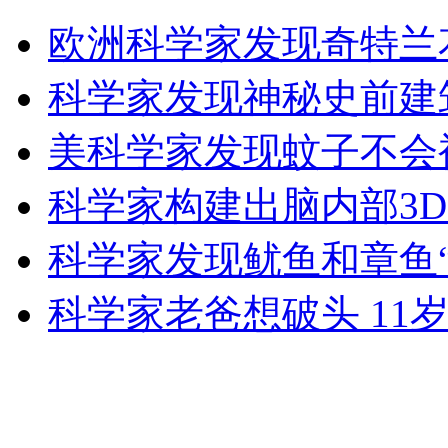
中国游客巴士新西兰翻车 15人受伤
欧洲科学家发现奇特兰
山西运城恶犬咬伤多人 警民合力深夜将其击毙
科学家发现神秘史前建
美科学家发现蚊子不会
女孩北京地铁殴打老人 痛下狠手拳打脚踢
科学家构建出脑内部3D
科学家发现鱿鱼和章鱼“
无痛分娩是否安全 医生回应
科学家老爸想破头 11
外交部：反对强权政治霸凌主义
外交部：有关国家言论片面不公正