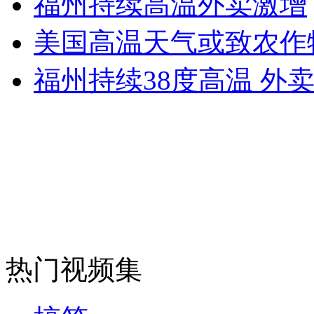
福州持续高温外卖激增
女孩北京地铁殴打老人 痛下狠手拳打脚踢
美国高温天气或致农作
无痛分娩是否安全 医生回应
福州持续38度高温 外
外交部：反对强权政治霸凌主义
外交部：有关国家言论片面不公正
安徽一实载49人客车翻车
热门视频集