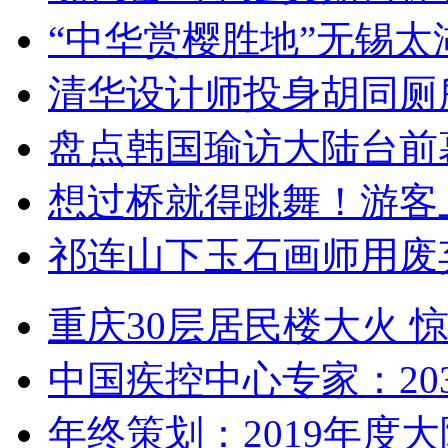
“中华赏樱胜地”无锡
清华设计师投身胡同厕
盘点韩国瑜访大陆台前
想过桥就得跳舞！游客
祁连山下玉石画师用废
重庆30层居民楼大火
中国疾控中心专家：203
年终策划：2019年度大陆