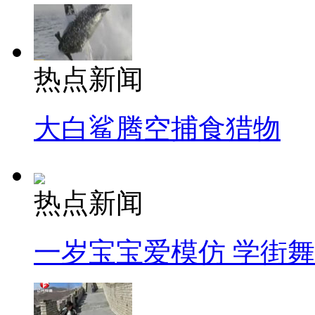
热点新闻
大白鲨腾空捕食猎物
热点新闻
一岁宝宝爱模仿 学街