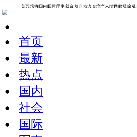
首页
|
滚动
|
国内
|
国际
|
军事
|
社会
|
地方
|
港澳
|
台湾
|
华人
|
侨网
|
财经
|
金融
|
首页
最新
热点
国内
社会
国际