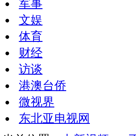
军事
文娱
体育
财经
访谈
港澳台侨
微视界
东北亚电视网