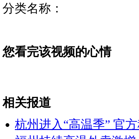
分类名称：
李小璐陈龙两对新人本周完婚
您看完该视频的心情
科学家发现疑似"上帝粒子"
小伙救1家3口溺亡 获救者不知去向
相关报道
山西运城恶犬咬伤多人 警民合力深夜将其击毙
杭州进入“高温季” 官