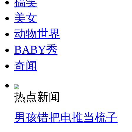
搞笑
走！跟着总书记去植树
美女
消防员救轻生者
花炮节热闹非凡
减压"枕头大战"
动物世界
BABY秀
纽约上演“枕头大战”
奇闻
司机酒驾遇交警 急速倒车逃窜
热点新闻
男孩错把电推当梳子