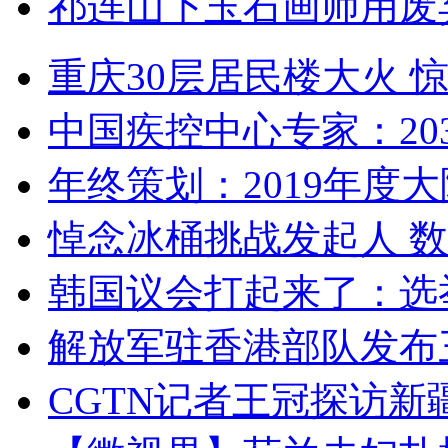
祁连山下玉石画师用废
重庆30层居民楼大火
中国疾控中心专家：203
年终策划：2019年度大陆
悼念冰桶挑战发起人 数百
韩国议会打起来了：选举
解放军驻香港部队发布三
CGTN记者王冠探访新疆