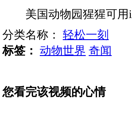
美国动物园猩猩可用iP
男子用瓶装血液敲诈酒店百万
分类名称：
轻松一刻
武林八大门派高手齐聚展各派绝技
标签：
动物世界
奇闻
NASA公布火星地表照片
您看完该视频的心情
宿州发生六只小老虎被抢事件