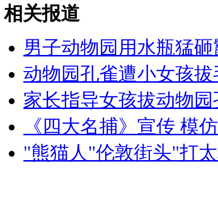
蒙眼倒走钢丝 挑战失利摔下山无恙
相关报道
山西运城恶犬咬伤多人 警民合力深夜将其击毙
男子动物园用水瓶猛砸
动物园孔雀遭小女孩拔
女孩北京地铁殴打老人 痛下狠手拳打脚踢
家长指导女孩拔动物园
《四大名捕》宣传 模
无痛分娩是否安全 医生回应
"熊猫人"伦敦街头"打太
外交部：反对强权政治霸凌主义
外交部：有关国家言论片面不公正