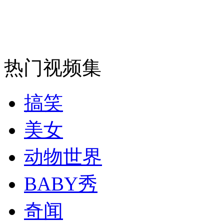
安徽一实载49人客车翻车
热门视频集
走！跟着总书记去植树
搞笑
消防员救轻生者
花炮节热闹非凡
减压"枕头大战"
美女
动物世界
纽约上演“枕头大战”
BABY秀
奇闻
司机酒驾遇交警 急速倒车逃窜