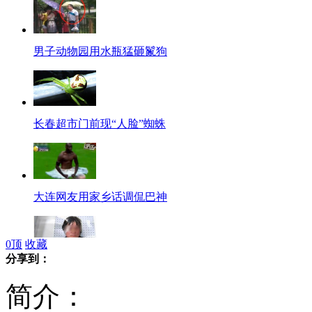
男子动物园用水瓶猛砸鬣狗
长春超市门前现“人脸”蜘蛛
大连网友用家乡话调侃巴神
0
顶
收藏
分享到：
妻子砍死丈夫 儿女要求判其死刑
简介：