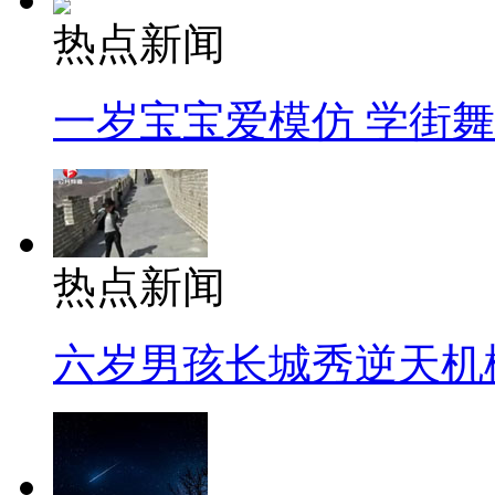
热点新闻
一岁宝宝爱模仿 学街
热点新闻
六岁男孩长城秀逆天机