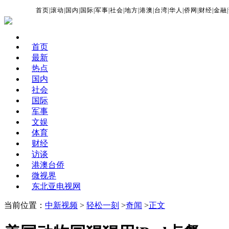
首页
|
滚动
|
国内
|
国际
|
军事
|
社会
|
地方
|
港澳
|
台湾
|
华人
|
侨网
|
财经
|
金融
|
首页
最新
热点
国内
社会
国际
军事
文娱
体育
财经
访谈
港澳台侨
微视界
东北亚电视网
当前位置：
中新视频
>
轻松一刻
>
奇闻
>
正文