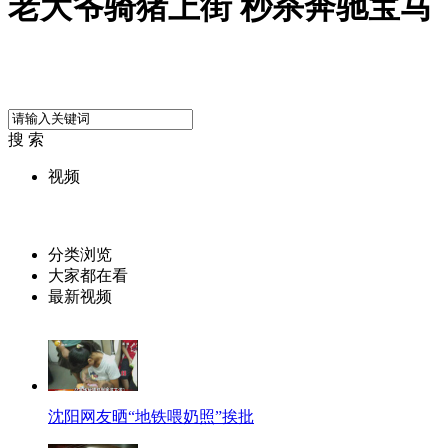
老大爷骑猪上街 秒杀奔驰宝马
搜 索
视频
分类浏览
大家都在看
最新视频
沈阳网友晒“地铁喂奶照”挨批