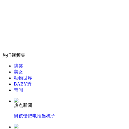
日老人迷路靠巧克力存活20天获救
山西运城恶犬咬伤多人 警民合力深夜将其击毙
女孩北京地铁殴打老人 痛下狠手拳打脚踢
热门视频集
搞笑
美女
无痛分娩是否安全 医生回应
动物世界
BABY秀
奇闻
外交部：反对强权政治霸凌主义
热点新闻
外交部：有关国家言论片面不公正
男孩错把电推当梳子