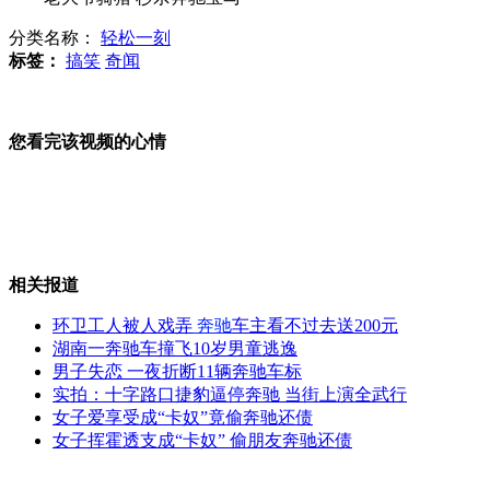
分类名称：
轻松一刻
伦敦居民反对楼顶布奥运安保导弹
标签：
搞笑
奇闻
您看完该视频的心情
法国40名一战德国士兵坟墓被毁
监控记录:男子快餐店抢手机过程
相关报道
环卫工人被人戏弄
奔驰
车主看不过去送200元
湖南一奔驰车撞飞10岁男童逃逸
男子失恋 一夜折断11辆奔驰车标
调查南昌部分学校为何收集男童尿
实拍：十字路口捷豹逼停奔驰 当街上演全武行
女子爱享受成“卡奴”竟偷奔驰还债
女子挥霍透支成“卡奴” 偷朋友奔驰还债