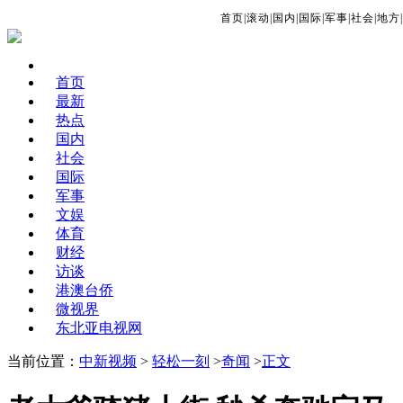
首页
|
滚动
|
国内
|
国际
|
军事
|
社会
|
地方
|
首页
最新
热点
国内
社会
国际
军事
文娱
体育
财经
访谈
港澳台侨
微视界
东北亚电视网
当前位置：
中新视频
>
轻松一刻
>
奇闻
>
正文