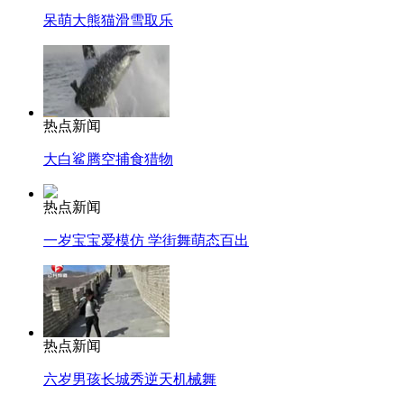
呆萌大熊猫滑雪取乐
热点新闻
大白鲨腾空捕食猎物
热点新闻
一岁宝宝爱模仿 学街舞萌态百出
热点新闻
六岁男孩长城秀逆天机械舞