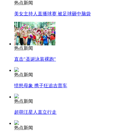
热点新闻
美女主持人直播球赛 被足球砸中脑袋
热点新闻
直击"圣诞泳装裸跑"
热点新闻
愤怒母象 携子狂追吉普车
热点新闻
超萌汪星人直立行走
热点新闻