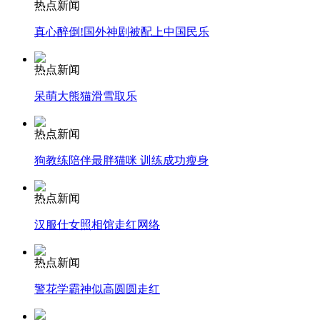
热点新闻
真心醉倒!国外神剧被配上中国民乐
安徽一实载49人客车翻车
热点新闻
呆萌大熊猫滑雪取乐
走！跟着总书记去植树
热点新闻
狗教练陪伴最胖猫咪 训练成功瘦身
消防员救轻生者
花炮节热闹非凡
减压"枕头大战"
热点新闻
汉服仕女照相馆走红网络
纽约上演“枕头大战”
热点新闻
警花学霸神似高圆圆走红
司机酒驾遇交警 急速倒车逃窜