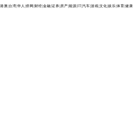
港澳
|
台湾
|
华人
|
侨网
|
财经
|
金融
|
证券
|
房产
|
能源
|
IT
|
汽车
|
游戏
|
文化
|
娱乐
|
体育
|
健康