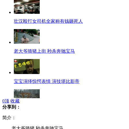
壮汉殴打女司机全家称有钱砸死人
老大爷骑猪上街 秒杀奔驰宝马
宝宝演绎惊愕表情 演技堪比影帝
0
顶
收藏
分享到：
吉林多个野外相机发现老虎行踪
简介：
老大爷骑猪 秒杀奔驰宝马