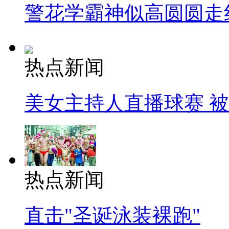
警花学霸神似高圆圆走
热点新闻
美女主持人直播球赛 
热点新闻
直击"圣诞泳装裸跑"