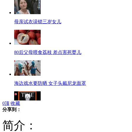
母亲试衣误锁三岁女儿
80后父母喂食荔枝 差点害死婴儿
海边戏水要防晒 女子头戴尼龙面罩
0
顶
收藏
分享到：
印总理上<时代>封面被评"不达标者"
简介：