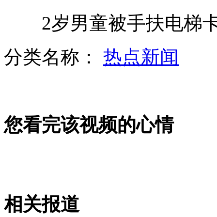
2岁男童被手扶电梯卡
北京暴雨过后交通拥堵市民弃车步行
分类名称：
热点新闻
韩红援蒙第一站 赤峰病儿牵人心
您看完该视频的心情
工厂排废物致河渠一夜变"牛奶河"
阿汤哥离婚案达成和解
相关报道