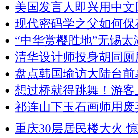
美国发言人即兴用中文
现代密码学之父如何保
“中华赏樱胜地”无锡
清华设计师投身胡同厕
盘点韩国瑜访大陆台前
想过桥就得跳舞！游客
祁连山下玉石画师用废
重庆30层居民楼大火