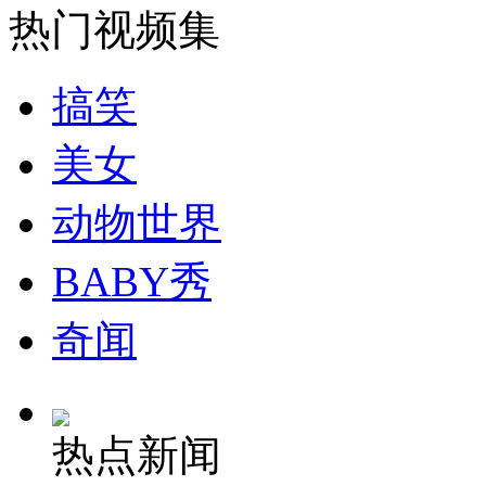
热门视频集
安徽一实载49人客车翻车
搞笑
美女
走！跟着总书记去植树
动物世界
消防员救轻生者
花炮节热闹非凡
减压"枕头大战"
BABY秀
奇闻
纽约上演“枕头大战”
热点新闻
司机酒驾遇交警 急速倒车逃窜