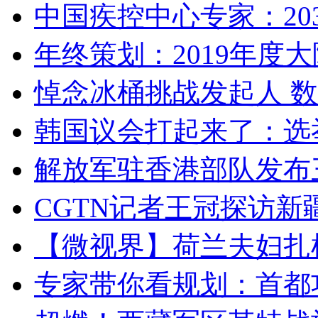
中国疾控中心专家：203
年终策划：2019年度大陆
悼念冰桶挑战发起人 数百
韩国议会打起来了：选举
解放军驻香港部队发布三
CGTN记者王冠探访新疆
【微视界】荷兰夫妇扎根青
专家带你看规划：首都功