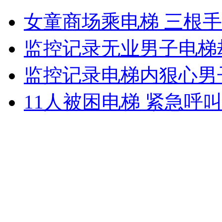
街道积水深 牛人竟然能冲浪
女童商场乘电梯 三根
山西运城恶犬咬伤多人 警民合力深夜将其击毙
监控记录无业男子电梯
监控记录电梯内狠心男
女孩北京地铁殴打老人 痛下狠手拳打脚踢
11人被困电梯 紧急呼
无痛分娩是否安全 医生回应
外交部：反对强权政治霸凌主义
外交部：有关国家言论片面不公正