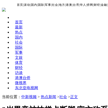
首页
|
滚动
|
国内
|
国际
|
军事
|
社会
|
地方
|
港澳
|
台湾
|
华人
|
侨网
|
财经
|
金融
|
首页
最新
热点
国内
社会
国际
军事
文娱
体育
财经
访谈
港澳台侨
微视界
东北亚电视网
当前位置：
中新视频
>
热点新闻
>
社会
>
正文