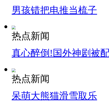
男孩错把电推当梳子
热点新闻
真心醉倒!国外神剧被
热点新闻
呆萌大熊猫滑雪取乐