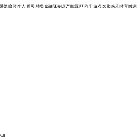
港澳
|
台湾
|
华人
|
侨网
|
财经
|
金融
|
证券
|
房产
|
能源
|
IT
|
汽车
|
游戏
|
文化
|
娱乐
|
体育
|
健康