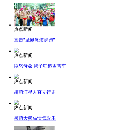
热点新闻
直击"圣诞泳装裸跑"
热点新闻
愤怒母象 携子狂追吉普车
热点新闻
超萌汪星人直立行走
热点新闻
呆萌大熊猫滑雪取乐