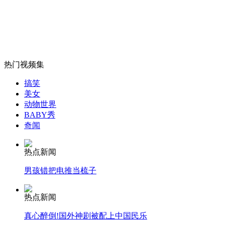
韩红援蒙第一站 赤峰病儿牵人心
山西运城恶犬咬伤多人 警民合力深夜将其击毙
热门视频集
搞笑
女孩北京地铁殴打老人 痛下狠手拳打脚踢
美女
动物世界
BABY秀
奇闻
无痛分娩是否安全 医生回应
热点新闻
外交部：反对强权政治霸凌主义
男孩错把电推当梳子
外交部：有关国家言论片面不公正
热点新闻
真心醉倒!国外神剧被配上中国民乐