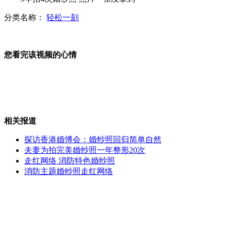
分类名称：
轻松一刻
80后父母喂食荔枝 差点害死婴儿
您看完该视频的心情
海边戏水要防晒 女子头戴尼龙面罩
相关报道
印总理上<时代>封面被评"不达标者"
探访香港婚博会：婚纱照回归简单自然
夫妻为拍完美婚纱照一年整形20次
走红网络 消防特色婚纱照
消防主题婚纱照走红网络
北京暴雨过后交通拥堵市民弃车步行