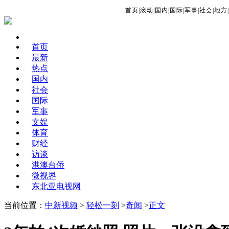
首页
|
滚动
|
国内
|
国际
|
军事
|
社会
|
地方
|
首页
最新
热点
国内
社会
国际
军事
文娱
体育
财经
访谈
港澳台侨
微视界
东北亚电视网
当前位置：
中新视频
>
轻松一刻
>
奇闻
>
正文