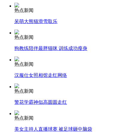
热点新闻
安徽一实载49人客车翻车
呆萌大熊猫滑雪取乐
热点新闻
走！跟着总书记去植树
狗教练陪伴最胖猫咪 训练成功瘦身
热点新闻
消防员救轻生者
花炮节热闹非凡
减压"枕头大战"
汉服仕女照相馆走红网络
热点新闻
警花学霸神似高圆圆走红
纽约上演“枕头大战”
热点新闻
司机酒驾遇交警 急速倒车逃窜
美女主持人直播球赛 被足球砸中脑袋