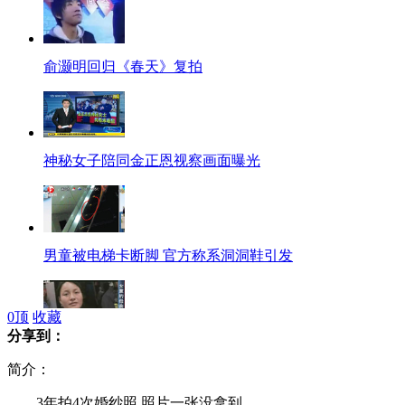
俞灏明回归《春天》复拍
神秘女子陪同金正恩视察画面曝光
男童被电梯卡断脚 官方称系洞洞鞋引发
0
顶
收藏
分享到：
母亲试衣误锁三岁女儿
简介：
3年拍4次婚纱照 照片一张没拿到