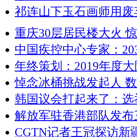
祁连山下玉石画师用废
重庆30层居民楼大火
中国疾控中心专家：203
年终策划：2019年度大陆
悼念冰桶挑战发起人 数百
韩国议会打起来了：选举
解放军驻香港部队发布三
CGTN记者王冠探访新疆