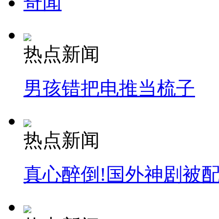
奇闻
安徽一实载49人客车翻车
热点新闻
走！跟着总书记去植树
男孩错把电推当梳子
消防员救轻生者
花炮节热闹非凡
减压"枕头大战"
热点新闻
纽约上演“枕头大战”
真心醉倒!国外神剧被
司机酒驾遇交警 急速倒车逃窜