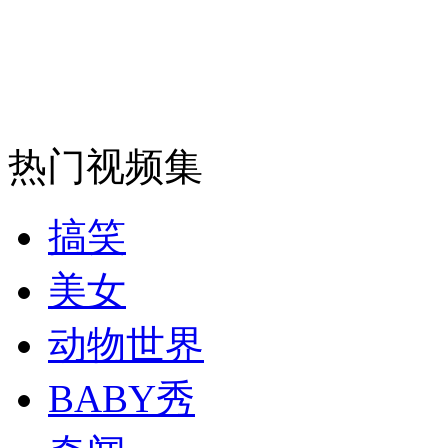
中国首例"设计"试管婴儿诞生
山西运城恶犬咬伤多人 警民合力深夜将其击毙
热门视频集
女孩北京地铁殴打老人 痛下狠手拳打脚踢
搞笑
无痛分娩是否安全 医生回应
美女
外交部：反对强权政治霸凌主义
动物世界
BABY秀
外交部：有关国家言论片面不公正