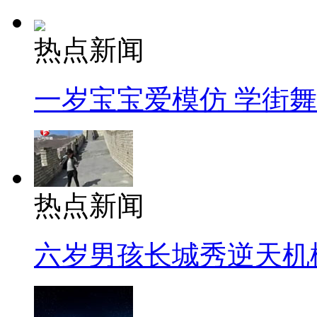
热点新闻
一岁宝宝爱模仿 学街
热点新闻
六岁男孩长城秀逆天机