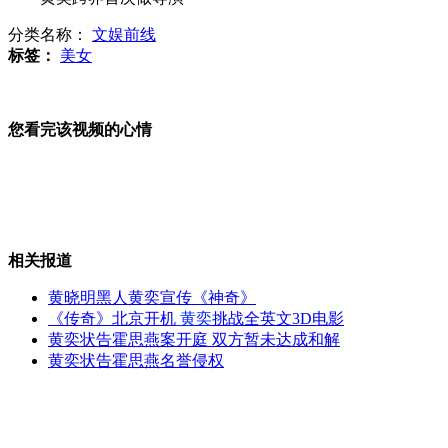
分类名称：
文娱前线
7月12日 公众可赏最亮金星
标签：
美女
您看完该视频的心情
世界人口日:中国人口13.47亿
重庆男子身绑11个氢气球飞千余米高
相关报道
黄晓明黑人黄奕宣传《神奇》
《传奇》北京开机
黄奕
挑战全英文3D电影
黄奕状告霍思燕案开庭 双方暂未达成和解
山体滑坡 "最美农妇"勇拦火车
黄奕状告霍思燕名誉侵权