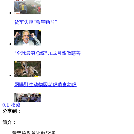
货车失控“悬崖勒马”
"全球最穷总统"九成月薪做慈善
网曝野生动物园老虎啃食幼虎
0
顶
收藏
分享到：
深圳地铁迎来首只导盲犬"史努比"
简介：
黄奕跨界首次做导演