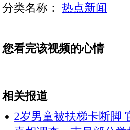
分类名称：
热点新闻
网曝野生动物园老虎啃食幼虎
您看完该视频的心情
深圳地铁迎来首只导盲犬"史努比"
7月12日 公众可赏最亮金星
相关报道
山西运城恶犬咬伤多人 警民合力深夜将其击毙
2岁男童被扶梯卡断脚