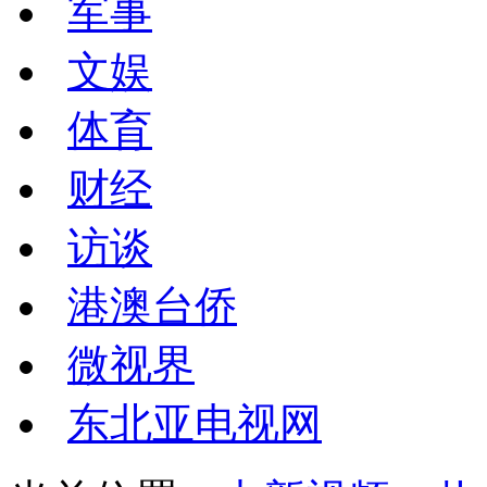
军事
文娱
体育
财经
访谈
港澳台侨
微视界
东北亚电视网