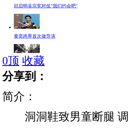
邱启明吴宗宪对侃"我们约会吧"
黄奕跨界首次做导演
0
顶
收藏
台湾地下兵工厂歹徒拒捕开车冲撞
分享到：
简介：
货车失控“悬崖勒马”
洞洞鞋致男童断腿 调
"全球最穷总统"九成月薪做慈善