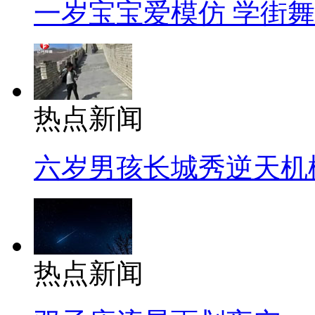
一岁宝宝爱模仿 学街
热点新闻
六岁男孩长城秀逆天机
热点新闻