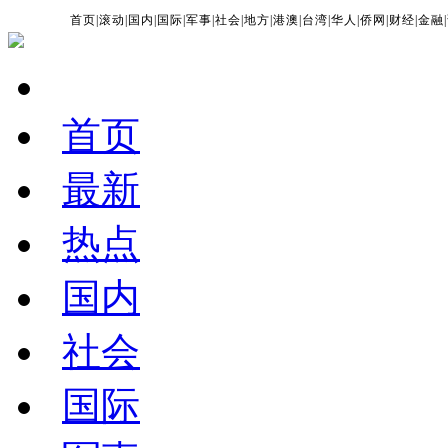
首页
|
滚动
|
国内
|
国际
|
军事
|
社会
|
地方
|
港澳
|
台湾
|
华人
|
侨网
|
财经
|
金融
|
首页
最新
热点
国内
社会
国际