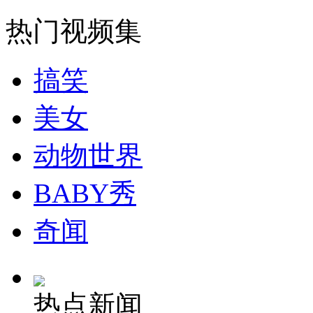
走！跟着总书记去植树
热门视频集
消防员救轻生者
花炮节热闹非凡
减压"枕头大战"
搞笑
美女
纽约上演“枕头大战”
动物世界
司机酒驾遇交警 急速倒车逃窜
BABY秀
奇闻
热点新闻