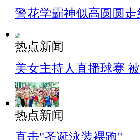
警花学霸神似高圆圆走
热点新闻
美女主持人直播球赛 
热点新闻
直击"圣诞泳装裸跑"