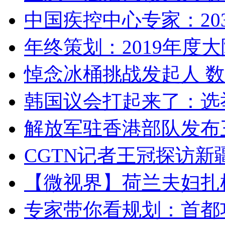
中国疾控中心专家：203
年终策划：2019年度大陆
悼念冰桶挑战发起人 数百
韩国议会打起来了：选举
解放军驻香港部队发布三
CGTN记者王冠探访新疆
【微视界】荷兰夫妇扎根青
专家带你看规划：首都功