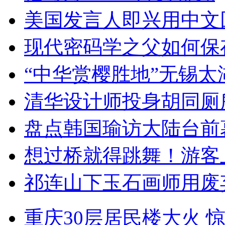
美国发言人即兴用中文
现代密码学之父如何保
“中华赏樱胜地”无锡
清华设计师投身胡同厕
盘点韩国瑜访大陆台前
想过桥就得跳舞！游客
祁连山下玉石画师用废
重庆30层居民楼大火