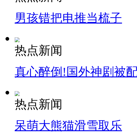
男孩错把电推当梳子
热点新闻
真心醉倒!国外神剧被
热点新闻
呆萌大熊猫滑雪取乐