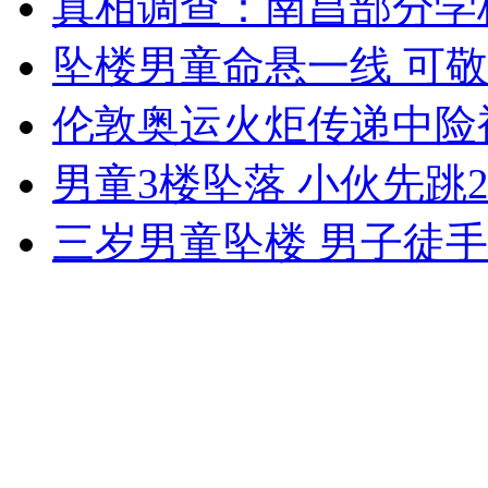
真相调查：南昌部分学
女孩北京地铁殴打老人 痛下狠手拳打脚踢
坠楼男童命悬一线 可
无痛分娩是否安全 医生回应
伦敦奥运火炬传递中险
男童3楼坠落 小伙先跳
外交部：反对强权政治霸凌主义
三岁男童坠楼 男子徒
外交部：有关国家言论片面不公正
安徽一实载49人客车翻车