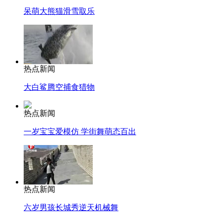
呆萌大熊猫滑雪取乐
热点新闻
大白鲨腾空捕食猎物
热点新闻
一岁宝宝爱模仿 学街舞萌态百出
热点新闻
六岁男孩长城秀逆天机械舞