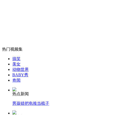
货车失控“悬崖勒马”
山西运城恶犬咬伤多人 警民合力深夜将其击毙
女孩北京地铁殴打老人 痛下狠手拳打脚踢
热门视频集
搞笑
美女
无痛分娩是否安全 医生回应
动物世界
BABY秀
奇闻
外交部：反对强权政治霸凌主义
热点新闻
外交部：有关国家言论片面不公正
男孩错把电推当梳子