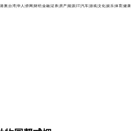
港澳
|
台湾
|
华人
|
侨网
|
财经
|
金融
|
证券
|
房产
|
能源
|
IT
|
汽车
|
游戏
|
文化
|
娱乐
|
体育
|
健康