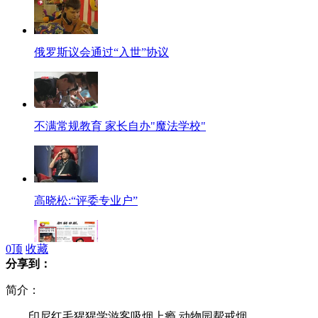
俄罗斯议会通过“入世”协议
不满常规教育 家长自办"魔法学校"
高晓松:“评委专业户”
0
顶
收藏
分享到：
韩媒曝韩国总统李明博兄长被捕
简介：
印尼红毛猩猩学游客吸烟上瘾 动物园帮戒烟