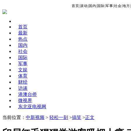
首页
|
滚动
|
国内
|
国际
|
军事
|
社会
|
地方
|
首页
最新
热点
国内
社会
国际
军事
文娱
体育
财经
访谈
港澳台侨
微视界
东北亚电视网
当前位置：
中新视频
>
轻松一刻
>
搞笑
>
正文