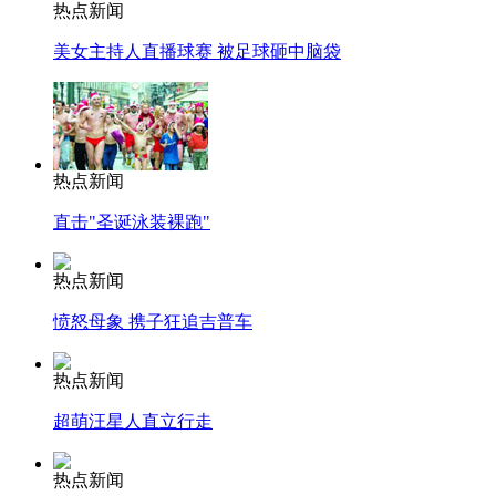
热点新闻
美女主持人直播球赛 被足球砸中脑袋
热点新闻
直击"圣诞泳装裸跑"
热点新闻
愤怒母象 携子狂追吉普车
热点新闻
超萌汪星人直立行走
热点新闻