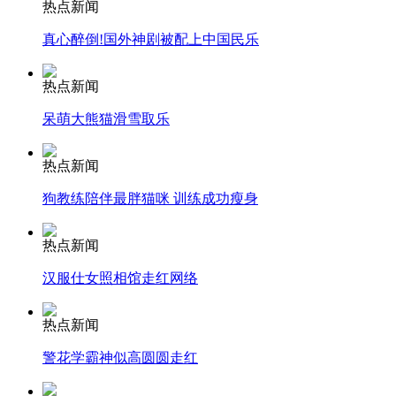
热点新闻
真心醉倒!国外神剧被配上中国民乐
安徽一实载49人客车翻车
热点新闻
呆萌大熊猫滑雪取乐
走！跟着总书记去植树
热点新闻
狗教练陪伴最胖猫咪 训练成功瘦身
消防员救轻生者
花炮节热闹非凡
减压"枕头大战"
热点新闻
汉服仕女照相馆走红网络
纽约上演“枕头大战”
热点新闻
警花学霸神似高圆圆走红
司机酒驾遇交警 急速倒车逃窜