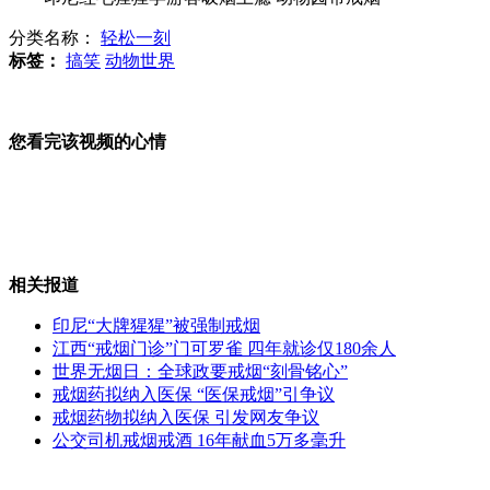
分类名称：
轻松一刻
杨幂突删微博疑点重重
标签：
搞笑
动物世界
您看完该视频的心情
邱启明吴宗宪对侃"我们约会吧"
黄奕跨界首次做导演
相关报道
印尼“大牌猩猩”被强制戒烟
江西“戒烟门诊”门可罗雀 四年就诊仅180余人
世界无烟日：全球政要戒烟“刻骨铭心”
台湾地下兵工厂歹徒拒捕开车冲撞
戒烟药拟纳入医保 “医保戒烟”引争议
戒烟药物拟纳入医保 引发网友争议
公交司机戒烟戒酒 16年献血5万多毫升