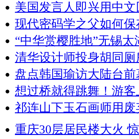
美国发言人即兴用中文
现代密码学之父如何保
“中华赏樱胜地”无锡
清华设计师投身胡同厕
盘点韩国瑜访大陆台前
想过桥就得跳舞！游客
祁连山下玉石画师用废
重庆30层居民楼大火