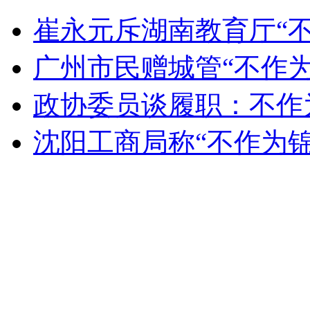
佟丽娅否认陈思成上门提亲
崔永元斥湖南教育厅“
山西运城恶犬咬伤多人 警民合力深夜将其击毙
广州市民赠城管“不作为
政协委员谈履职：不作为
女孩北京地铁殴打老人 痛下狠手拳打脚踢
沈阳工商局称“不作为
无痛分娩是否安全 医生回应
外交部：反对强权政治霸凌主义
外交部：有关国家言论片面不公正