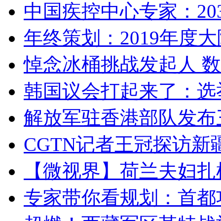
中国疾控中心专家：203
年终策划：2019年度大陆
悼念冰桶挑战发起人 数百
韩国议会打起来了：选举
解放军驻香港部队发布三
CGTN记者王冠探访新疆
【微视界】荷兰夫妇扎根青
专家带你看规划：首都功