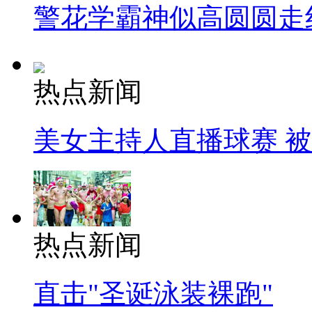
警花学霸神似高圆圆走
热点新闻
美女主持人直播球赛 
热点新闻
直击"圣诞泳装裸跑"