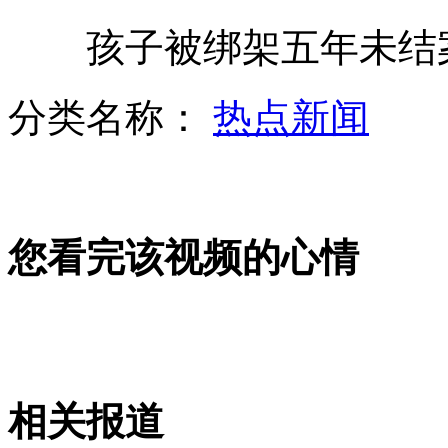
孩子被绑架五年未结案
前女足国脚成网络人气歌手
分类名称：
热点新闻
印尼红毛猩猩学游客吸烟上瘾
您看完该视频的心情
网传酒精能测胎儿性别
广西围剿食人鱼每条悬赏千元
相关报道