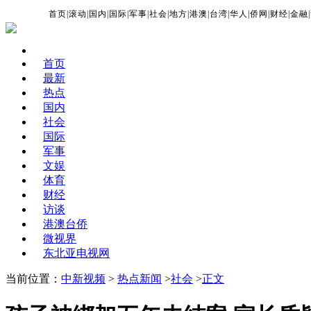
首页
|
滚动
|
国内
|
国际
|
军事
|
社会
|
地方
|
港澳
|
台湾
|
华人
|
侨网
|
财经
|
金融
|
首页
最新
热点
国内
社会
国际
军事
文娱
体育
财经
访谈
港澳台侨
微视界
东北亚电视网
当前位置：
中新视频
>
热点新闻
>
社会
>
正文