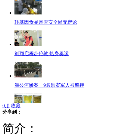
转基因食品是否安全尚无定论
刘翔启程赴伦敦 热身奥运
湄公河惨案：9名涉案军人被羁押
0
顶
收藏
分享到：
网传酒精能测胎儿性别 专家否认
简介：