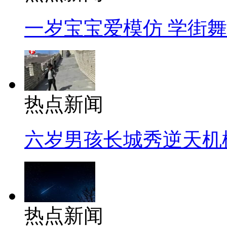
一岁宝宝爱模仿 学街
热点新闻
六岁男孩长城秀逆天机
热点新闻