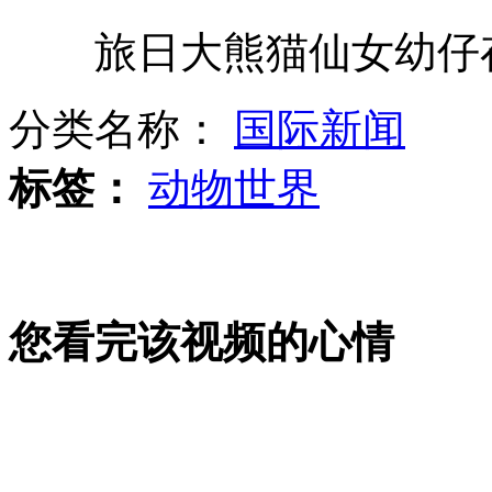
旅日大熊猫仙女幼仔存
孩子被绑架五年未结案遭质疑
分类名称：
国际新闻
刘翔赴伦敦备战奥运 称"就是一场游戏"
标签：
动物世界
转基因食品是否安全尚无定论
您看完该视频的心情
刘翔启程赴伦敦 热身奥运