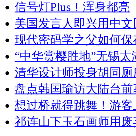
信号灯Plus！浑身都亮
美国发言人即兴用中文
现代密码学之父如何保
“中华赏樱胜地”无锡
清华设计师投身胡同厕
盘点韩国瑜访大陆台前
想过桥就得跳舞！游客
祁连山下玉石画师用废