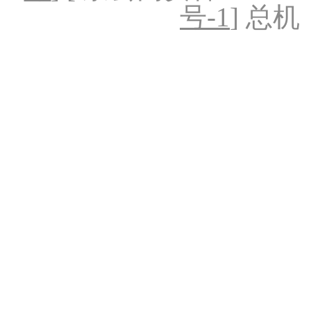
号-1
] 总机：