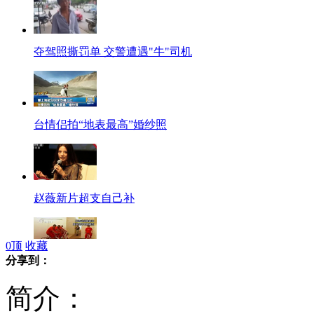
夺驾照撕罚单 交警遭遇"牛"司机
台情侣拍“地表最高”婚纱照
赵薇新片超支自己补
0
顶
收藏
分享到：
实拍巴西囚犯骑车发电换取减刑
简介：