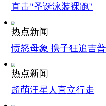
直击"圣诞泳装裸跑"
热点新闻
愤怒母象 携子狂追吉
热点新闻
超萌汪星人直立行走