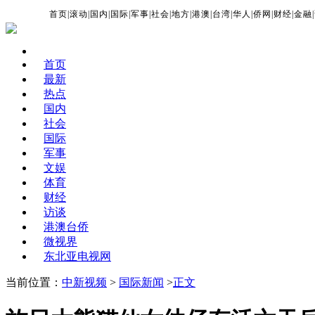
首页
|
滚动
|
国内
|
国际
|
军事
|
社会
|
地方
|
港澳
|
台湾
|
华人
|
侨网
|
财经
|
金融
|
首页
最新
热点
国内
社会
国际
军事
文娱
体育
财经
访谈
港澳台侨
微视界
东北亚电视网
当前位置：
中新视频
>
国际新闻
>
正文