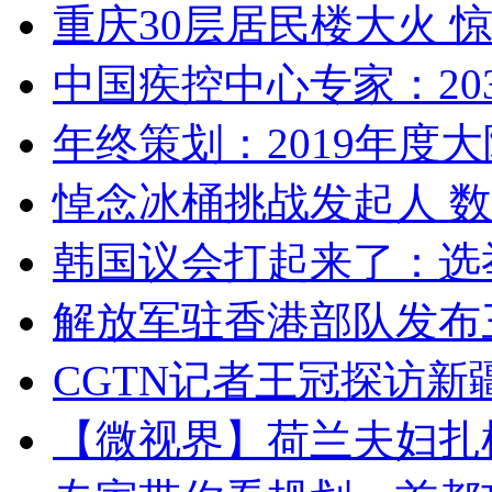
重庆30层居民楼大火
中国疾控中心专家：203
年终策划：2019年度大陆
悼念冰桶挑战发起人 数百
韩国议会打起来了：选举
解放军驻香港部队发布三
CGTN记者王冠探访新疆
【微视界】荷兰夫妇扎根青