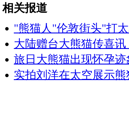
湄公河惨案：9名涉案军人被羁押
相关报道
山西运城恶犬咬伤多人 警民合力深夜将其击毙
"熊猫人"伦敦街头"打太
大陆赠台大熊猫传喜讯
女孩北京地铁殴打老人 痛下狠手拳打脚踢
旅日大熊猫出现怀孕迹
实拍刘洋在太空展示熊
无痛分娩是否安全 医生回应
外交部：反对强权政治霸凌主义
外交部：有关国家言论片面不公正