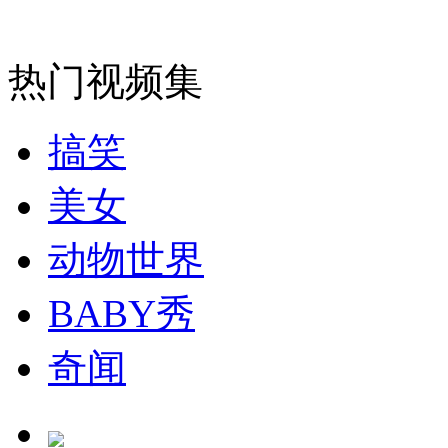
安徽一实载49人客车翻车
热门视频集
搞笑
走！跟着总书记去植树
美女
消防员救轻生者
花炮节热闹非凡
减压"枕头大战"
动物世界
BABY秀
纽约上演“枕头大战”
奇闻
司机酒驾遇交警 急速倒车逃窜