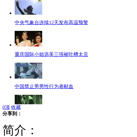
中央气象台连续12天发布高温预警
重庆国际小姐选美三强被吐槽太丑
中国禁止男男性行为者献血
0
顶
收藏
分享到：
旅日大熊猫仙女幼仔存活六天后夭折
简介：