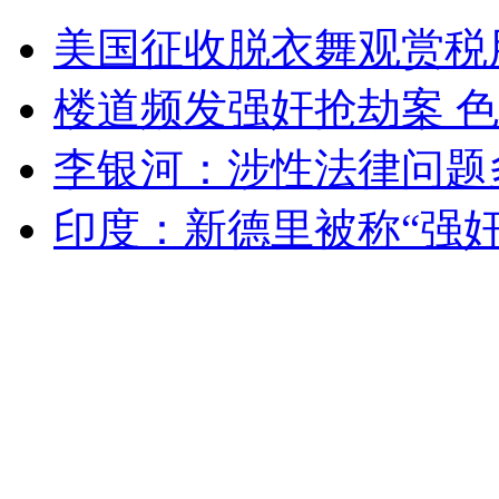
孩子被绑架五年未结案遭质疑
美国征收脱衣舞观赏税
山西运城恶犬咬伤多人 警民合力深夜将其击毙
楼道频发强奸抢劫案 
李银河：涉性法律问题
女孩北京地铁殴打老人 痛下狠手拳打脚踢
印度：新德里被称“强奸
无痛分娩是否安全 医生回应
外交部：反对强权政治霸凌主义
外交部：有关国家言论片面不公正