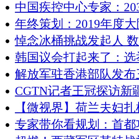
中国疾控中心专家：203
年终策划：2019年度大陆
悼念冰桶挑战发起人 数百
韩国议会打起来了：选举
解放军驻香港部队发布三
CGTN记者王冠探访新疆
【微视界】荷兰夫妇扎根青
专家带你看规划：首都功