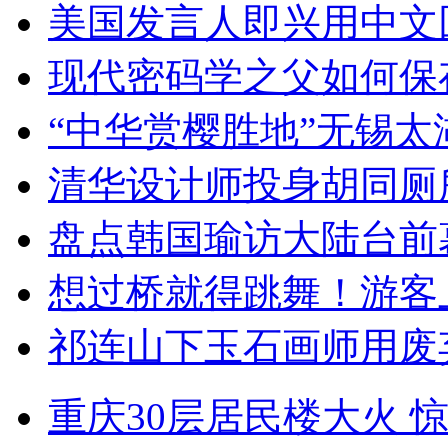
美国发言人即兴用中文
现代密码学之父如何保
“中华赏樱胜地”无锡
清华设计师投身胡同厕
盘点韩国瑜访大陆台前
想过桥就得跳舞！游客
祁连山下玉石画师用废
重庆30层居民楼大火