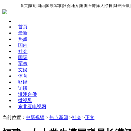
首页
|
滚动
|
国内
|
国际
|
军事
|
社会
|
地方
|
港澳
|
台湾
|
华人
|
侨网
|
财经
|
金融
|
首页
最新
热点
国内
社会
国际
军事
文娱
体育
财经
访谈
港澳台侨
微视界
东北亚电视网
当前位置：
中新视频
>
热点新闻
>
社会
>
正文