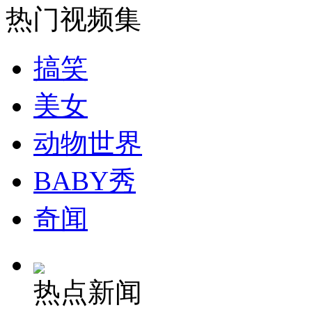
热门视频集
安徽一实载49人客车翻车
搞笑
美女
走！跟着总书记去植树
动物世界
消防员救轻生者
花炮节热闹非凡
减压"枕头大战"
BABY秀
奇闻
纽约上演“枕头大战”
热点新闻
司机酒驾遇交警 急速倒车逃窜