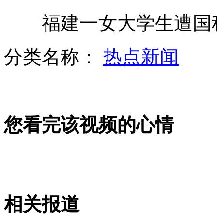
福建一女大学生遭国税
夺驾照撕罚单 交警遭遇"牛"司机
分类名称：
热点新闻
台情侣拍“地表最高”婚纱照
您看完该视频的心情
赵薇新片超支自己补
实拍巴西囚犯骑车发电换取减刑
相关报道