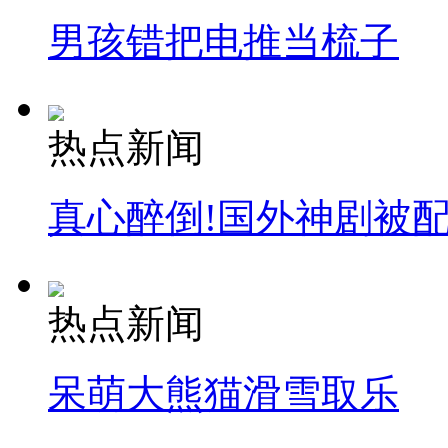
男孩错把电推当梳子
热点新闻
真心醉倒!国外神剧被
热点新闻
呆萌大熊猫滑雪取乐