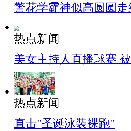
警花学霸神似高圆圆走
热点新闻
美女主持人直播球赛 
热点新闻
直击"圣诞泳装裸跑"