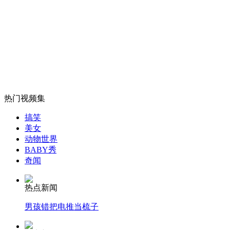
西藏空姐起点高门槛也高
山西运城恶犬咬伤多人 警民合力深夜将其击毙
女孩北京地铁殴打老人 痛下狠手拳打脚踢
热门视频集
搞笑
美女
无痛分娩是否安全 医生回应
动物世界
BABY秀
奇闻
外交部：反对强权政治霸凌主义
热点新闻
外交部：有关国家言论片面不公正
男孩错把电推当梳子