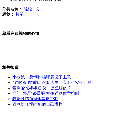
分类名称：
轻松一刻
女士优先：网购究竟有多瞎?!
标签：
搞笑
您看完该视频的心情
深圳商业城突发火灾 数千人紧急疏散
美国男子图谋炸毁五角大楼
相关报道
小老鼠一卖“萌”
猫咪
竟没了主意？
“猫咪茶吧”重庆受捧 店主回应卫生安全问题
猫咪爱吃棒棒糖 莫非是鱼味的？
监控拍下一校长手摸搂抱女下属
会门“外语”很重要 实拍猫咪偷学狗叫
猫咪性感演绎销魂钢管舞
猫咪长"背影" 酷似自己模样