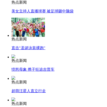
热点新闻
美女主持人直播球赛 被足球砸中脑袋
热点新闻
直击"圣诞泳装裸跑"
热点新闻
愤怒母象 携子狂追吉普车
热点新闻
超萌汪星人直立行走
热点新闻