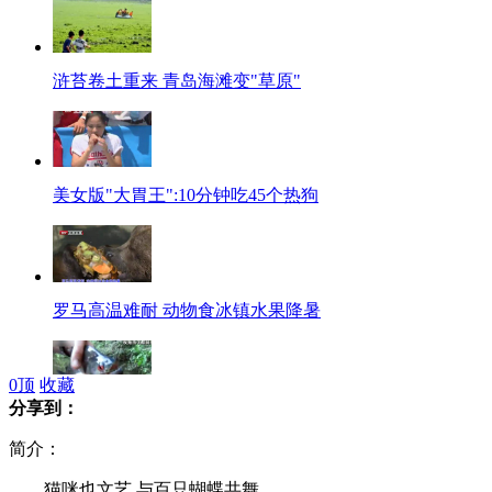
浒苔卷土重来 青岛海滩变"草原"
美女版"大胃王":10分钟吃45个热狗
罗马高温难耐 动物食冰镇水果降暑
0
顶
收藏
分享到：
实拍:食人鱼咬断树枝 快似剪刀
简介：
猫咪也文艺 与百只蝴蝶共舞