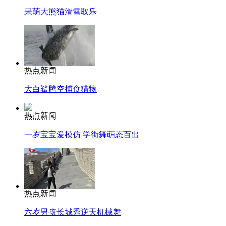
呆萌大熊猫滑雪取乐
热点新闻
大白鲨腾空捕食猎物
热点新闻
一岁宝宝爱模仿 学街舞萌态百出
热点新闻
六岁男孩长城秀逆天机械舞