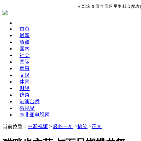
首页
|
滚动
|
国内
|
国际
|
军事
|
社会
|
地方
|
首页
最新
热点
国内
社会
国际
军事
文娱
体育
财经
访谈
港澳台侨
微视界
东北亚电视网
当前位置：
中新视频
>
轻松一刻
>
搞笑
>
正文