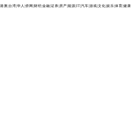
港澳
|
台湾
|
华人
|
侨网
|
财经
|
金融
|
证券
|
房产
|
能源
|
IT
|
汽车
|
游戏
|
文化
|
娱乐
|
体育
|
健康