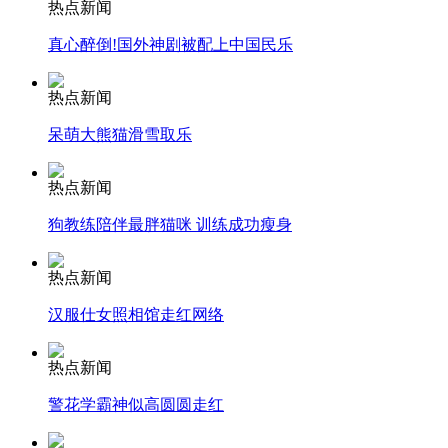
热点新闻
真心醉倒!国外神剧被配上中国民乐
安徽一实载49人客车翻车
热点新闻
呆萌大熊猫滑雪取乐
走！跟着总书记去植树
热点新闻
狗教练陪伴最胖猫咪 训练成功瘦身
消防员救轻生者
花炮节热闹非凡
减压"枕头大战"
热点新闻
汉服仕女照相馆走红网络
纽约上演“枕头大战”
热点新闻
警花学霸神似高圆圆走红
司机酒驾遇交警 急速倒车逃窜