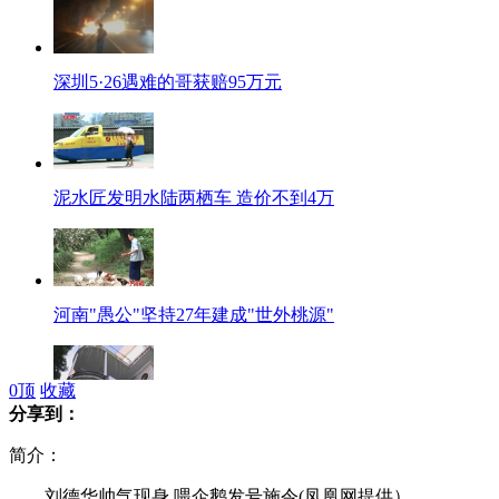
深圳5·26遇难的哥获赔95万元
泥水匠发明水陆两栖车 造价不到4万
河南"愚公"坚持27年建成"世外桃源"
0
顶
收藏
分享到：
"中国最美书店"藏身老别墅似花园
简介：
刘德华帅气现身 喂企鹅发号施令(凤凰网提供）