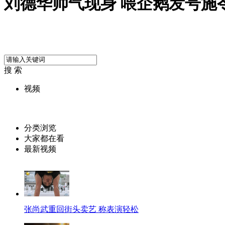
刘德华帅气现身 喂企鹅发号施
搜 索
视频
分类浏览
大家都在看
最新视频
张尚武重回街头卖艺 称表演轻松