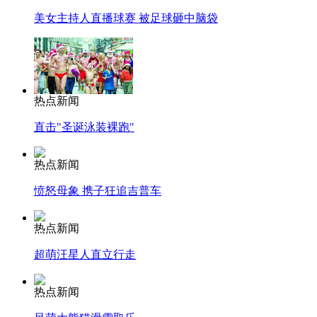
美女主持人直播球赛 被足球砸中脑袋
热点新闻
直击"圣诞泳装裸跑"
热点新闻
愤怒母象 携子狂追吉普车
热点新闻
超萌汪星人直立行走
热点新闻