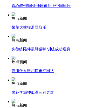
真心醉倒!国外神剧被配上中国民乐
安徽一实载49人客车翻车
热点新闻
呆萌大熊猫滑雪取乐
走！跟着总书记去植树
热点新闻
狗教练陪伴最胖猫咪 训练成功瘦身
消防员救轻生者
花炮节热闹非凡
减压"枕头大战"
热点新闻
汉服仕女照相馆走红网络
纽约上演“枕头大战”
热点新闻
警花学霸神似高圆圆走红
司机酒驾遇交警 急速倒车逃窜
热点新闻