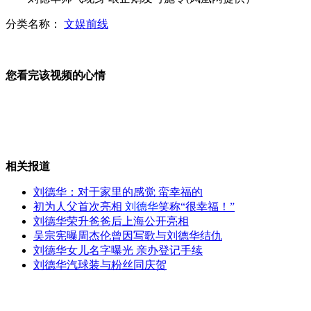
分类名称：
文娱前线
男子不慎手“卡”机器 紧急施救
您看完该视频的心情
加拿大发生泥石流 四人失踪
相关报道
实拍小贝携子就餐 女侍者集体围观
刘德华：对于家里的感觉 蛮幸福的
初为人父首次亮相
刘德华
笑称“很幸福！”
刘德华荣升爸爸后上海公开亮相
吴宗宪曝周杰伦曾因写歌与刘德华结仇
中孟维和部队举行联合防卫演练
刘德华女儿名字曝光 亲办登记手续
刘德华汽球装与粉丝同庆贺