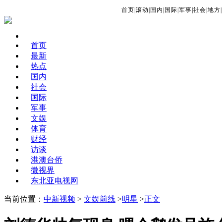
首页
|
滚动
|
国内
|
国际
|
军事
|
社会
|
地方
|
首页
最新
热点
国内
社会
国际
军事
文娱
体育
财经
访谈
港澳台侨
微视界
东北亚电视网
当前位置：
中新视频
>
文娱前线
>
明星
>
正文