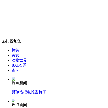
林志玲美丽多金夺"剩女"第一
山西运城恶犬咬伤多人 警民合力深夜将其击毙
热门视频集
女孩北京地铁殴打老人 痛下狠手拳打脚踢
搞笑
美女
动物世界
无痛分娩是否安全 医生回应
BABY秀
奇闻
外交部：反对强权政治霸凌主义
热点新闻
男孩错把电推当梳子
外交部：有关国家言论片面不公正
热点新闻