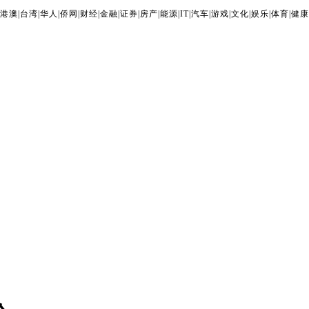
港澳
|
台湾
|
华人
|
侨网
|
财经
|
金融
|
证券
|
房产
|
能源
|
IT
|
汽车
|
游戏
|
文化
|
娱乐
|
体育
|
健康