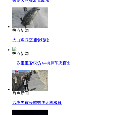
呆萌大熊猫滑雪取乐
热点新闻
大白鲨腾空捕食猎物
热点新闻
一岁宝宝爱模仿 学街舞萌态百出
热点新闻
六岁男孩长城秀逆天机械舞