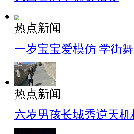
热点新闻
一岁宝宝爱模仿 学街
热点新闻
六岁男孩长城秀逆天机