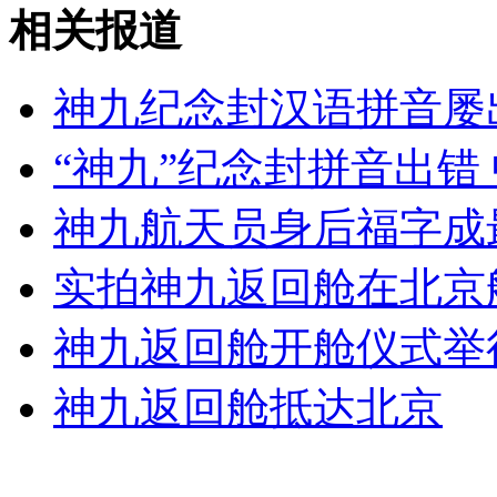
刘德华喂企鹅帅气现身
相关报道
山西运城恶犬咬伤多人 警民合力深夜将其击毙
神九纪念封汉语拼音屡
“神九”纪念封拼音出错
女孩北京地铁殴打老人 痛下狠手拳打脚踢
神九航天员身后福字成
实拍神九返回舱在北京
无痛分娩是否安全 医生回应
神九返回舱开舱仪式举
外交部：反对强权政治霸凌主义
神九返回舱抵达北京
外交部：有关国家言论片面不公正