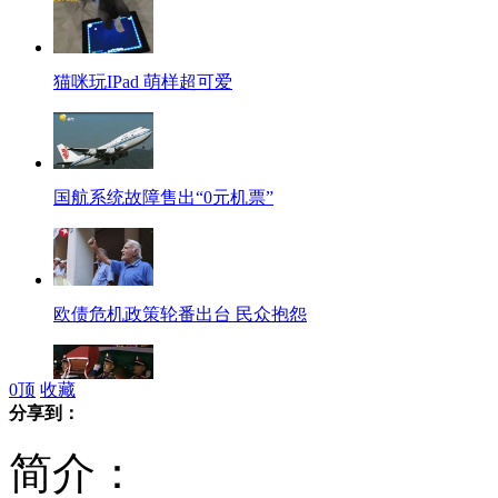
猫咪玩IPad 萌样超可爱
国航系统故障售出“0元机票”
欧债危机政策轮番出台 民众抱怨
0
顶
收藏
分享到：
阿拉法特死因：侄子指认以色列投毒
简介：