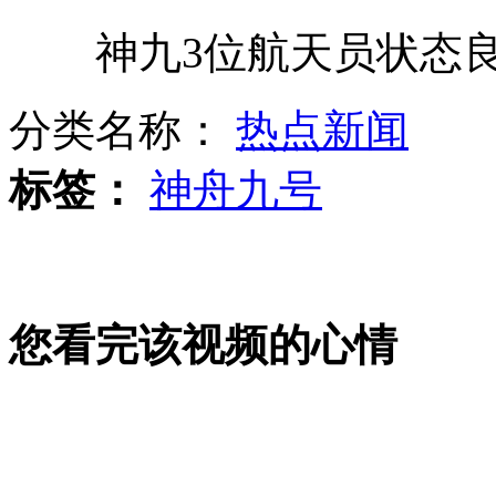
神九3位航天员状态良
罗慧娟追思会近百名人哀痛送行
分类名称：
热点新闻
广西柳州结束集中诱捕食人鲳
标签：
神舟九号
张尚武重回街头卖艺 称表演轻松
您看完该视频的心情
神九3位航天员已完全适应重力环境