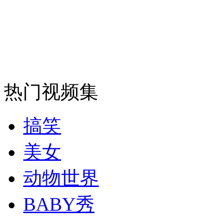
安徽一实载49人客车翻车
走！跟着总书记去植树
热门视频集
消防员救轻生者
花炮节热闹非凡
减压"枕头大战"
搞笑
美女
纽约上演“枕头大战”
动物世界
BABY秀
司机酒驾遇交警 急速倒车逃窜