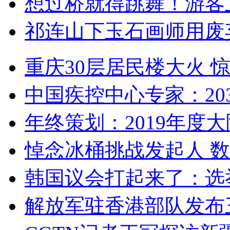
想过桥就得跳舞！游客
祁连山下玉石画师用废
重庆30层居民楼大火
中国疾控中心专家：203
年终策划：2019年度大陆
悼念冰桶挑战发起人 数百
韩国议会打起来了：选举
解放军驻香港部队发布三