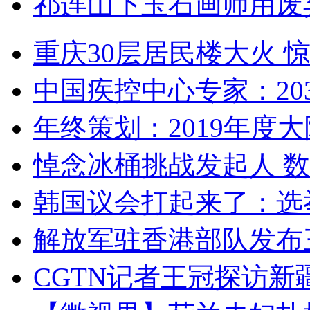
祁连山下玉石画师用废
重庆30层居民楼大火
中国疾控中心专家：203
年终策划：2019年度大陆
悼念冰桶挑战发起人 数百
韩国议会打起来了：选举
解放军驻香港部队发布三
CGTN记者王冠探访新疆