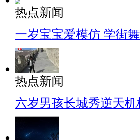
热点新闻
一岁宝宝爱模仿 学街
热点新闻
六岁男孩长城秀逆天机