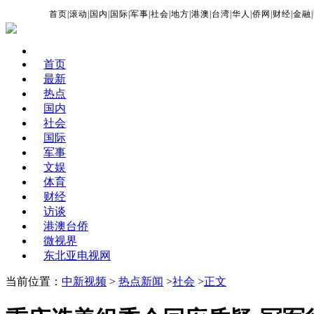
首页
|
滚动
|
国内
|
国际
|
军事
|
社会
|
地方
|
港澳
|
台湾
|
华人
|
侨网
|
财经
|
金融
|
首页
最新
热点
国内
社会
国际
军事
文娱
体育
财经
访谈
港澳台侨
微视界
东北亚电视网
当前位置：
中新视频
>
热点新闻
>
社会
>
正文