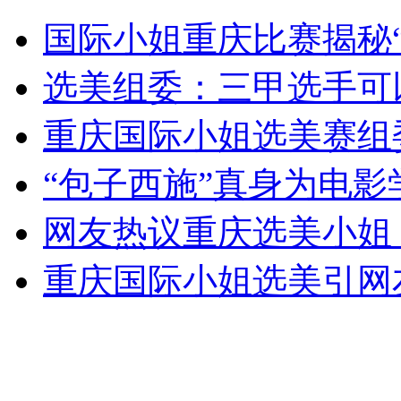
“最美富二代”获五四青年奖章
国际小姐重庆比赛揭秘
山西运城恶犬咬伤多人 警民合力深夜将其击毙
选美组委：三甲选手可
重庆国际小姐选美赛组
女孩北京地铁殴打老人 痛下狠手拳打脚踢
“包子西施”真身为电影
网友热议重庆选美小姐
无痛分娩是否安全 医生回应
重庆国际小姐选美引网
外交部：反对强权政治霸凌主义
外交部：有关国家言论片面不公正