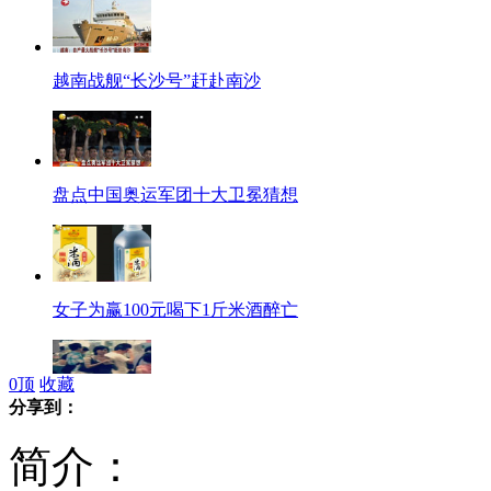
越南战舰“长沙号”赶赴南沙
盘点中国奥运军团十大卫冕猜想
女子为赢100元喝下1斤米酒醉亡
0
顶
收藏
分享到：
孙燕姿大肚照曝光 孕味十足
简介：