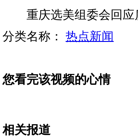
重庆选美组委会回应质
网站售银行卡复制器 买卖都违法
分类名称：
热点新闻
《河东狮吼2》终极海报曝光
您看完该视频的心情
茅于轼25万元拍卖下午茶
商场禁穿背心戴草帽进为防农民？
相关报道