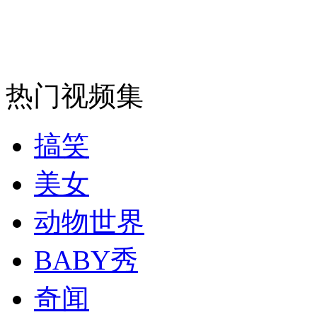
安徽一实载49人客车翻车
热门视频集
走！跟着总书记去植树
搞笑
消防员救轻生者
花炮节热闹非凡
减压"枕头大战"
美女
动物世界
纽约上演“枕头大战”
BABY秀
奇闻
司机酒驾遇交警 急速倒车逃窜