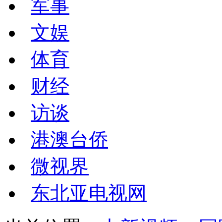
军事
文娱
体育
财经
访谈
港澳台侨
微视界
东北亚电视网