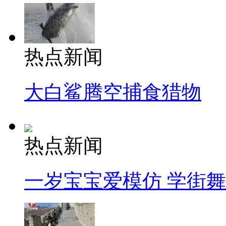
热点新闻
大白鲨腾空捕食猎物
热点新闻
一岁宝宝爱模仿 学街