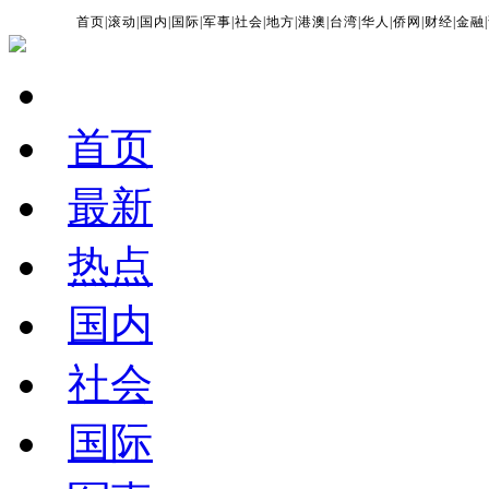
首页
|
滚动
|
国内
|
国际
|
军事
|
社会
|
地方
|
港澳
|
台湾
|
华人
|
侨网
|
财经
|
金融
|
首页
最新
热点
国内
社会
国际