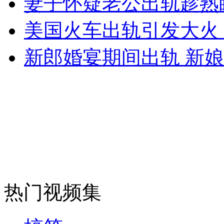
妻子怀疑老公出轨趁熟
女孩北京地铁殴打老人 痛下狠手拳打脚踢
美国火车出轨引发大火
无痛分娩是否安全 医生回应
新郎婚宴期间出轨 新
外交部：反对强权政治霸凌主义
外交部：有关国家言论片面不公正
安徽一实载49人客车翻车
热门视频集