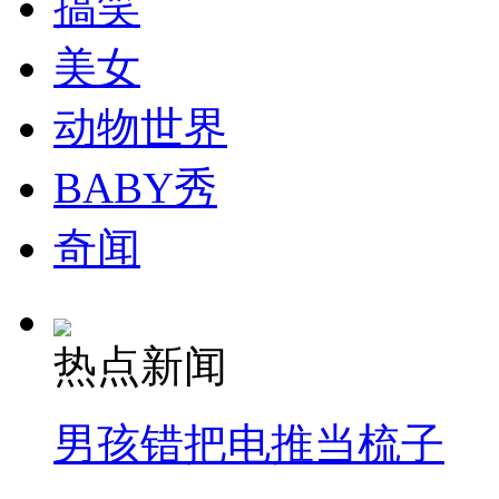
搞笑
走！跟着总书记去植树
美女
消防员救轻生者
花炮节热闹非凡
减压"枕头大战"
动物世界
BABY秀
纽约上演“枕头大战”
奇闻
司机酒驾遇交警 急速倒车逃窜
热点新闻
男孩错把电推当梳子