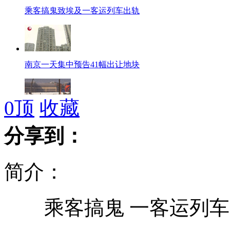
乘客搞鬼致埃及一客运列车出轨
南京一天集中预告41幅出让地块
0
顶
收藏
美达美航空四架航班餐中藏针头
分享到：
简介：
A股再现1元股 专家称不捡"烂白菜"
乘客搞鬼 一客运列车出
奥巴马助阵"梦十队" 现场热吻爱妻