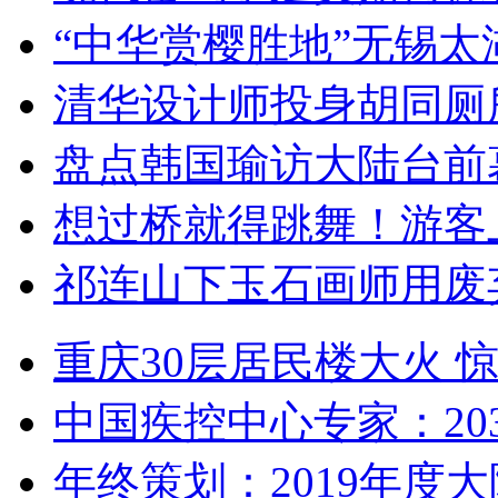
“中华赏樱胜地”无锡
清华设计师投身胡同厕
盘点韩国瑜访大陆台前
想过桥就得跳舞！游客
祁连山下玉石画师用废
重庆30层居民楼大火
中国疾控中心专家：203
年终策划：2019年度大陆