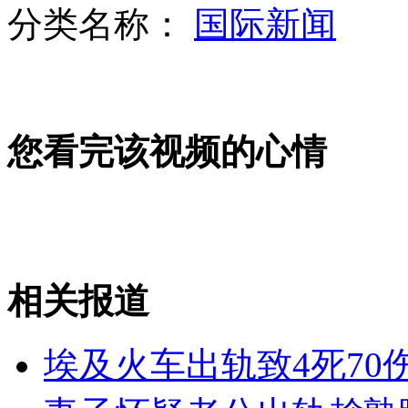
分类名称：
国际新闻
公交"占座姐"投2元独占两座
您看完该视频的心情
阿尔卑斯山顶建酒店 形如奥运火炬
希腊高温难耐 雅典卫城提前关闭
相关报道
山西运城恶犬咬伤多人 警民合力深夜将其击毙
埃及火车出轨致4死70