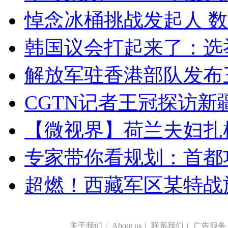
悼念冰桶挑战发起人 数百
韩国议会打起来了：选举
解放军驻香港部队发布三
CGTN记者王冠探访新疆
【微视界】荷兰夫妇扎根青
专家带你看规划：首都功
超燃！西藏军区某特战
关于我们
|
About us
|
联系我们
|
广告服务