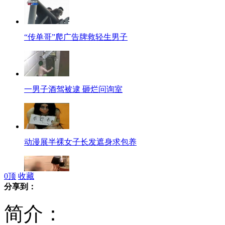
“传单哥”爬广告牌救轻生男子
一男子酒驾被逮 砸烂问询室
动漫展半裸女子长发遮身求包养
0
顶
收藏
分享到：
实拍男子公交车站偷拍女子裙底
简介：