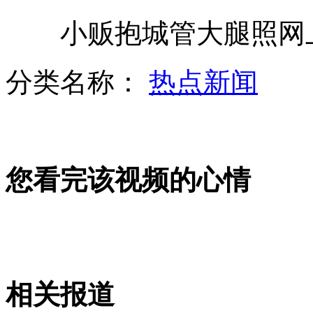
小贩抱城管大腿照网上
地鼠发射场下卖梦变身"网络红人"
分类名称：
热点新闻
男子买足彩"红了眼"盗走公司587万
您看完该视频的心情
网友晒"环球小姐"冠军素颜美照
伦敦奥组委否认奥运会开幕式缩水
相关报道