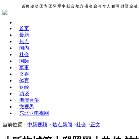
首页
|
滚动
|
国内
|
国际
|
军事
|
社会
|
地方
|
港澳
|
台湾
|
华人
|
侨网
|
财经
|
金融
|
首页
最新
热点
国内
社会
国际
军事
文娱
体育
财经
访谈
港澳台侨
微视界
东北亚电视网
当前位置：
中新视频
>
热点新闻
>
社会
>
正文