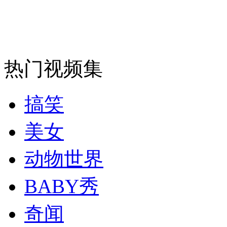
安徽一实载49人客车翻车
热门视频集
走！跟着总书记去植树
搞笑
消防员救轻生者
花炮节热闹非凡
减压"枕头大战"
美女
动物世界
纽约上演“枕头大战”
BABY秀
奇闻
司机酒驾遇交警 急速倒车逃窜