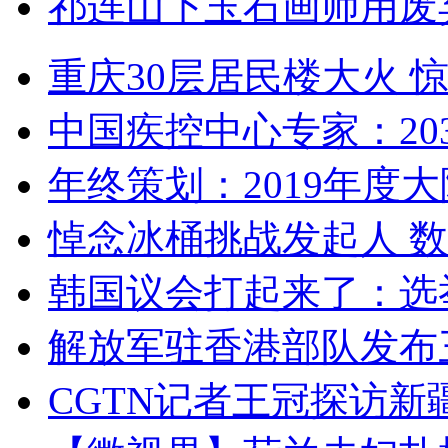
祁连山下玉石画师用废
重庆30层居民楼大火
中国疾控中心专家：203
年终策划：2019年度大陆
悼念冰桶挑战发起人 数百
韩国议会打起来了：选举
解放军驻香港部队发布三
CGTN记者王冠探访新疆