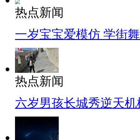
热点新闻
一岁宝宝爱模仿 学街
热点新闻
六岁男孩长城秀逆天机