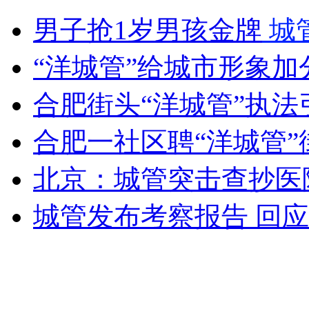
公务员打人被曝光 官方将严处
男子抢1岁男孩金牌
城
山西运城恶犬咬伤多人 警民合力深夜将其击毙
“洋城管”给城市形象加
合肥街头“洋城管”执法
女孩北京地铁殴打老人 痛下狠手拳打脚踢
合肥一社区聘“洋城管
北京：城管突击查抄医
无痛分娩是否安全 医生回应
城管发布考察报告 回
外交部：反对强权政治霸凌主义
外交部：有关国家言论片面不公正