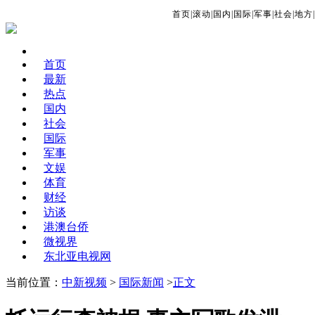
首页
|
滚动
|
国内
|
国际
|
军事
|
社会
|
地方
|
首页
最新
热点
国内
社会
国际
军事
文娱
体育
财经
访谈
港澳台侨
微视界
东北亚电视网
当前位置：
中新视频
>
国际新闻
>
正文