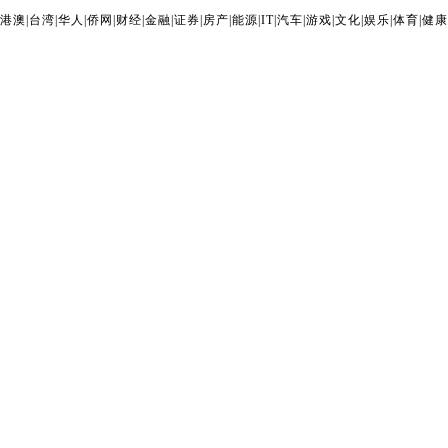
港澳
|
台湾
|
华人
|
侨网
|
财经
|
金融
|
证券
|
房产
|
能源
|
IT
|
汽车
|
游戏
|
文化
|
娱乐
|
体育
|
健康