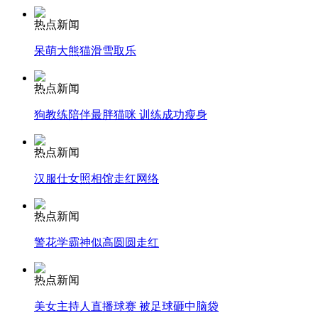
热点新闻
安徽一实载49人客车翻车
呆萌大熊猫滑雪取乐
热点新闻
走！跟着总书记去植树
狗教练陪伴最胖猫咪 训练成功瘦身
热点新闻
消防员救轻生者
花炮节热闹非凡
减压"枕头大战"
汉服仕女照相馆走红网络
热点新闻
警花学霸神似高圆圆走红
纽约上演“枕头大战”
热点新闻
司机酒驾遇交警 急速倒车逃窜
美女主持人直播球赛 被足球砸中脑袋