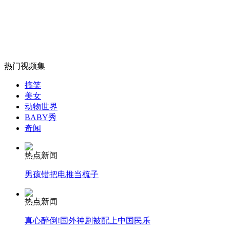
病人不辞而别 医院微博提醒吃药
山西运城恶犬咬伤多人 警民合力深夜将其击毙
热门视频集
搞笑
女孩北京地铁殴打老人 痛下狠手拳打脚踢
美女
动物世界
BABY秀
奇闻
无痛分娩是否安全 医生回应
热点新闻
外交部：反对强权政治霸凌主义
男孩错把电推当梳子
外交部：有关国家言论片面不公正
热点新闻
真心醉倒!国外神剧被配上中国民乐