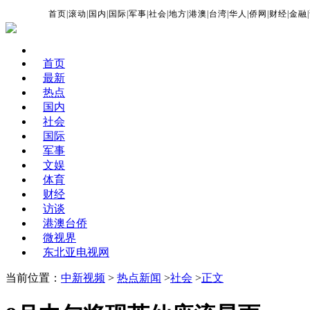
首页
|
滚动
|
国内
|
国际
|
军事
|
社会
|
地方
|
港澳
|
台湾
|
华人
|
侨网
|
财经
|
金融
|
首页
最新
热点
国内
社会
国际
军事
文娱
体育
财经
访谈
港澳台侨
微视界
东北亚电视网
当前位置：
中新视频
>
热点新闻
>
社会
>
正文