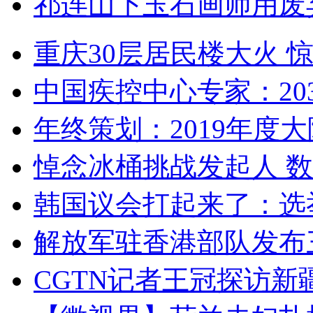
祁连山下玉石画师用废
重庆30层居民楼大火
中国疾控中心专家：203
年终策划：2019年度大陆
悼念冰桶挑战发起人 数百
韩国议会打起来了：选举
解放军驻香港部队发布三
CGTN记者王冠探访新疆