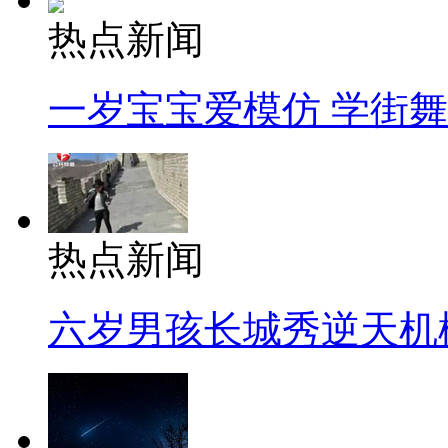
热点新闻
一岁宝宝爱模仿 学街
热点新闻
六岁男孩长城秀逆天机