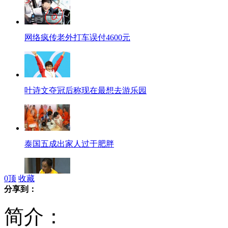
网络疯传老外打车误付4600元
叶诗文夺冠后称现在最想去游乐园
泰国五成出家人过于肥胖
0
顶
收藏
分享到：
江苏携巨款潜逃老板被押解回国
简介：