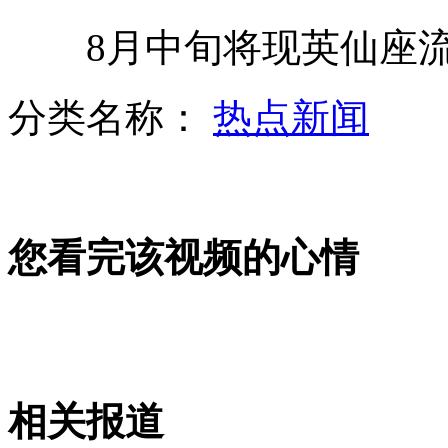
8月中旬将现英仙座流
美最贵公寓售1亿美元首相或成买家
分类名称：
热点新闻
英男钓最大淡水鱼 长2米重65公斤
您看完该视频的心情
英厨师一口气接连打出19个双黄蛋
25岁美女电台主持突发心梗病逝
相关报道