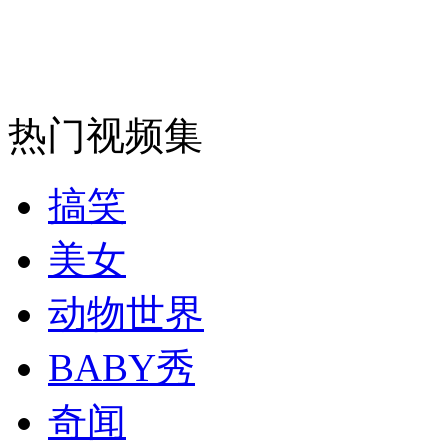
安徽一实载49人客车翻车
热门视频集
走！跟着总书记去植树
搞笑
消防员救轻生者
花炮节热闹非凡
减压"枕头大战"
美女
动物世界
纽约上演“枕头大战”
BABY秀
奇闻
司机酒驾遇交警 急速倒车逃窜