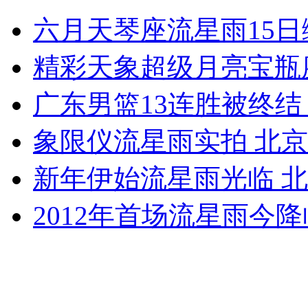
实拍模特遭遇男友暴打惨不忍睹
六月天琴座流星雨15
山西运城恶犬咬伤多人 警民合力深夜将其击毙
精彩天象超级月亮宝瓶
广东男篮13连胜被终结
女孩北京地铁殴打老人 痛下狠手拳打脚踢
象限仪流星雨实拍 北
新年伊始流星雨光临 
无痛分娩是否安全 医生回应
2012年首场流星雨今
外交部：反对强权政治霸凌主义
外交部：有关国家言论片面不公正