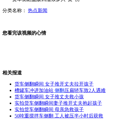
分类名称：
热点新闻
七旬老人钱塘江捕鱼遭水流丧生
您看完该视频的心情
美国史上最聪明探测器将登陆火星
相关报道
苏拉带来强降雨致福建交通事故频发
货车侧翻瞬间 女子推开丈夫拉开孩子
槽罐车冲进加油站
侧翻
压扁轿车致2人遇难
货车侧翻瞬间 女子推丈夫救小孩
实拍货车侧翻瞬间妻子推开丈夫抱起孩子
福建山体滑坡致加油站被埋发生爆炸
实拍货车侧翻瞬间 母亲急救孩子
50吨重搅拌车侧翻 工人被压半小时后获救