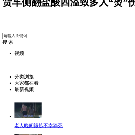
货车侧翻盐酸四溢致多人“烫”
搜 索
视频
分类浏览
大家都在看
最新视频
老人晚间锻炼不幸猝死