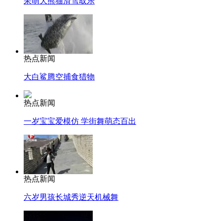
呆萌大熊猫滑雪取乐
热点新闻
大白鲨腾空捕食猎物
热点新闻
一岁宝宝爱模仿 学街舞萌态百出
热点新闻
六岁男孩长城秀逆天机械舞