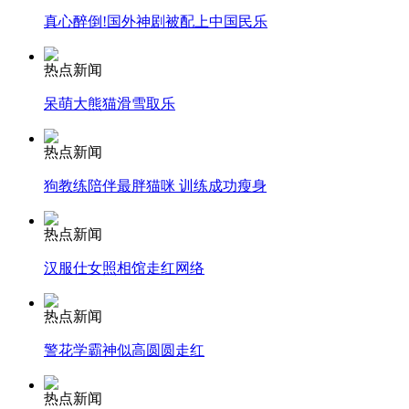
真心醉倒!国外神剧被配上中国民乐
安徽一实载49人客车翻车
热点新闻
呆萌大熊猫滑雪取乐
走！跟着总书记去植树
热点新闻
狗教练陪伴最胖猫咪 训练成功瘦身
消防员救轻生者
花炮节热闹非凡
减压"枕头大战"
热点新闻
汉服仕女照相馆走红网络
纽约上演“枕头大战”
热点新闻
警花学霸神似高圆圆走红
司机酒驾遇交警 急速倒车逃窜
热点新闻