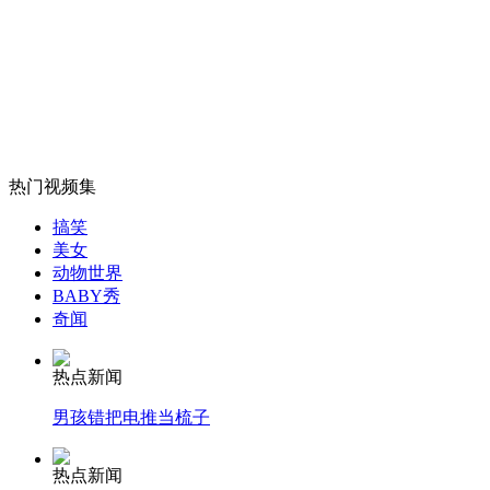
西班牙国王视察军队摔伤鼻子
山西运城恶犬咬伤多人 警民合力深夜将其击毙
热门视频集
女孩北京地铁殴打老人 痛下狠手拳打脚踢
搞笑
美女
动物世界
无痛分娩是否安全 医生回应
BABY秀
奇闻
外交部：反对强权政治霸凌主义
热点新闻
男孩错把电推当梳子
外交部：有关国家言论片面不公正
热点新闻