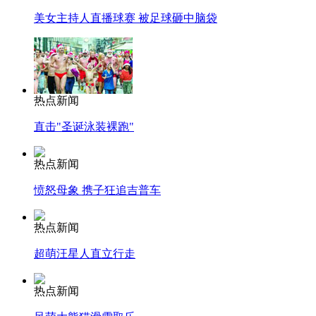
美女主持人直播球赛 被足球砸中脑袋
热点新闻
直击"圣诞泳装裸跑"
热点新闻
愤怒母象 携子狂追吉普车
热点新闻
超萌汪星人直立行走
热点新闻