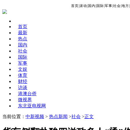
首页
|
滚动
|
国内
|
国际
|
军事
|
社会
|
地方
|
首页
最新
热点
国内
社会
国际
军事
文娱
体育
财经
访谈
港澳台侨
微视界
东北亚电视网
当前位置：
中新视频
>
热点新闻
>
社会
>
正文