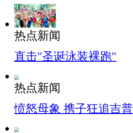
热点新闻
直击"圣诞泳装裸跑"
热点新闻
愤怒母象 携子狂追吉