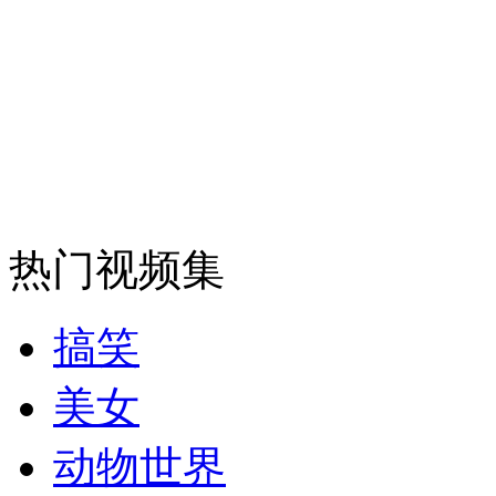
安徽一实载49人客车翻车
走！跟着总书记去植树
消防员救轻生者
花炮节热闹非凡
减压"枕头大战"
热门视频集
搞笑
纽约上演“枕头大战”
美女
动物世界
司机酒驾遇交警 急速倒车逃窜