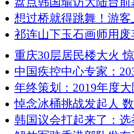
盘点韩国瑜访大陆台前
想过桥就得跳舞！游客
祁连山下玉石画师用废
重庆30层居民楼大火
中国疾控中心专家：203
年终策划：2019年度大陆
悼念冰桶挑战发起人 数百
韩国议会打起来了：选举