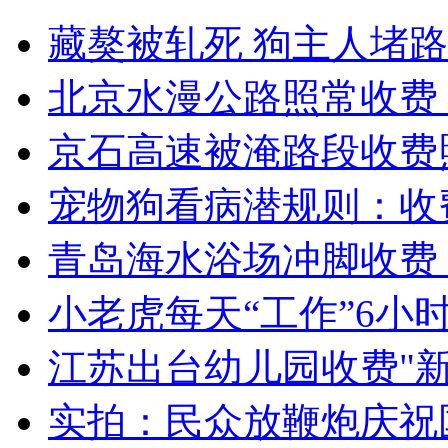
轻松一刻：史上“最强”的飞檐走壁
藏獒被轧死 狗主人堵路
山西运城恶犬咬伤多人 警民合力深夜将其击毙
北京水漫公路照常收费 
京石高速被淹路段收费
女孩北京地铁殴打老人 痛下狠手拳打脚踢
宠物狗看病潜规则：收
青岛海水浴场冲脚收费 
无痛分娩是否安全 医生回应
小老虎每天“工作”6小
外交部：反对强权政治霸凌主义
江苏出台幼儿园收费"新
外交部：有关国家言论片面不公正
实拍：民众放鞭炮庆祝