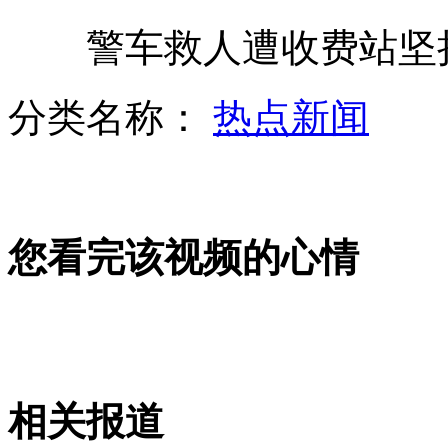
警车救人遭收费站坚持
吴红波宣誓就任联合国副秘书长
分类名称：
热点新闻
流浪女桥下产婴 持刀不让人靠近
您看完该视频的心情
监拍男子试戴金项链后夺门逃窜
湖北载23吨汽油罐车侧翻悬崖1死3伤
相关报道