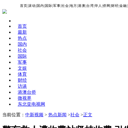
首页
|
滚动
|
国内
|
国际
|
军事
|
社会
|
地方
|
港澳
|
台湾
|
华人
|
侨网
|
财经
|
金融
|
首页
最新
热点
国内
社会
国际
军事
文娱
体育
财经
访谈
港澳台侨
微视界
东北亚电视网
当前位置：
中新视频
>
热点新闻
>
社会
>
正文