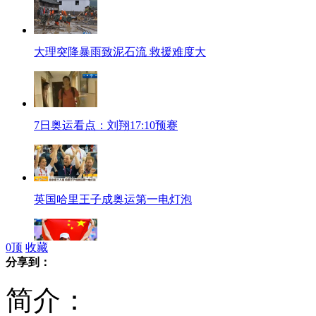
大理突降暴雨致泥石流 救援难度大
7日奥运看点：刘翔17:10预赛
英国哈里王子成奥运第一电灯泡
0
顶
收藏
分享到：
探访陈定家人:伤痛差点使他放弃竞走
简介：