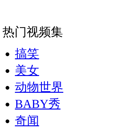
安徽一实载49人客车翻车
热门视频集
搞笑
走！跟着总书记去植树
美女
消防员救轻生者
花炮节热闹非凡
减压"枕头大战"
动物世界
BABY秀
纽约上演“枕头大战”
奇闻
司机酒驾遇交警 急速倒车逃窜