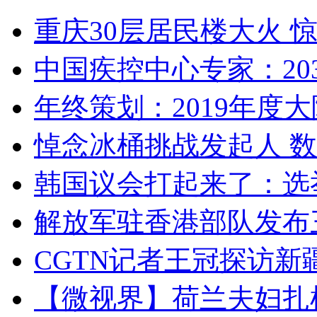
重庆30层居民楼大火
中国疾控中心专家：203
年终策划：2019年度大陆
悼念冰桶挑战发起人 数百
韩国议会打起来了：选举
解放军驻香港部队发布三
CGTN记者王冠探访新疆
【微视界】荷兰夫妇扎根青