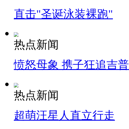
直击"圣诞泳装裸跑"
热点新闻
愤怒母象 携子狂追吉
热点新闻
超萌汪星人直立行走