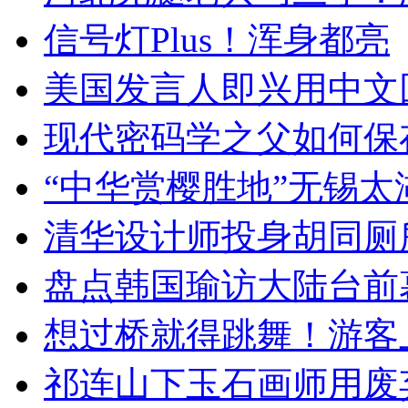
信号灯Plus！浑身都亮
美国发言人即兴用中文
现代密码学之父如何保
“中华赏樱胜地”无锡
清华设计师投身胡同厕
盘点韩国瑜访大陆台前
想过桥就得跳舞！游客
祁连山下玉石画师用废