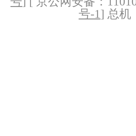
号
] [ 京公网安备：1101020
号-1
] 总机：