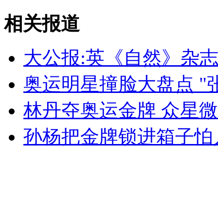
小伙舍身勇救落水母子三人
相关报道
山西运城恶犬咬伤多人 警民合力深夜将其击毙
大公报:英《自然》杂
奥运明星撞脸大盘点 "
女孩北京地铁殴打老人 痛下狠手拳打脚踢
林丹夺奥运金牌 众星
无痛分娩是否安全 医生回应
孙杨把金牌锁进箱子怕
外交部：反对强权政治霸凌主义
外交部：有关国家言论片面不公正