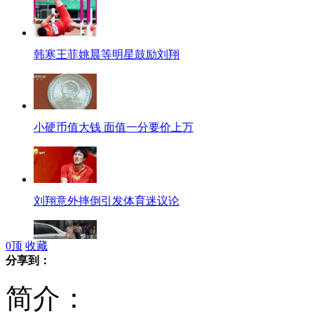
韩寒王菲姚晨等明星鼓励刘翔
小硬币值大钱 面值一分要价上万
刘翔意外摔倒引发体育迷议论
0
顶
收藏
分享到：
外国裸女在昆明街头散步
简介：