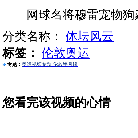
网球名将穆雷宠物狗戴
退役体育明星的生存之道
分类名称：
体坛风云
台风“海葵”袭击浙江台州
标签：
伦敦奥运
专题：
奥运视频专题-伦敦半月谈
盘点跻身娱乐圈的奥运冠军
您看完该视频的心情
大S身材再发福脸圆似大妈 盼怀孕