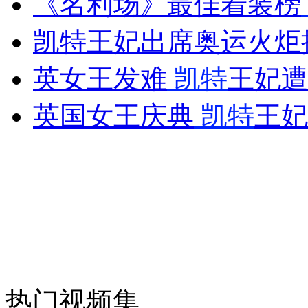
《名利场》最佳着装榜
女孩北京地铁殴打老人 痛下狠手拳打脚踢
凯特王妃出席奥运火炬
无痛分娩是否安全 医生回应
英女王发难
凯特
王妃遭
英国女王庆典
凯特
王妃
外交部：反对强权政治霸凌主义
外交部：有关国家言论片面不公正
安徽一实载49人客车翻车
热门视频集