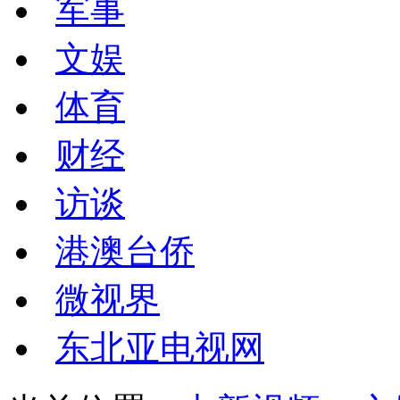
军事
文娱
体育
财经
访谈
港澳台侨
微视界
东北亚电视网