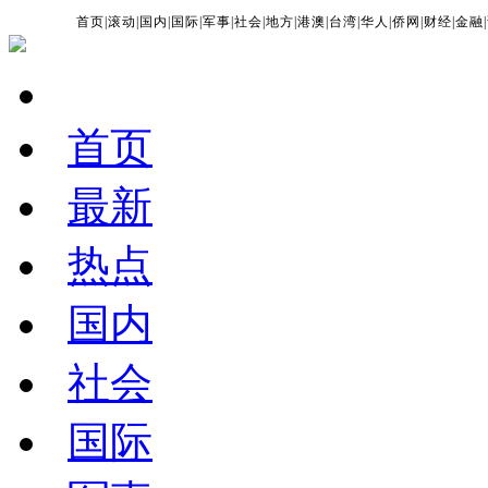
首页
|
滚动
|
国内
|
国际
|
军事
|
社会
|
地方
|
港澳
|
台湾
|
华人
|
侨网
|
财经
|
金融
|
首页
最新
热点
国内
社会
国际