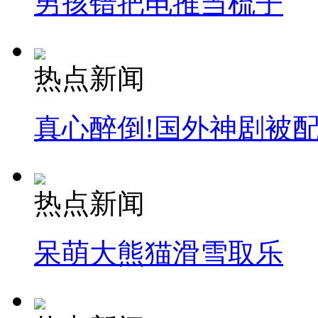
男孩错把电推当梳子
热点新闻
真心醉倒!国外神剧被
热点新闻
呆萌大熊猫滑雪取乐