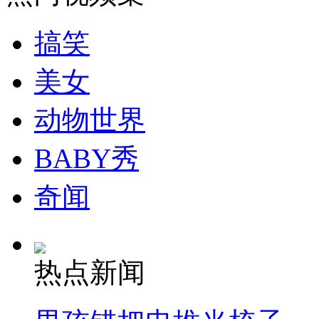
走！跟着总书记去植树
搞笑
消防员救轻生者
花炮节热闹非凡
减压"枕头大战"
美女
动物世界
纽约上演“枕头大战”
BABY秀
司机酒驾遇交警 急速倒车逃窜
奇闻
热点新闻