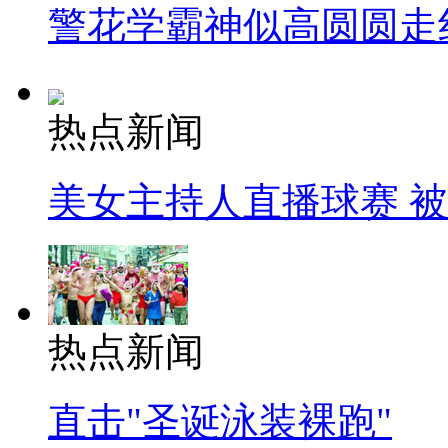
警花学霸神似高圆圆走
热点新闻
美女主持人直播球赛 
热点新闻
直击"圣诞泳装裸跑"