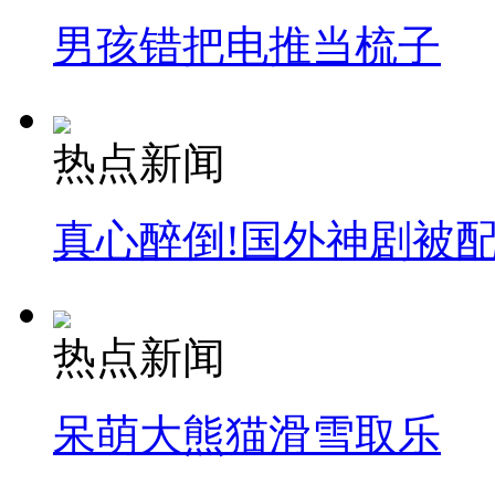
男孩错把电推当梳子
热点新闻
真心醉倒!国外神剧被
热点新闻
呆萌大熊猫滑雪取乐