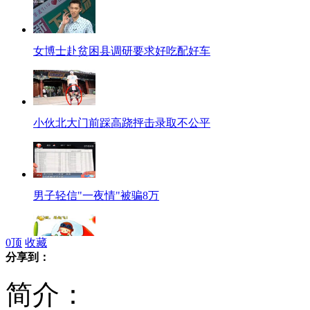
女博士赴贫困县调研要求好吃配好车
小伙北大门前踩高跷抨击录取不公平
男子轻信"一夜情"被骗8万
0
顶
收藏
分享到：
男子无执照驾飞机撒传单被控制
简介：