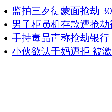
女排无缘四强 惠若琪失声痛哭
监拍三歹徒蒙面抢劫 3
山西运城恶犬咬伤多人 警民合力深夜将其击毙
男子柜员机存款遭抢劫
手持毒品声称抢劫银行
女孩北京地铁殴打老人 痛下狠手拳打脚踢
小伙欲认干妈遭拒 被
无痛分娩是否安全 医生回应
外交部：反对强权政治霸凌主义
外交部：有关国家言论片面不公正