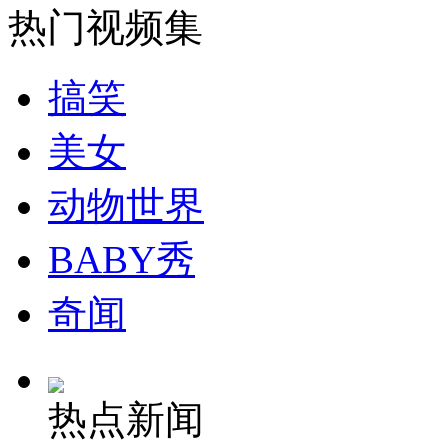
热门视频集
安徽一实载49人客车翻车
搞笑
美女
走！跟着总书记去植树
动物世界
消防员救轻生者
花炮节热闹非凡
减压"枕头大战"
BABY秀
奇闻
纽约上演“枕头大战”
热点新闻
司机酒驾遇交警 急速倒车逃窜