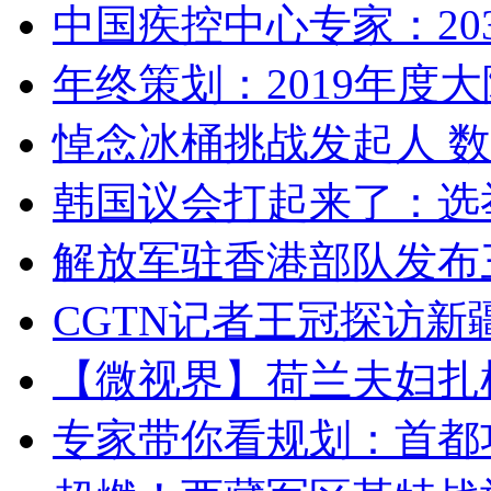
中国疾控中心专家：203
年终策划：2019年度大陆
悼念冰桶挑战发起人 数百
韩国议会打起来了：选举
解放军驻香港部队发布三
CGTN记者王冠探访新疆
【微视界】荷兰夫妇扎根青
专家带你看规划：首都功