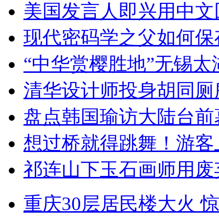
美国发言人即兴用中文
现代密码学之父如何保
“中华赏樱胜地”无锡
清华设计师投身胡同厕
盘点韩国瑜访大陆台前
想过桥就得跳舞！游客
祁连山下玉石画师用废
重庆30层居民楼大火