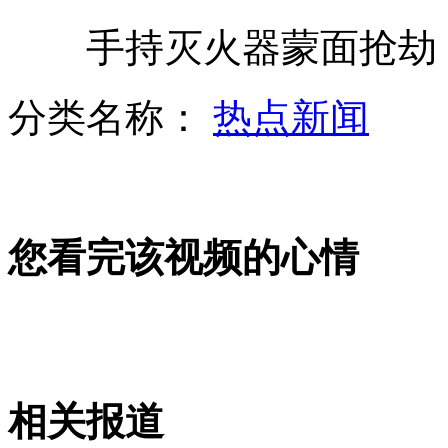
手持灭火器蒙面抢劫 3
老贼写工作日记 偷3毛也入账
分类名称：
热点新闻
上海一货车被风掀翻 被困人员获救
您看完该视频的心情
男女互相掩护 偷走店主六万三
女篮微笑迎接告别 苗立杰“真的老了累了”
相关报道