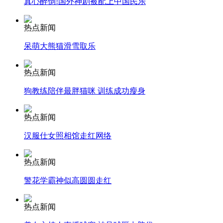
真心醉倒!国外神剧被配上中国民乐
安徽一实载49人客车翻车
热点新闻
呆萌大熊猫滑雪取乐
热点新闻
走！跟着总书记去植树
狗教练陪伴最胖猫咪 训练成功瘦身
消防员救轻生者
花炮节热闹非凡
减压"枕头大战"
热点新闻
汉服仕女照相馆走红网络
热点新闻
纽约上演“枕头大战”
警花学霸神似高圆圆走红
司机酒驾遇交警 急速倒车逃窜
热点新闻