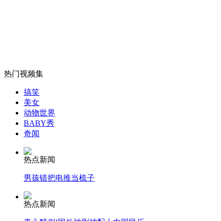
网传某地市政府驻郑办招聘女模特
山西运城恶犬咬伤多人 警民合力深夜将其击毙
热门视频集
女孩北京地铁殴打老人 痛下狠手拳打脚踢
搞笑
美女
动物世界
BABY秀
无痛分娩是否安全 医生回应
奇闻
外交部：反对强权政治霸凌主义
热点新闻
男孩错把电推当梳子
外交部：有关国家言论片面不公正
热点新闻