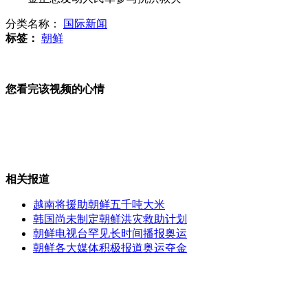
分类名称：
国际新闻
暴雨导致104国道湖州段水漫塌方
标签：
朝鲜
您看完该视频的心情
新疆阿图什市发生5.2级地震
刘翔进行后期康复 回国前将留在医院
相关报道
越南将援助朝鲜五千吨大米
韩国尚未制定朝鲜洪灾救助计划
朝鲜电视台罕见长时间播报奥运
北京出租车雨天多出车将获奖励
朝鲜各大媒体积极报道奥运夺金