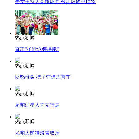
美女主持人直播球赛 被足球砸中脑袋
热点新闻
直击"圣诞泳装裸跑"
热点新闻
愤怒母象 携子狂追吉普车
热点新闻
超萌汪星人直立行走
热点新闻
呆萌大熊猫滑雪取乐