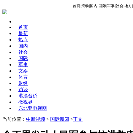
首页
|
滚动
|
国内
|
国际
|
军事
|
社会
|
地方
|
首页
最新
热点
国内
社会
国际
军事
文娱
体育
财经
访谈
港澳台侨
微视界
东北亚电视网
当前位置：
中新视频
>
国际新闻
>
正文