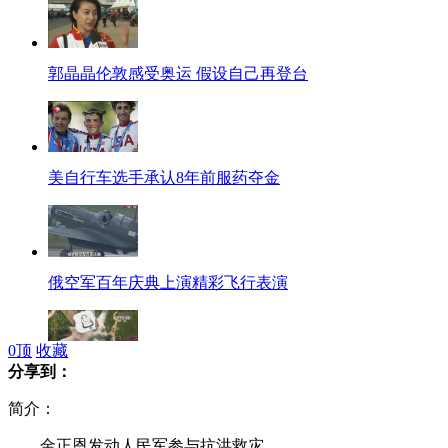
郭晶晶伦敦感受奥运 假设自己再登台
美自行车选手承认8年前服药夺金
俄空军百年庆典上演精彩飞行表演
0
顶
收藏
分享到：
伦敦奥运：佩戴勋章的“领头羊”
简介：
金正恩发动人民军参与抗洪救灾