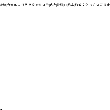
港澳
|
台湾
|
华人
|
侨网
|
财经
|
金融
|
证券
|
房产
|
能源
|
IT
|
汽车
|
游戏
|
文化
|
娱乐
|
体育
|
健康