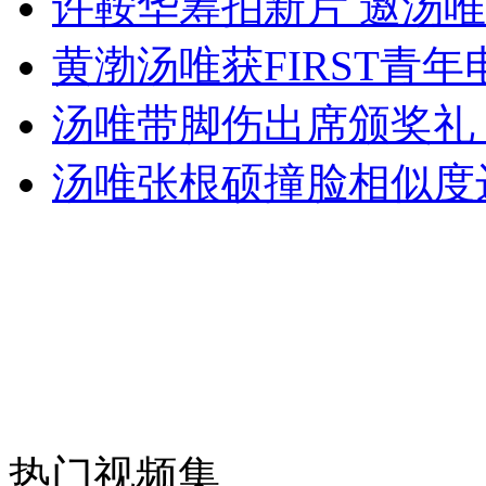
许鞍华筹拍新片 邀汤
女孩北京地铁殴打老人 痛下狠手拳打脚踢
黄渤汤唯获FIRST青
汤唯带脚伤出席颁奖礼
无痛分娩是否安全 医生回应
汤唯张根硕撞脸相似度达
外交部：反对强权政治霸凌主义
外交部：有关国家言论片面不公正
安徽一实载49人客车翻车
热门视频集