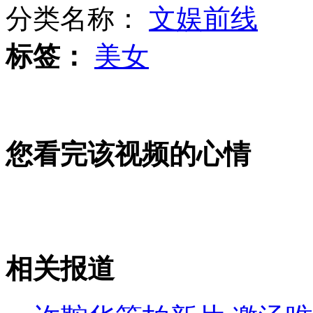
分类名称：
文娱前线
标签：
美女
实录：伦敦奥运闭幕式焰火
中国奥运明星"钱"景大盘点
您看完该视频的心情
女士优先：男儿身 女儿心（下）
相关报道
山西运城恶犬咬伤多人 警民合力深夜将其击毙