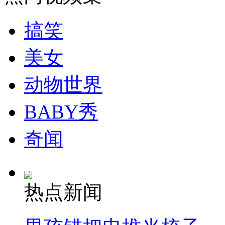
走！跟着总书记去植树
搞笑
消防员救轻生者
花炮节热闹非凡
减压"枕头大战"
美女
动物世界
纽约上演“枕头大战”
BABY秀
司机酒驾遇交警 急速倒车逃窜
奇闻
热点新闻