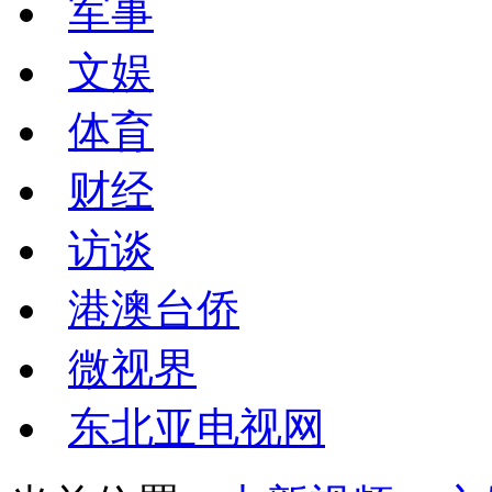
军事
文娱
体育
财经
访谈
港澳台侨
微视界
东北亚电视网