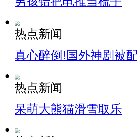
男孩错把电推当梳子
热点新闻
真心醉倒!国外神剧被
热点新闻
呆萌大熊猫滑雪取乐