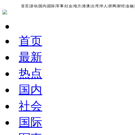
首页
|
滚动
|
国内
|
国际
|
军事
|
社会
|
地方
|
港澳
|
台湾
|
华人
|
侨网
|
财经
|
金融
|
首页
最新
热点
国内
社会
国际