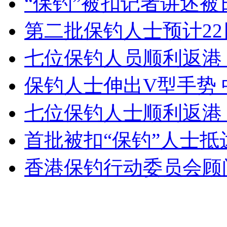
“保钓”被扣记者讲述
女孩北京地铁殴打老人 痛下狠手拳打脚踢
第二批保钓人士预计22
无痛分娩是否安全 医生回应
七位保钓人员顺利返港
保钓人士伸出V型手势 
外交部：反对强权政治霸凌主义
七位保钓人士顺利返港
外交部：有关国家言论片面不公正
首批被扣“保钓”人士
香港保钓行动委员会顾
安徽一实载49人客车翻车