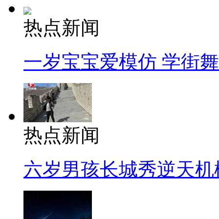
热点新闻
一岁宝宝爱模仿 学街
热点新闻
六岁男孩长城秀逆天机