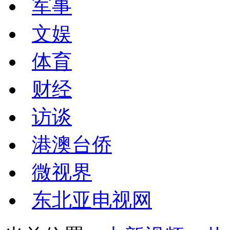
军事
文娱
体育
财经
访谈
港澳台侨
微视界
东北亚电视网