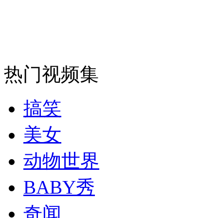
走！跟着总书记去植树
消防员救轻生者
花炮节热闹非凡
减压"枕头大战"
热门视频集
纽约上演“枕头大战”
搞笑
司机酒驾遇交警 急速倒车逃窜
美女
动物世界
BABY秀
奇闻