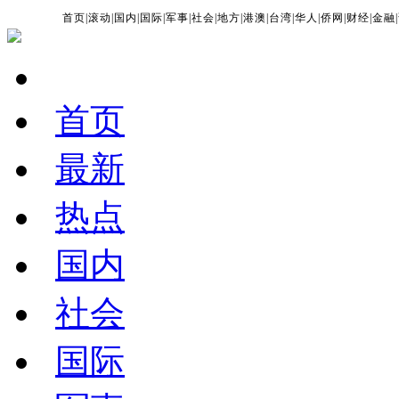
首页
|
滚动
|
国内
|
国际
|
军事
|
社会
|
地方
|
港澳
|
台湾
|
华人
|
侨网
|
财经
|
金融
|
首页
最新
热点
国内
社会
国际