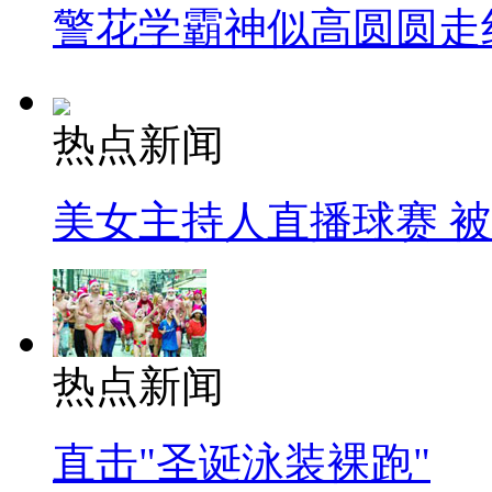
警花学霸神似高圆圆走
热点新闻
美女主持人直播球赛 
热点新闻
直击"圣诞泳装裸跑"