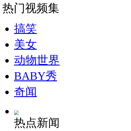
热门视频集
安徽一实载49人客车翻车
搞笑
美女
走！跟着总书记去植树
动物世界
消防员救轻生者
花炮节热闹非凡
减压"枕头大战"
BABY秀
奇闻
纽约上演“枕头大战”
热点新闻
司机酒驾遇交警 急速倒车逃窜