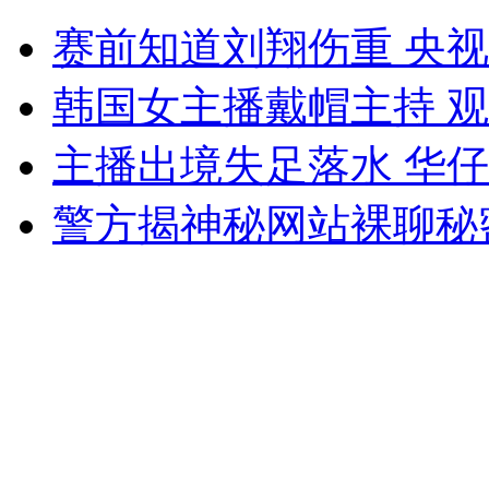
河南1栋镇政府大楼耗资数千万
赛前知道刘翔伤重 央
山西运城恶犬咬伤多人 警民合力深夜将其击毙
韩国女主播戴帽主持 
主播出境失足落水 华
女孩北京地铁殴打老人 痛下狠手拳打脚踢
警方揭神秘网站裸聊秘
无痛分娩是否安全 医生回应
外交部：反对强权政治霸凌主义
外交部：有关国家言论片面不公正