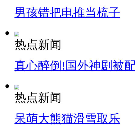
男孩错把电推当梳子
热点新闻
真心醉倒!国外神剧被
热点新闻
呆萌大熊猫滑雪取乐