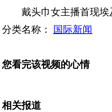
戴头巾女主播首现埃
台风“布拉万”致朝鲜48人死亡
分类名称：
国际新闻
车主车内放蟒蛇为防盗
您看完该视频的心情
奢侈品展变味儿 搓澡巾竟成奢侈品
世界最矮男女首次相遇
相关报道