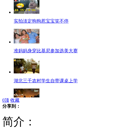
实拍淡定狗狗惹宝宝笑不停
准妈妈身穿比基尼参加选美大赛
湖北三千农村学生自带课桌上学
0
顶
收藏
分享到：
萨尔瓦多抛掷火球纪念火山爆发
简介：