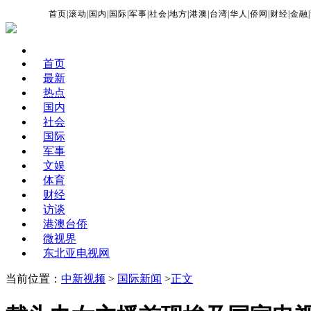
首页
|
滚动
|
国内
|
国际
|
军事
|
社会
|
地方
|
港澳
|
台湾
|
华人
|
侨网
|
财经
|
金融
|
首页
最新
热点
国内
社会
国际
军事
文娱
体育
财经
访谈
港澳台侨
微视界
东北亚电视网
当前位置：
中新视频
>
国际新闻
>
正文