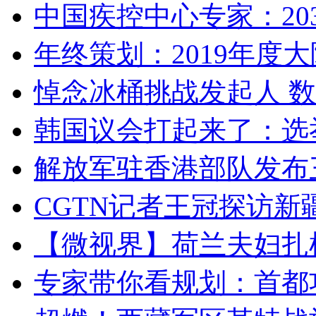
中国疾控中心专家：203
年终策划：2019年度大陆
悼念冰桶挑战发起人 数百
韩国议会打起来了：选举
解放军驻香港部队发布三
CGTN记者王冠探访新疆
【微视界】荷兰夫妇扎根青
专家带你看规划：首都功