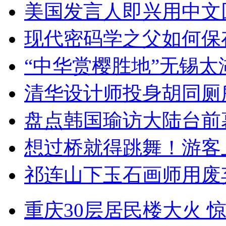
美国发言人即兴用中文
现代密码学之父如何保
“中华赏樱胜地”无锡
清华设计师投身胡同厕
盘点韩国瑜访大陆台前
想过桥就得跳舞！游客
祁连山下玉石画师用废
重庆30层居民楼大火